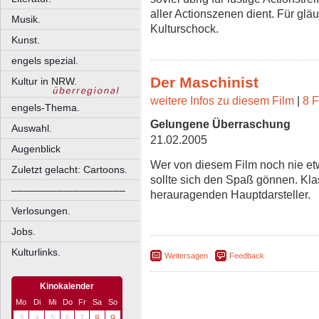
aller Actionszenen dient. Für gläu
Musik.
Kulturschock.
Kunst.
engels spezial.
Der Maschinist
Kultur in NRW.
weitere Infos zu diesem Film
|
8 F
engels-Thema.
Gelungene Überraschung
Auswahl.
21.02.2005
Augenblick
Wer von diesem Film noch nie etw
Zuletzt gelacht: Cartoons.
sollte sich den Spaß gönnen. Kla
––––––––––––––––––––
herauragenden Hauptdarsteller.
Verlosungen.
Jobs.
Kulturlinks.
Weitersagen
Feedback
Kinokalender
Mo
Di
Mi
Do
Fr
Sa
So
3
4
5
6
7
8
9