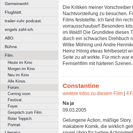
Gemeinwohl
Die Kritiken meiner Vorschreiber
Flugblatt.
Nachtvorstellung zu besuchen. Für
Films feststellte. Ich fand ihn rec
trailer-ruhr podcast.
vorrausschaubar!! Besonders kits
engels zahl-ich.
im Wald!! Die Grundidee dieses Thr
ABO.
durch ein schwaches Drehbuch n
Wilke Möhring und Andre Hennike 
Bühne.
Heinz Hönig etwas fehlbesetzt w
Film.
Seite zu alt wirkte. Für mich war 
Heute im Kino
Fernsehfilm mit härteren Szenen.
Morgen im Kino
Neu im Kino
Alle Kinos.
Constantine
Forum.
weitere Infos zu diesem Film
|
4 F
Coming soon.
Festival.
Na ja
Foyer.
09.03.2005
Gespräch zum Film.
Roter Teppich.
Gelungene Action, mäßige Story.
Portrait.
makabere Komik, die wirklich gelu
soviel übrig für lustige Actionstr
Literatur.