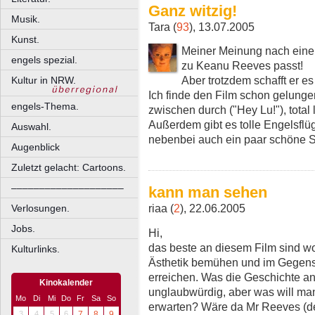
Ganz witzig!
Musik.
Tara (
93
), 13.07.2005
Kunst.
Meiner Meinung nach eine 
engels spezial.
zu Keanu Reeves passt!
Aber trotzdem schafft er es
Kultur in NRW.
Ich finde den Film schon gelunge
engels-Thema.
zwischen durch ("Hey Lu!"), total l
Außerdem gibt es tolle Engelsflü
Auswahl.
nebenbei auch ein paar schöne 
Augenblick
Zuletzt gelacht: Cartoons.
––––––––––––––––––––
kann man sehen
riaa (
2
), 22.06.2005
Verlosungen.
Jobs.
Hi,
das beste an diesem Film sind wo
Kulturlinks.
Ästhetik bemühen und im Gegen
erreichen. Was die Geschichte ange
Kinokalender
unglaubwürdig, aber was will ma
Mo
Di
Mi
Do
Fr
Sa
So
erwarten? Wäre da Mr Reeves (de
3
4
5
6
7
8
9