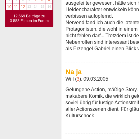
ausgefeilter gewesen, hätte sich h
10
11
12
13
14
15
16
Heldencharakter entwickeln könn
verbissen aufopfernd.
12.669 Beiträge zu
3.883 Filmen im Forum
Nervend fand ich auch die latent
Protagonisten, die wohl in eine
nicht fehlen darf... Trotzdem ist d
Nebenrollen sind interessant bese
als Erzengel Gabriel einen Blick 
Na ja
Will (
3
), 09.03.2005
Gelungene Action, mäßige Story.
makabere Komik, die wirklich gelu
soviel übrig für lustige Actionstr
aller Actionszenen dient. Für gläu
Kulturschock.