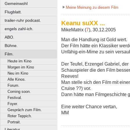
Gemeinwohl
Meine Meinung zu diesem Film
Flugblatt.
trailer-ruhr podcast.
Keanu suXX ...
engels zahl-ich.
MikeMatrix (
7
), 30.12.2005
ABO.
Man die Handlung ist Gold wert.
Der Film hätte ein Klassiker wer
Bühne.
Unfähig-ein-Mime zu sein versaub
Film.
Heute im Kino
Der Teufel, Erzengel Gabriel, der S
Morgen im Kino
Schauspieler die den Film besser
Neu im Kino
Reeves!
Alle Kinos.
Man stelle sich den Film mit eine
Forum.
Cruise ??) vor.
Coming soon.
Dann hätte man Filmgeschichte g
Festival.
Foyer.
Eine weiter Chance vertan,
Gespräch zum Film.
MM
Roter Teppich.
Portrait.
Literatur.