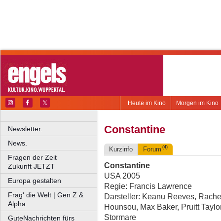
Heute im Kino
Morgen im Kino
Constantine
Newsletter.
News.
(4)
Kurzinfo
Forum
Fragen der Zeit
Constantine
Zukunft JETZT
USA 2005
Europa gestalten
Regie: Francis Lawrence
Frag' die Welt | Gen Z &
Darsteller: Keanu Reeves, Rache
Alpha
Hounsou, Max Baker, Pruitt Taylo
Stormare
GuteNachrichten fürs