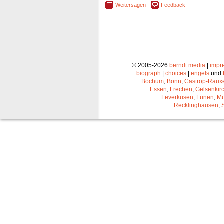
Weitersagen
Feedback
© 2005-2026
berndt media
|
impr
biograph
|
choices
|
engels
und
Bochum
,
Bonn
,
Castrop-Raux
Essen
,
Frechen
,
Gelsenkir
Leverkusen
,
Lünen
,
Mü
Recklinghausen
,