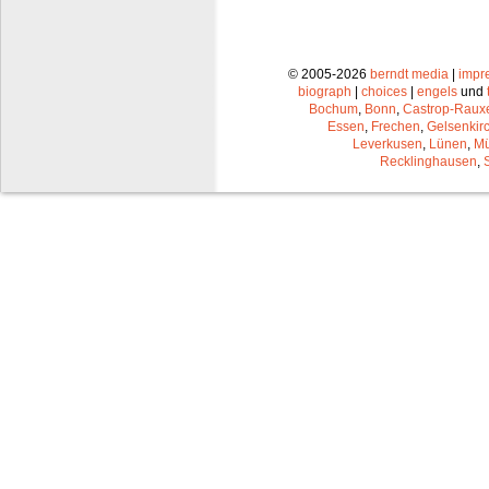
© 2005-2026
berndt media
|
impr
biograph
|
choices
|
engels
und
Bochum
,
Bonn
,
Castrop-Raux
Essen
,
Frechen
,
Gelsenkir
Leverkusen
,
Lünen
,
Mü
Recklinghausen
,