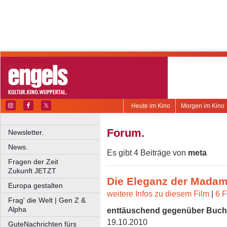
Heute im Kino
Morgen im Kino
Forum.
Newsletter.
News.
Es gibt 4 Beiträge von
meta
Fragen der Zeit
Zukunft JETZT
Die Eleganz der Madam
Europa gestalten
weitere Infos zu diesem Film
|
6 F
Frag' die Welt | Gen Z &
Alpha
enttäuschend gegenüber Buch
19.10.2010
GuteNachrichten fürs