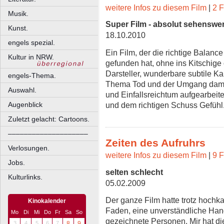
weitere Infos zu diesem Film
|
2 F
Musik.
Super Film - absolut sehenswer
Kunst.
18.10.2010
engels spezial.
Ein Film, der die richtige Balan
Kultur in NRW.
gefunden hat, ohne ins Kitschige 
Darsteller, wunderbare subtile K
engels-Thema.
Thema Tod und der Umgang damit i
Auswahl.
und Einfallsreichtum aufgearbei
und dem richtigen Schuss Gefühl
Augenblick
Zuletzt gelacht: Cartoons.
––––––––––––––––––––
Zeiten des Aufruhrs
Verlosungen.
weitere Infos zu diesem Film
|
9 F
Jobs.
selten schlecht
Kulturlinks.
05.02.2009
Der ganze Film hatte trotz hochk
Kinokalender
Faden, eine unverständliche Hand
Mo
Di
Mi
Do
Fr
Sa
So
gezeichnete Personen. Mir hat d
3
4
5
6
7
8
9