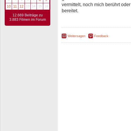
vermittelt, noch mich berührt o
10
11
12
13
14
15
16
bereitet.
12.669 Beiträge zu
3.883 Filmen im Forum
Weitersagen
Feedback