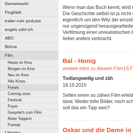
Gemeinwohl
Wenn man das Buch kennt, wird m
Flugblatt.
Die Geschichte selbst ist ja nicht
eigentlich um den Witz der einze
trailer-ruhr podcast.
nur ungenügend herausgearbeitet
engels zahl-ich.
Verfilmung einer unrealistischen 
ABO.
lieber anders verbracht.
Bühne.
Film.
Bal - Honig
Heute im Kino
weitere Infos zu diesem Film
|
6 F
Morgen im Kino
Neu im Kino
Todlangweilig und zäh
Alle Kinos.
18.10.2010
Forum.
Coming soon.
Selten einen so zähen Film erlebt
Festival.
lässt. Weder tolle Bilder, noch 
Foyer.
soll das ein Tipp sein?
Gespräch zum Film.
Roter Teppich.
Portrait.
Oskar und die Dame in
Literatur.