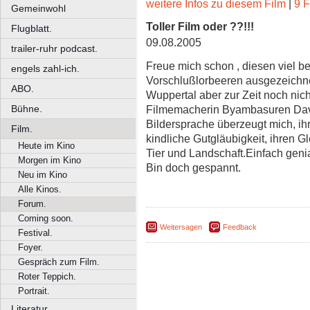
weitere Infos zu diesem Film
|
9 F
Gemeinwohl
Toller Film oder ??!!!
Flugblatt.
09.08.2005
trailer-ruhr podcast.
Freue mich schon , diesen viel b
engels zahl-ich.
Vorschlußlorbeeren ausgezeichne
ABO.
Wuppertal aber zur Zeit noch nic
Filmemacherin Byambasuren Dava
Bühne.
Bildersprache überzeugt mich, ihre
Film.
kindliche Gutgläubigkeit, ihren G
Heute im Kino
Tier und Landschaft.Einfach genia
Morgen im Kino
Bin doch gespannt.
Neu im Kino
Alle Kinos.
Forum.
Coming soon.
Weitersagen
Feedback
Festival.
Foyer.
Gespräch zum Film.
Roter Teppich.
Portrait.
Literatur.