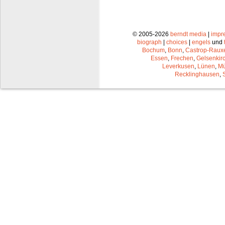
© 2005-2026
berndt media
|
impr
biograph
|
choices
|
engels
und
Bochum
,
Bonn
,
Castrop-Raux
Essen
,
Frechen
,
Gelsenkir
Leverkusen
,
Lünen
,
Mü
Recklinghausen
,