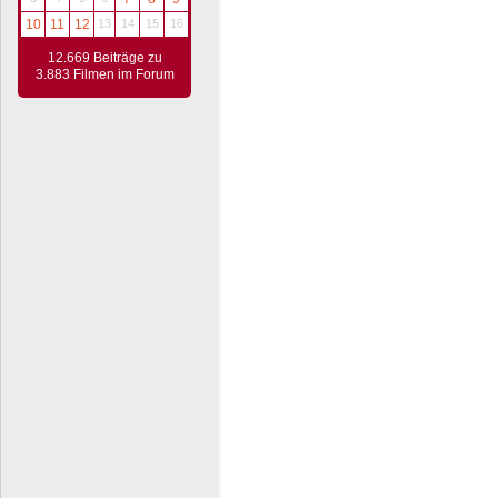
10
11
12
13
14
15
16
12.669 Beiträge zu
3.883 Filmen im Forum