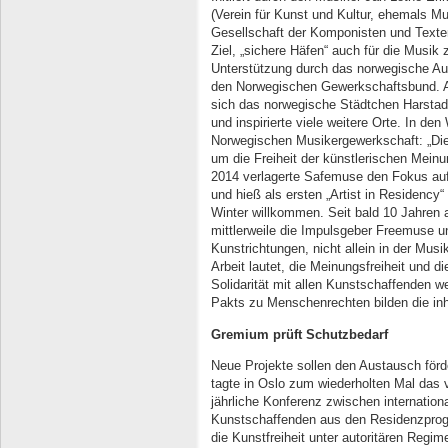
(Verein für Kunst und Kultur, ehemals 
Gesellschaft der Komponisten und Texte
Ziel, „sichere Häfen“ auch für die Musik 
Unterstützung durch das norwegische Au
den Norwegischen Gewerkschaftsbund. Au
sich das norwegische Städtchen Harstad
und inspirierte viele weitere Orte. In de
Norwegischen Musikergewerkschaft: „Die
um die Freiheit der künstlerischen Mei
2014 verlagerte Safemuse den Fokus auf
und hieß als ersten „Artist in Residency
Winter willkommen. Seit bald 10 Jahren a
mittlerweile die Impulsgeber Freemuse un
Kunstrichtungen, nicht allein in der Mus
Arbeit lautet, die Meinungsfreiheit und d
Solidarität mit allen Kunstschaffenden we
Pakts zu Menschenrechten bilden die inh
Gremium prüft Schutzbedarf
Neue Projekte sollen den Austausch för
tagte in Oslo zum wiederholten Mal das 
jährliche Konferenz zwischen internation
Kunstschaffenden aus den Residenzprogr
die Kunstfreiheit unter autoritären Regim