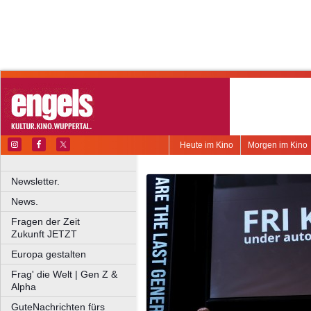
Heute im Kino
Morgen im Kino
Newsletter.
News.
Fragen der Zeit
Zukunft JETZT
Europa gestalten
Frag' die Welt | Gen Z &
Alpha
GuteNachrichten fürs