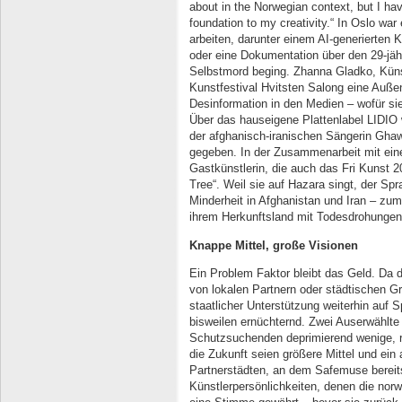
about in the Norwegian context, but I h
foundation to my creativity.“ In Oslo war
arbeiten, darunter einem AI-generierten K
oder eine Dokumentation über den 29-jäh
Selbstmord beging. Zhanna Gladko, Künst
Kunstfestival Hvitsten Salong eine Auße
Desinformation in den Medien – wofür si
Über das hauseigene Plattenlabel LIDIO
der afghanisch-iranischen Sängerin Ghawg
gegeben. In der Zusammenarbeit mit eine
Gastkünstlerin, die auch das Fri Kunst 2
Tree“. Weil sie auf Hazara singt, der Sp
Minderheit in Afghanistan und Iran – zum
ihrem Herkunftsland mit Todesdrohungen
Knappe Mittel, große Visionen
Ein Problem Faktor bleibt das Geld. Da d
von lokalen Partnern oder städtischen 
staatlicher Unterstützung weiterhin auf 
bisweilen ernüchternd. Zwei Auserwählte
Schutzsuchenden deprimierend wenige, rä
die Zukunft seien größere Mittel und ei
Partnerstädten, an dem Safemuse bereits
Künstlerpersönlichkeiten, denen die nor