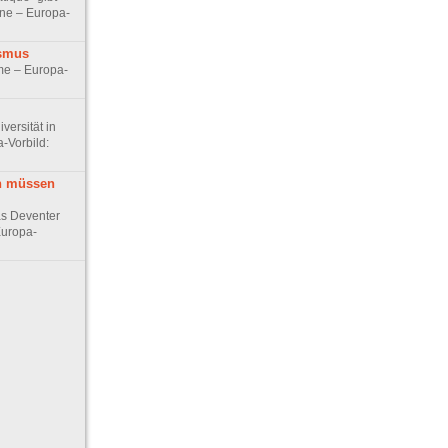
hne – Europa-
ismus
e – Europa-
versität in
-Vorbild:
n müssen
s Deventer
Europa-