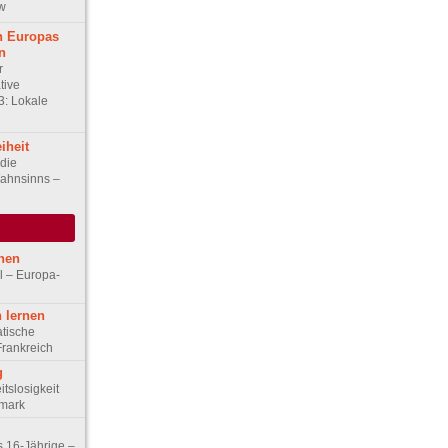
ew
an Europas
n
r
ative
3: Lokale
iheit
die
ahnsinns –
hen
l – Europa-
 lernen
tische
Frankreich
g
tslosigkeit
emark
s 16-Jährige –