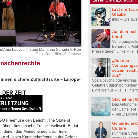
Erst die Tat,
Glaube
Intro – Grenzve
Auf dem rech
blind
Verfolgungseife
Behörden, Polit
t Anja Lauvdal (l.) und Marianna Sangita A. Røe
Presse gegen Linke – Teil 1:
Foto: Knut Utler / Safemuse
„Auf den
enschenrechte
Verfassungss
setzen, reicht
aus“
:innen sichere Zufluchtsorte – Europa-
Sozialpsychologe Andreas 
Gefahren durch politischen
Extremismus – Teil 1: Inter
Stachel mit 
Das Autonome 
der Gathe lebt 
– Teil 1: Lokale 
NGO Freemuse den Bericht „The State of
Gefährliche K
über künstlerische Freiheit weltweit. Es ist
Culture
in denen das Menschenrecht auf freie
Für mehr Streit
 wird, leben Kunstschaffende in der Gefahr