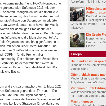
Asylreform – Teil 3: Intervi
Musikergemeinschaft) und NOPA (Norwegische
r) gründete sich Safemuse 2013 mit dem
Hilfspakete 
zu schaffen. Maßgeblich war die finanzielle
Außengrenze
ßenministerium, das Kulturministerium und
Die Dortmunde
Flüchtlingsiniti
f die Anfrage von Safemuse hin erklärte
Grenzenlose Wärme – Teil 
 zum weltweit ersten safe haven für Musik
Initiativen
n Worten der damaligen Präsidentin der
s ist ein Meilenstein in unseren Bemühungen
Die Große Fre
nungsäußerung und die Menschenrechte“. Ab
Menschen und 
 die Organisation unabhängiger Aufenthalte
Grenzen des W
“ den iranischen Black Metal Künstler Sina
Glosse
giert die Non-Profit-Organisation – wie auch
Europa
d ICORN – für die Freiheit aller
ikcommunity. Der selbsterklärte Zweck ihrer
Den Banken widersprec
ie Verteidigung demokratischer Werte in
Island und das Gemeinwoh
ltweit zu fördern. Zentrale Artikel des UN-
Vorbild Island
altliche Basis.
Öffentlichkeit muss man
Medienbildung als demokra
Aufgabe – Europa-Vorbild 
dern und sichtbarer machen. Am 3. März 2023
Vertrauen durch Bildun
von Safemuse gegründete „Fri Kunst“. Die
Was tatsächlich gegen Arbei
alen Akteuren und Organisationen,
hilft – Europa-Vorbild Dän
ammen sowie der lokalen Szene, diskutiert
Machtinteresse
en und konkrete Strategien für solidarisches
In Österreich wählen bereit