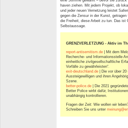
eine Stimme gewährt – bevor sie zurück 
haven ziehen. Mit jedem Projekt, ob loka
und jeder neuen Vernetzung leistet Safe
gegen die Zensur in der Kunst, getrage
die Freiheit, diese Arbeit zu tun. Das ist
Selbstaussage.
GRENZVERLETZUNG - Aktiv im T
report-antisemitism.de
| Mit dem Meld
Recherche- und Informationsstelle An
einheitliche zivilgesellschaftliche E
Vorfälle zu gewährleisten“.
exit-deutschland.de
| Die vor über 20 g
Aussteigewilligen und ihren Angehör
Szene.
better-police.de
| Die 2021 gegründet
Better Police wirbt dafür, Institutione
unabhängig kontrollieren.
Fragen der Zeit: Wie wollen wir leben
Schreiben Sie uns unter
meinung@eng