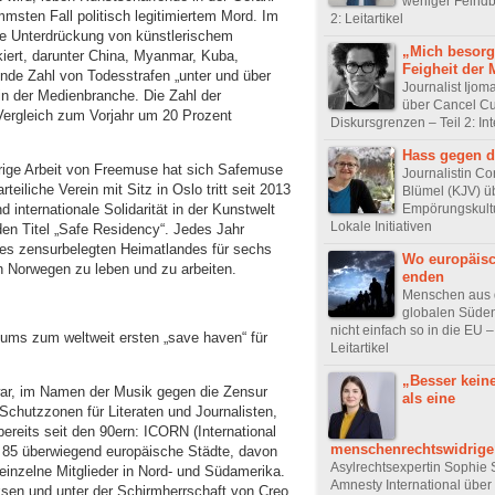
weniger Feindbi
msten Fall politisch legitimiertem Mord. Im
2: Leitartikel
ose Unterdrückung von künstlerischem
„Mich besorg
iert, darunter China, Myanmar, Kuba,
Feigheit der 
nde Zahl von Todesstrafen „unter und über
Journalist Ijo
in der Medienbranche. Die Zahl der
über Cancel Cu
Vergleich zum Vorjahr um 20 Prozent
Diskursgrenzen – Teil 2: In
Hass gegen d
hrige Arbeit von Freemuse hat sich Safemuse
Journalistin Co
eiliche Verein mit Sitz in Oslo tritt seit 2013
Blümel (KJV) ü
Empörungskultur
 internationale Solidarität in der Kunstwelt
Lokale Initiativen
en Titel „Safe Residency“. Jedes Jahr
 des zensurbelegten Heimatlandes für sechs
Wo europäisc
n Norwegen zu leben und zu arbeiten.
enden
Menschen aus
globalen Süden
nicht einfach so in die EU – 
iums zum weltweit ersten „save haven“ für
Leitartikel
„Besser kein
r, im Namen der Musik gegen die Zensur
als eine
chutzzonen für Literaten und Journalisten,
 bereits seit den 90ern: ICORN (International
menschenrechtswidrige
e 85 überwiegend europäische Städte, davon
Asylrechtsexpertin Sophie 
 einzelne Mitglieder in Nord- und Südamerika.
Amnesty International über
iksen und unter der Schirmherrschaft von Creo