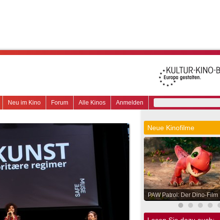
Neu im Kino
Forum
Alle Kinos
Anmelden
Neue Kinofilme
PAW Patrol: Der Dino-Film
Lesen Sie dazu auch: