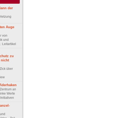
 dann der
rletzung
ten Auge
r von
ik und
 Leitartikel
chutz zu
 nicht
Zick über
view
Widerhaken
Zentrum an
linke Werte
Initiativen
anzel-
 und