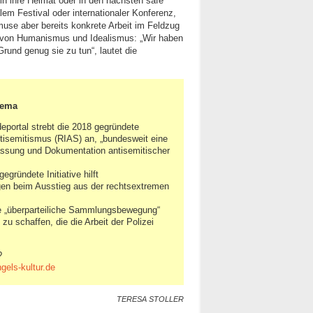
in ihre Heimat oder in den nächsten safe
lem Festival oder internationaler Konferenz,
muse aber bereits konkrete Arbeit im Feldzug
n von Humanismus und Idealismus: „Wir haben
 Grund genug sie zu tun“, lautet die
hema
eportal strebt die 2018 gegründete
tisemitismus (RIAS) an, „bundesweit eine
rfassung und Dokumentation antisemitischer
egründete Initiative hilft
igen beim Ausstieg aus der rechtsextremen
e „überparteiliche Sammlungsbewegung“
n zu schaffen, die die Arbeit der Polizei
?
els-kultur.de
TERESA STOLLER