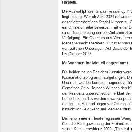
Handeln.
Die Auswahlphase für das Residency Pr
liegt niedrig. Wer ab April 2024 entweder 
geschichtsträchtigen Stadt Hvitsten zu G
ein Onlineformular bewerben: mit einer D
einer Beschreibung der persönlichen Situ
Verfolgung. Ein Gremium aus Vertretern v
Menschenrechtsberatern, Künstlerinnen 
vertraulichen Unterlagen. Auf Basis der h
bis Oktober 2023.
Maßnahmen individuell abgestimmt
Die beiden neuen Residenzkünstler werd
Koordinationsprogramm aufgefangen. Die
Unterhalt werden komplett abgedeckt, fü
Gemeinde Oslo. Je nach Wunsch des Kuns
der Residenz unterschiedlich, erklärt d
Lothe Eriksen. Es werden etwa Kooperat
ermöglicht, Ausstellungen vor Ort organi
hinsichtlich Rückkehr und Medienauftritt 
Der renommierte Theaterregisseur Wang 
über die Rückgewinnung der Freiheit vo
seiner Künstlerresidenz 2022. „These thi