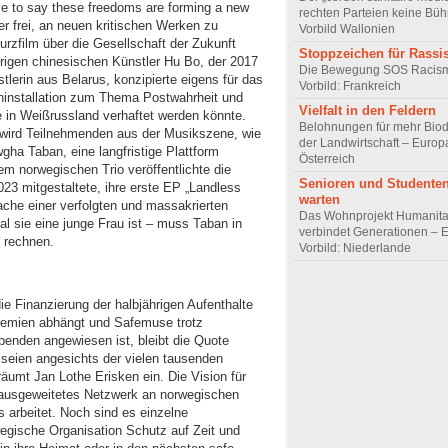
ave to say these freedoms are forming a new
rechten Parteien keine Bü
 er frei, an neuen kritischen Werken zu
Vorbild Wallonien
urzfilm über die Gesellschaft der Zukunft
Stoppzeichen für Rass
rigen chinesischen Künstler Hu Bo, der 2017
Die Bewegung SOS Racism
lerin aus Belarus, konzipierte eigens für das
Vorbild: Frankreich
ninstallation zum Thema Postwahrheit und
Vielfalt in den Feldern
e in Weißrussland verhaftet werden könnte.
Belohnungen für mehr Biodi
 wird Teilnehmenden aus der Musikszene, wie
der Landwirtschaft – Europa
ha Taban, eine langfristige Plattform
Österreich
m norwegischen Trio veröffentlichte die
Senioren und Studente
023 mitgestaltete, ihre erste EP „Landless
warten
rache einer verfolgten und massakrierten
Das Wohnprojekt Humanita
al sie eine junge Frau ist – muss Taban in
verbindet Generationen – 
 rechnen.
Vorbild: Niederlande
ie Finanzierung der halbjährigen Aufenthalte
Gremien abhängt und Safemuse trotz
Spenden angewiesen ist, bleibt die Quote
 seien angesichts der vielen tausenden
umt Jan Lothe Erisken ein. Die Vision für
n ausgeweitetes Netzwerk an norwegischen
 arbeitet. Noch sind es einzelne
wegische Organisation Schutz auf Zeit und