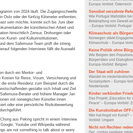
Europa-Vorbild: Österreich
ogramm von 2024 läuft. Die Zugangsschwelle
Sensibel verzahnte Ref
Wie Portugal Maßstäbe bei
in Oslo oder der fünfzig Kilometer entfernten,
Bekämpfung von Gewalt an 
ast sein möchte, konnte sich bis Juni über
– Europa-Vorbild: Portugal
okumentation der künstlerischen Arbeit und
ation hinsichtlich Zensur, Drohungen oder
Klimaschutz als Bürger
on Kunst- und Kulturinstitutionen,
Norwegen stärkt Engageme
Klimaschutz – Europa-Vorb
und dem Safemuse-Team prüft die streng
ierauf folgenden Interviews fällt die Auswahl
Keine Politik ohne Bürg
Wie Belgien den Populismu
Bürgerräten und Dialogfore
Europa-Vorbild: Belgien
Der Staat will zuhören
en durch ein Mentor- und
Wandel im niederländisch
 Kosten für Reise, Visum, Versicherung und
Sozialsystem – Europa-Vorb
r die erste Residenz zum Beispiel durch die
Niederlande
tschaffenden gestalte sich Inhalt und Ziel
Kinder verkünden Fried
er Safemuse-Berater und frühere Manager Jan
Das Projekt „Education for 
ionen mit norwegischen Künstler:innen
Peace“ – Europa-Vorbild: 
siert oder eine persönliche Risikobewertung
durchgeführt.
Die Kunstinitiative OFF
Wer hat Angst vor Kunst? –
Chong aus Peking spricht in einem Interview
Vorbild: Ungarn
n Google, Youtube und Wikipedia während
Nicht mit Rechten reden
ngs are not something to talk about or worry
Der „cordon sanitaire média