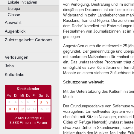
Lokale Initiativen
von Verfolgung, Bestrafung und im schlim
Europa
diesjährigen Dokument ist die beispiell
Glosse
Widerstand in zehn Länderberichten mark
Russland, Iran und Nigeria. Die zunehme
Auswahl.
dem Radar“ korreliert mit Entwicklungen 
Augenblick
Festnahmen von Journalist:innen ist im 
gestiegen.
Zuletzt gelacht: Cartoons.
Angestoßen durch die mittlerweile 25-jä
––––––––––––––––––––
gegründet. Der gemeinnützige und überpart
mit konkreten Maßnahmen für Freiheit und
Verlosungen.
ein. Das umfassendste Programm trägt d
Jobs.
ermöglicht es zwei Künstler:innen, fern
Monate an einem sicheren Zufluchtsort i
Kulturlinks.
Schutzzonen weltweit
Kinokalender
Mit der Unterstützung des Kulturminister
Mo
Di
Mi
Do
Fr
Sa
So
Musik.
3
4
5
6
7
8
9
Der Gründungsgedanke von Safemuse wa
10
11
12
13
14
15
16
vorzugehen. Ein weltweites System von S
ebenfalls mit Sitz in Norwegen, existiert
12.669 Beiträge zu
Cities of Refuge Network) umfasst heut
3.883 Filmen im Forum
etwa zwei Drittel in Skandinavien, sowie
Initiiert durch den Musiker Jan Lothe Er