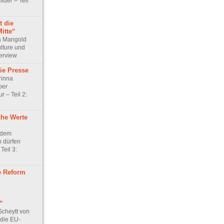
lder – Teil
t die
Mitte“
ma Mangold
lture und
terview
ie Presse
rinna
ber
 – Teil 2:
he Werte
 dem
 dürfen
Teil 3:
e Reform
“
Scheytt von
 die EU-