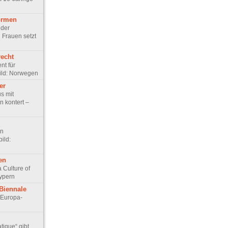
ormen
 der
Frauen setzt
recht
nt für
ild: Norwegen
er
s mit
n kontert –
en
ild:
en
a Culture of
Zypern
-Biennale
 Europa-
tique“ gibt