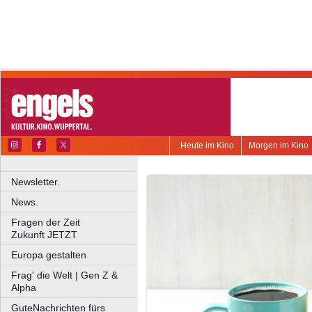
Heute im Kino
Morgen im Kino
Newsletter.
News.
Fragen der Zeit
Zukunft JETZT
Europa gestalten
Frag' die Welt | Gen Z &
Alpha
GuteNachrichten fürs