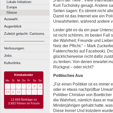
Lokale Initiativen
Kurt Tucholsky gesagt. Andere s
Europa
Seiten sagen: Es stimmt nicht all
Glosse
Damit ist das Internet wie ein Pol
Auswahl.
Unwahrheiten, während andere ve
Augenblick
Leider gibt es da ein paar Unters
Zuletzt gelacht: Cartoons.
ist nicht schlimm, im besten Fal
die Wahrheit; Freunde und Liebe
––––––––––––––––––––
Netz der Pflicht.“ – Mark Zucker
Verlosungen.
Faktenchecks auf Facebook). Dro
Jobs.
glücklicherweise nicht dafür zust
zu lenken. Von denen erwartet man
Kulturlinks.
Rückgrat – oder nicht?
Politisches Aus
Kinokalender
Mo
Di
Mi
Do
Fr
Sa
So
„Für einen Politiker ist es immer 
3
4
5
6
7
8
9
oder er etwas nachprüfbar Unwah
10
11
12
13
14
15
16
Politiker Christian von Boettiche
die Wahrheit, nämlich dass er ma
12.669 Beiträge zu
3.883 Filmen im Forum
Minderjährigen gehabt hatte, was
Diese Ironie! Und trotzdem wurd