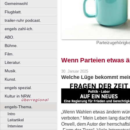
Gemeinwohl
Flugblatt.
trailer-ruhr podcast.
engels zahl-ich.
ABO.
Parteizugehörigkei
Bühne.
Film.
Wenn Parteien etwas 
Literatur.
Musik.
30. Januar 2025
Welche Lüge bekommt mein
Kunst.
engels spezial.
Kultur in NRW.
engels-Thema.
„Wenn Wahlen etwas ändern würd
Intro
verboten.“ Mein Leben lang dach
Leitartikel
Orwell, dem Autor der herrschaft
Interview
„Farm der Tiere“. Viele Internetse