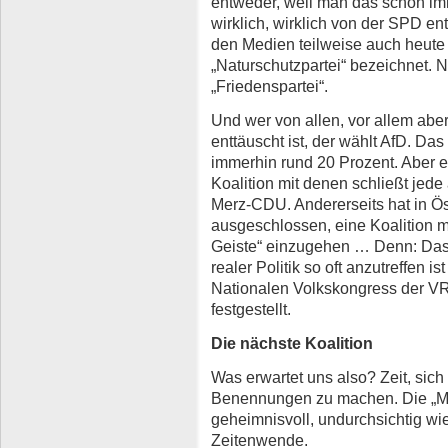
entweder, weil man das schon im
wirklich, wirklich von der SPD en
den Medien teilweise auch heute 
„Naturschutzpartei“ bezeichnet.
„Friedenspartei“.
Und wer von allen, vor allem abe
enttäuscht ist, der wählt AfD. Da
immerhin rund 20 Prozent. Aber es
Koalition mit denen schließt jede
Merz-CDU. Andererseits hat in Ös
ausgeschlossen, eine Koalition 
Geiste“ einzugehen … Denn: Dass
realer Politik so oft anzutreffen 
Nationalen Volkskongress der VR 
festgestellt.
Die nächste Koalition
Was erwartet uns also? Zeit, si
Benennungen zu machen. Die „Mitt
geheimnisvoll, undurchsichtig wie
Zeitenwende.