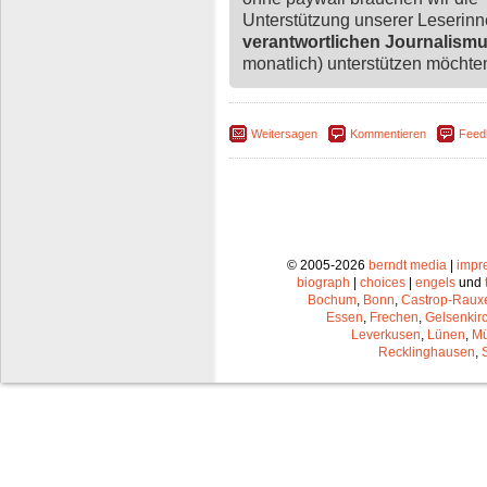
Unterstützung unserer Leserin
verantwortlichen Journalism
monatlich) unterstützen möchten,
Weitersagen
Kommentieren
Feed
© 2005-2026
berndt media
|
impr
biograph
|
choices
|
engels
und
Bochum
,
Bonn
,
Castrop-Raux
Essen
,
Frechen
,
Gelsenkir
Leverkusen
,
Lünen
,
Mü
Recklinghausen
,