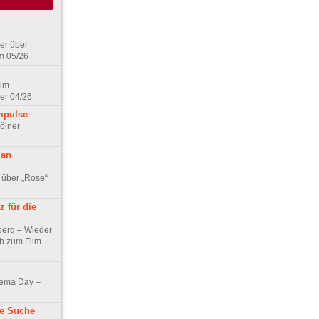
er über
m 05/26
 im
er 04/26
mpulse
ölner
 an
 über „Rose“
 für die
berg – Wieder
ch zum Film
nema Day –
ne Suche