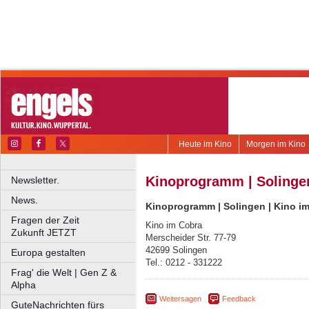
Heute im Kino
Morgen im Kino
Kinoprogramm | Solingen
Newsletter.
News.
Kinoprogramm | Solingen | Kino i
Fragen der Zeit
Kino im Cobra
Zukunft JETZT
Merscheider Str. 77-79
42699 Solingen
Europa gestalten
Tel.: 0212 - 331222
Frag' die Welt | Gen Z &
Alpha
Weitersagen
Feedback
GuteNachrichten fürs