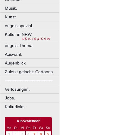
Musik.
Kunst.
engels spezial.
Kultur in NRW.
engels-Thema.
Auswahl.
Augenblick
Zuletzt gelacht: Cartoons.
––––––––––––––––––––
Verlosungen.
Jobs.
Kulturlinks.
Kinokalender
Mo
Di
Mi
Do
Fr
Sa
So
3
4
5
6
7
8
9