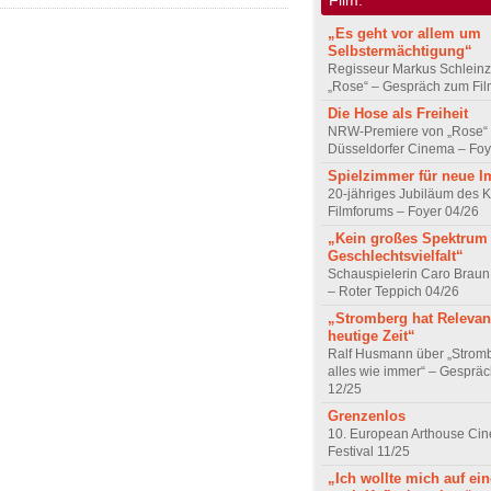
„Es geht vor allem um
Selbstermächtigung“
Regisseur Markus Schleinz
„Rose“ – Gespräch zum Fil
Die Hose als Freiheit
NRW-Premiere von „Rose“
Düsseldorfer Cinema – Foy
Spielzimmer für neue I
20-jähriges Jubiläum des K
Filmforums – Foyer 04/26
„Kein großes Spektrum
Geschlechtsvielfalt“
Schauspielerin Caro Braun
– Roter Teppich 04/26
„Stromberg hat Relevanz
heutige Zeit“
Ralf Husmann über „Strom
alles wie immer“ – Gesprä
12/25
Grenzenlos
10. European Arthouse Ci
Festival 11/25
„Ich wollte mich auf ei