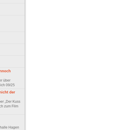
ennoch
er über
pich 09/25
nicht der
er „Der Kuss
ch zum Film
thalle Hagen