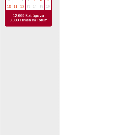
10
11
12
13
14
15
16
12.669 Beiträge zu
3.883 Filmen im Forum