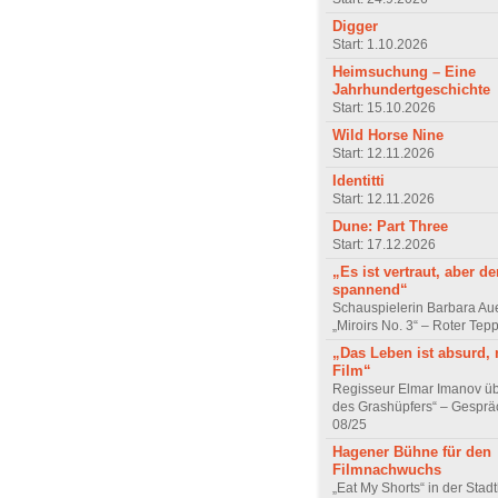
Digger
Start: 1.10.2026
Heimsuchung – Eine
Jahrhundertgeschichte
Start: 15.10.2026
Wild Horse Nine
Start: 12.11.2026
Identitti
Start: 12.11.2026
Dune: Part Three
Start: 17.12.2026
„Es ist vertraut, aber d
spannend“
Schauspielerin Barbara Au
„Miroirs No. 3“ – Roter Tep
„Das Leben ist absurd, 
Film“
Regisseur Elmar Imanov üb
des Grashüpfers“ – Gesprä
08/25
Hagener Bühne für den
Filmnachwuchs
„Eat My Shorts“ in der Stad