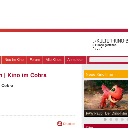
Neu im Kino
Forum
Alle Kinos
Anmelden
 | Kino im Cobra
Neue Kinofilme
m Cobra
PAW Patrol: Der Dino-Film
Drucken
Film.