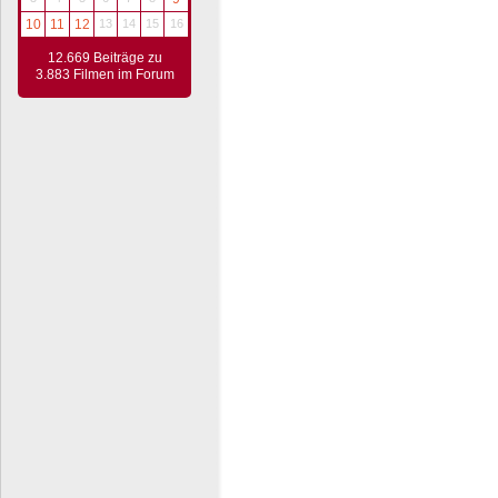
10
11
12
13
14
15
16
12.669 Beiträge zu
3.883 Filmen im Forum