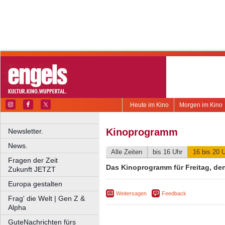
Heute im Kino
Morgen im Kino
Kinoprogramm
Newsletter.
News.
Alle Zeiten
bis 16 Uhr
16 bis 20 
Fragen der Zeit
Das Kinoprogramm für Freitag, den 
Zukunft JETZT
Europa gestalten
Weitersagen
Feedback
Frag' die Welt | Gen Z &
Alpha
GuteNachrichten fürs