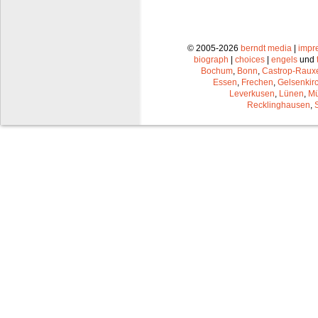
© 2005-2026
berndt media
|
impr
biograph
|
choices
|
engels
und
Bochum
,
Bonn
,
Castrop-Raux
Essen
,
Frechen
,
Gelsenkir
Leverkusen
,
Lünen
,
Mü
Recklinghausen
,