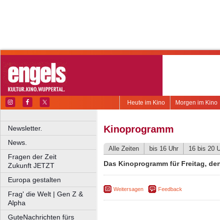
Heute im Kino
Morgen im Kino
Kinoprogramm
Newsletter.
News.
Alle Zeiten
bis 16 Uhr
16 bis 20 
Fragen der Zeit
Das Kinoprogramm für Freitag, den 
Zukunft JETZT
Europa gestalten
Weitersagen
Feedback
Frag' die Welt | Gen Z &
Alpha
GuteNachrichten fürs