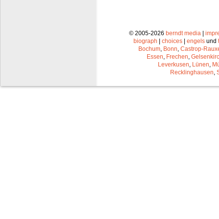
© 2005-2026
berndt media
|
impr
biograph
|
choices
|
engels
und
Bochum
,
Bonn
,
Castrop-Raux
Essen
,
Frechen
,
Gelsenkir
Leverkusen
,
Lünen
,
Mü
Recklinghausen
,