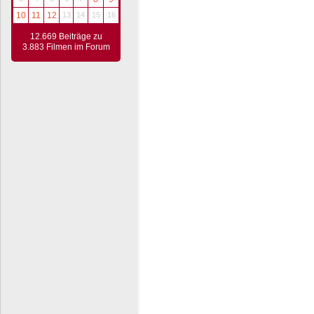
10
11
12
13
14
15
16
12.669 Beiträge zu
3.883 Filmen im Forum