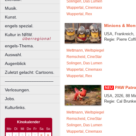
Solingen, Das Lumen
Wuppertal, Cinemaxx
Musik.
Wuppertal, Rex
Kunst.
Minions & Mon
engels spezial.
USA, Frankreich, 
Kultur in NRW.
Regie: Pierre Coff
engels-Thema.
Mettmann, Weltspiegel
Auswahl.
Remscheid, CineStar
Augenblick
Solingen, Das Lumen
Wuppertal, Cinemaxx
Zuletzt gelacht: Cartoons.
Wuppertal, Rex
––––––––––––––––––––
PAW Patro
NEU
Verlosungen.
USA, 2026, 88 Mi
Jobs.
Regie: Cal Brunke
Kulturlinks.
Mettmann, Weltspiegel
Remscheid, CineStar
Kinokalender
Solingen, Das Lumen
Mo
Di
Mi
Do
Fr
Sa
So
Wuppertal, Cinemaxx
3
4
5
6
7
8
9