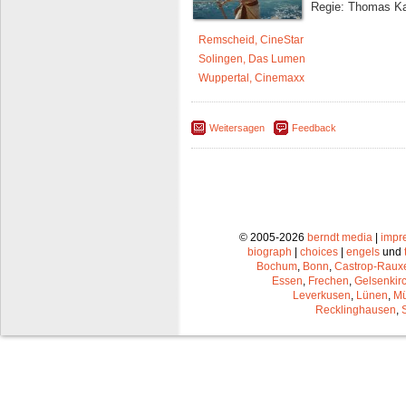
Regie: Thomas Ka
Remscheid, CineStar
Solingen, Das Lumen
Wuppertal, Cinemaxx
Weitersagen
Feedback
© 2005-2026
berndt media
|
impr
biograph
|
choices
|
engels
und
Bochum
,
Bonn
,
Castrop-Raux
Essen
,
Frechen
,
Gelsenkir
Leverkusen
,
Lünen
,
Mü
Recklinghausen
,