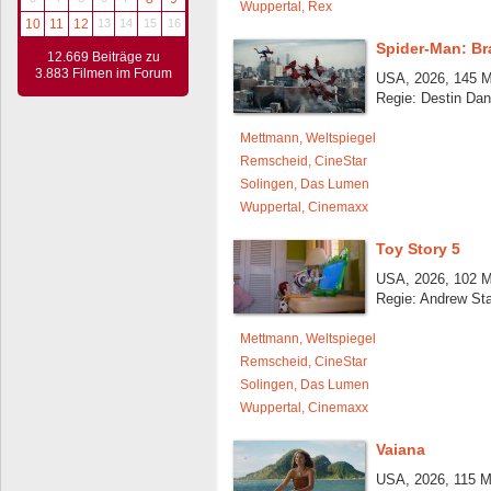
Wuppertal, Rex
10
11
12
13
14
15
16
Spider-Man: B
12.669 Beiträge zu
3.883 Filmen im Forum
USA, 2026, 145 M
Regie: Destin Dan
Mettmann, Weltspiegel
Remscheid, CineStar
Solingen, Das Lumen
Wuppertal, Cinemaxx
Toy Story 5
USA, 2026, 102 M
Regie: Andrew St
Mettmann, Weltspiegel
Remscheid, CineStar
Solingen, Das Lumen
Wuppertal, Cinemaxx
Vaiana
USA, 2026, 115 M