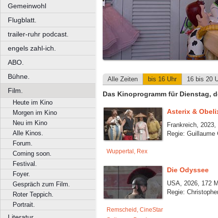
Gemeinwohl
Flugblatt.
trailer-ruhr podcast.
engels zahl-ich.
ABO.
Bühne.
Alle Zeiten
bis 16 Uhr
16 bis 20 
Film.
Das Kinoprogramm für Dienstag, d
Heute im Kino
Asterix & Obeli
Morgen im Kino
Neu im Kino
Frankreich, 2023,
Alle Kinos.
Regie: Guillaume
Forum.
Wuppertal, Rex
Coming soon.
Festival.
Die Odyssee
Foyer.
USA, 2026, 172 M
Gespräch zum Film.
Regie: Christophe
Roter Teppich.
Portrait.
Remscheid, CineStar
Literatur.