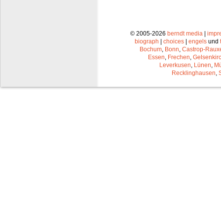
© 2005-2026
berndt media
|
impr
biograph
|
choices
|
engels
und
Bochum
,
Bonn
,
Castrop-Raux
Essen
,
Frechen
,
Gelsenkir
Leverkusen
,
Lünen
,
Mü
Recklinghausen
,