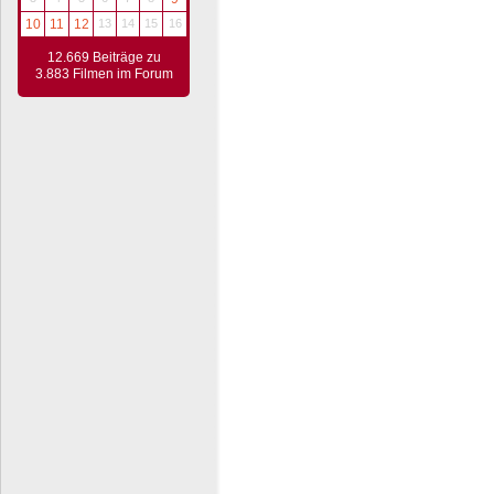
10
11
12
13
14
15
16
12.669 Beiträge zu
3.883 Filmen im Forum