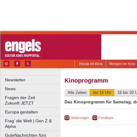
Heute im Kino
Morgen im Kino
Kinoprogramm
Newsletter.
News.
Alle Zeiten
bis 16 Uhr
16 bis 20 
Fragen der Zeit
Das Kinoprogramm für Samstag, d
Zukunft JETZT
Europa gestalten
Weitersagen
Feedback
Frag' die Welt | Gen Z &
Alpha
GuteNachrichten fürs