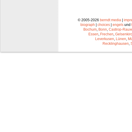
© 2005-2026
berndt media
|
impr
biograph
|
choices
|
engels
und
Bochum
,
Bonn
,
Castrop-Raux
Essen
,
Frechen
,
Gelsenkir
Leverkusen
,
Lünen
,
Mü
Recklinghausen
,