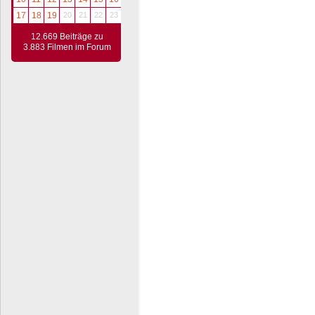
17
18
19
20
21
22
23
12.669 Beiträge zu
3.883 Filmen im Forum