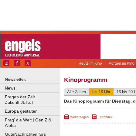
Heute im Kino
Morgen im Kino
Kinoprogramm
Newsletter.
News.
Alle Zeiten
bis 16 Uhr
16 bis 20 
Fragen der Zeit
Das Kinoprogramm für Dienstag, d
Zukunft JETZT
Europa gestalten
Weitersagen
Feedback
Frag' die Welt | Gen Z &
Alpha
GuteNachrichten fürs