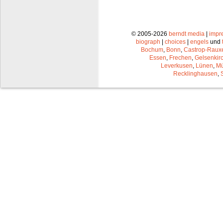
© 2005-2026
berndt media
|
impr
biograph
|
choices
|
engels
und
Bochum
,
Bonn
,
Castrop-Raux
Essen
,
Frechen
,
Gelsenkir
Leverkusen
,
Lünen
,
Mü
Recklinghausen
,