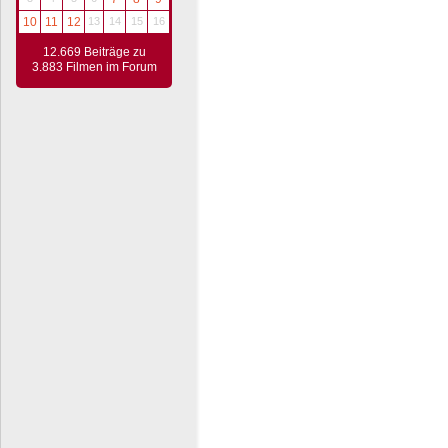
10
11
12
13
14
15
16
12.669 Beiträge zu
3.883 Filmen im Forum