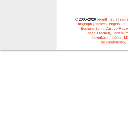
© 2005-2026
berndt media
|
impr
biograph
|
choices
|
engels
und
Bochum
,
Bonn
,
Castrop-Raux
Essen
,
Frechen
,
Gelsenkir
Leverkusen
,
Lünen
,
Mü
Recklinghausen
,