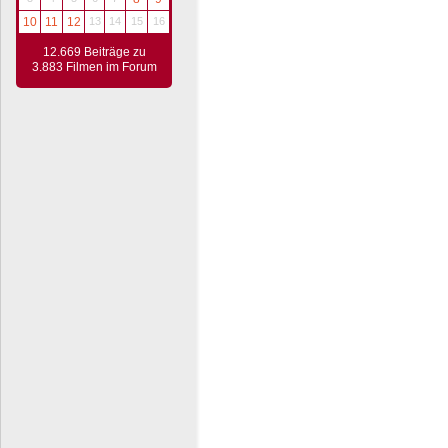
10
11
12
13
14
15
16
12.669 Beiträge zu
3.883 Filmen im Forum