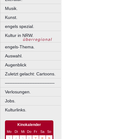
Musik.
Kunst.
engels spezial.
Kultur in NRW.
engels-Thema.
Auswahl.
Augenblick
Zuletzt gelacht: Cartoons.
––––––––––––––––––––
Verlosungen.
Jobs.
Kulturlinks.
Kinokalender
Mo
Di
Mi
Do
Fr
Sa
So
3
4
5
6
7
8
9