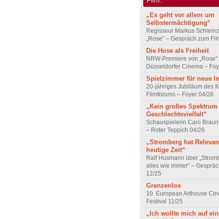
„Es geht vor allem um
Selbstermächtigung“
Regisseur Markus Schleinz
„Rose“ – Gespräch zum Fil
Die Hose als Freiheit
NRW-Premiere von „Rose“
Düsseldorfer Cinema – Foy
Spielzimmer für neue I
20-jähriges Jubiläum des K
Filmforums – Foyer 04/26
„Kein großes Spektrum
Geschlechtsvielfalt“
Schauspielerin Caro Braun
– Roter Teppich 04/26
„Stromberg hat Relevanz
heutige Zeit“
Ralf Husmann über „Strom
alles wie immer“ – Gesprä
12/25
Grenzenlos
10. European Arthouse Ci
Festival 11/25
„Ich wollte mich auf ei