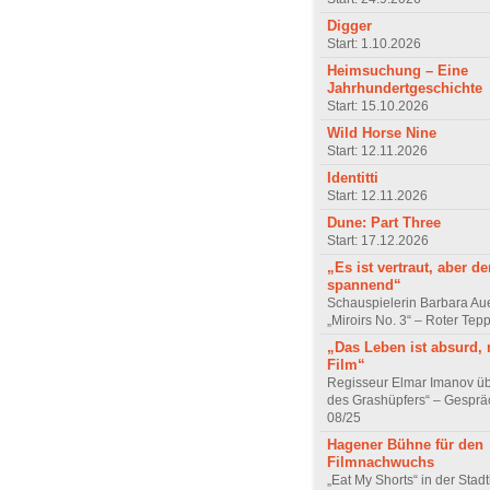
Digger
Start: 1.10.2026
Heimsuchung – Eine
Jahrhundertgeschichte
Start: 15.10.2026
Wild Horse Nine
Start: 12.11.2026
Identitti
Start: 12.11.2026
Dune: Part Three
Start: 17.12.2026
„Es ist vertraut, aber d
spannend“
Schauspielerin Barbara Au
„Miroirs No. 3“ – Roter Tep
„Das Leben ist absurd, 
Film“
Regisseur Elmar Imanov üb
des Grashüpfers“ – Gesprä
08/25
Hagener Bühne für den
Filmnachwuchs
„Eat My Shorts“ in der Stad