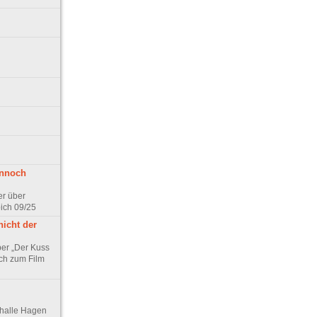
ennoch
er über
pich 09/25
nicht der
er „Der Kuss
ch zum Film
thalle Hagen