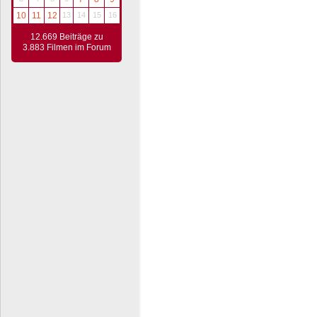
10
11
12
13
14
15
16
12.669 Beiträge zu
3.883 Filmen im Forum