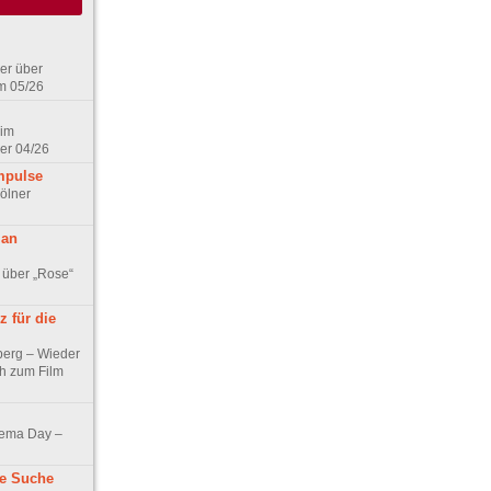
er über
m 05/26
 im
er 04/26
mpulse
ölner
 an
 über „Rose“
 für die
berg – Wieder
ch zum Film
nema Day –
ne Suche