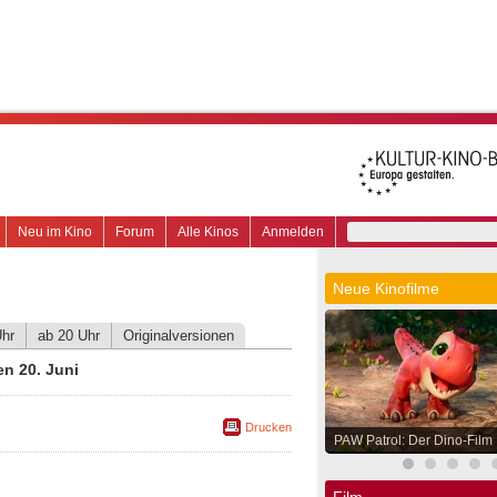
Neu im Kino
Forum
Alle Kinos
Anmelden
Neue Kinofilme
Uhr
ab 20 Uhr
Originalversionen
n 20. Juni
Drucken
PAW Patrol: Der Dino-Film
Film.