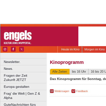
Heute im Kino
Morgen im Kino
Kinoprogramm
Newsletter.
News.
Alle Zeiten
bis 16 Uhr
16 bis 20 
Fragen der Zeit
Das Kinoprogramm für Sonntag, de
Zukunft JETZT
Europa gestalten
Weitersagen
Feedback
Frag' die Welt | Gen Z &
Alpha
GuteNachrichten fürs