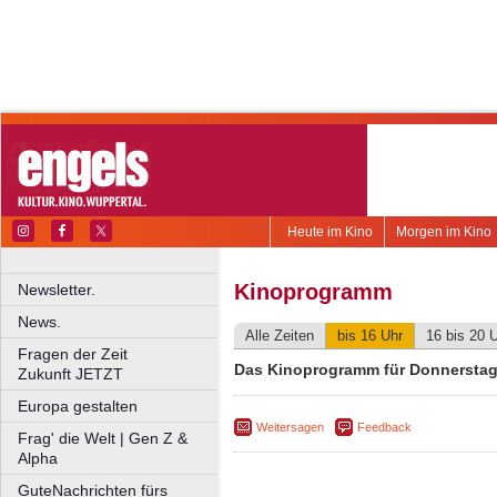
Heute im Kino
Morgen im Kino
Kinoprogramm
Newsletter.
News.
Alle Zeiten
bis 16 Uhr
16 bis 20 
Fragen der Zeit
Das Kinoprogramm für Donnerstag,
Zukunft JETZT
Europa gestalten
Weitersagen
Feedback
Frag' die Welt | Gen Z &
Alpha
GuteNachrichten fürs