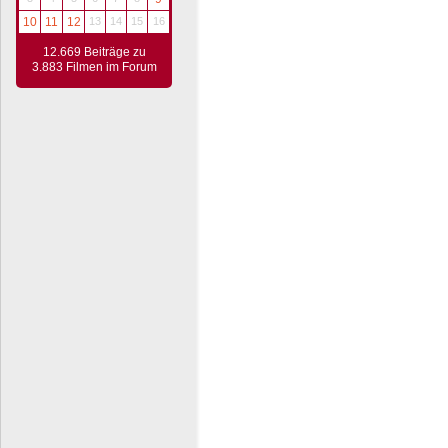
10
11
12
13
14
15
16
12.669 Beiträge zu
3.883 Filmen im Forum