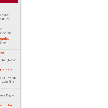
er über
m 05/26
 im
er 04/26
mpulse
ölner
 an
 über „Rose“
 für die
berg – Wieder
ch zum Film
nema Day –
ne Suche