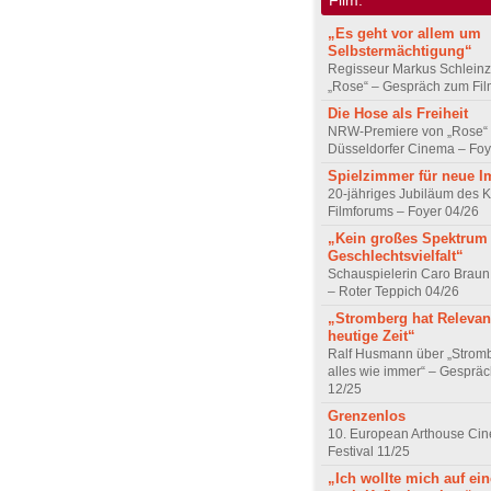
„Es geht vor allem um
Selbstermächtigung“
Regisseur Markus Schleinz
„Rose“ – Gespräch zum Fil
Die Hose als Freiheit
NRW-Premiere von „Rose“
Düsseldorfer Cinema – Foy
Spielzimmer für neue I
20-jähriges Jubiläum des K
Filmforums – Foyer 04/26
„Kein großes Spektrum
Geschlechtsvielfalt“
Schauspielerin Caro Braun
– Roter Teppich 04/26
„Stromberg hat Relevanz
heutige Zeit“
Ralf Husmann über „Strom
alles wie immer“ – Gesprä
12/25
Grenzenlos
10. European Arthouse Ci
Festival 11/25
„Ich wollte mich auf ei