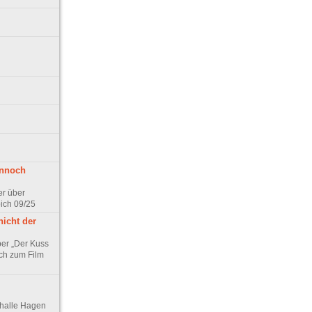
ennoch
er über
pich 09/25
nicht der
er „Der Kuss
ch zum Film
thalle Hagen