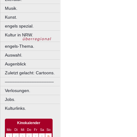
Musik.
Kunst.
engels spezial.
Kultur in NRW.
engels-Thema.
Auswahl.
Augenblick
Zuletzt gelacht: Cartoons.
––––––––––––––––––––
Verlosungen.
Jobs.
Kulturlinks.
Kinokalender
Mo
Di
Mi
Do
Fr
Sa
So
3
4
5
6
7
8
9