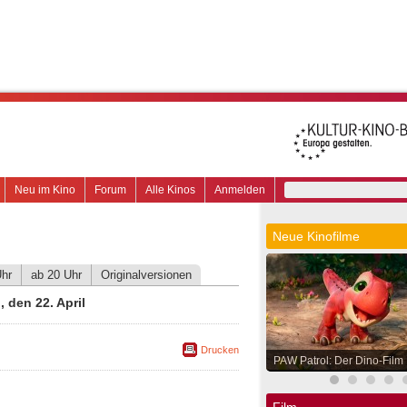
Neu im Kino
Forum
Alle Kinos
Anmelden
Neue Kinofilme
Uhr
ab 20 Uhr
Originalversionen
 den 22. April
Drucken
PAW Patrol: Der Dino-Film
Film.