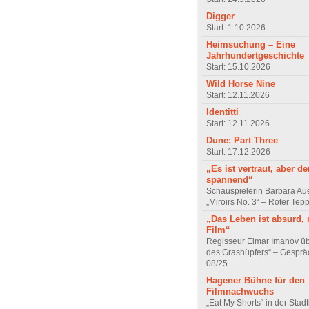
Digger
Start: 1.10.2026
Heimsuchung – Eine
Jahrhundertgeschichte
Start: 15.10.2026
Wild Horse Nine
Start: 12.11.2026
Identitti
Start: 12.11.2026
Dune: Part Three
Start: 17.12.2026
„Es ist vertraut, aber d
spannend“
Schauspielerin Barbara Au
„Miroirs No. 3“ – Roter Tep
„Das Leben ist absurd, 
Film“
Regisseur Elmar Imanov üb
des Grashüpfers“ – Gesprä
08/25
Hagener Bühne für den
Filmnachwuchs
„Eat My Shorts“ in der Stad