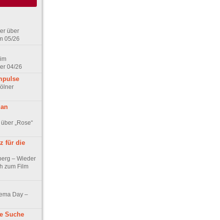
er über
m 05/26
 im
er 04/26
mpulse
ölner
 an
 über „Rose“
 für die
berg – Wieder
ch zum Film
nema Day –
ne Suche