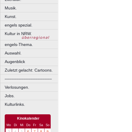
Musik.
Kunst.
engels spezial.
Kultur in NRW.
engels-Thema.
Auswahl.
Augenblick
Zuletzt gelacht: Cartoons.
––––––––––––––––––––
Verlosungen.
Jobs.
Kulturlinks.
Kinokalender
Mo
Di
Mi
Do
Fr
Sa
So
3
4
5
6
7
8
9