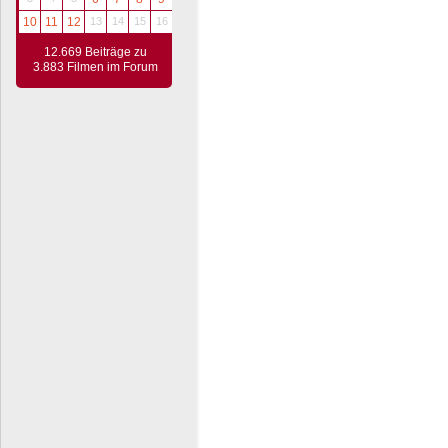
10
11
12
13
14
15
16
12.669 Beiträge zu
3.883 Filmen im Forum