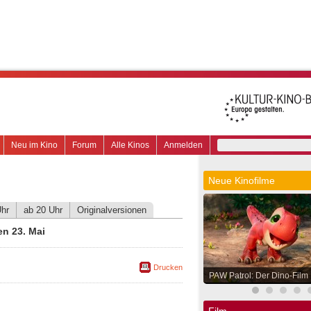
Neu im Kino
Forum
Alle Kinos
Anmelden
Neue Kinofilme
Uhr
ab 20 Uhr
Originalversionen
n 23. Mai
Drucken
PAW Patrol: Der Dino-Film
Film.