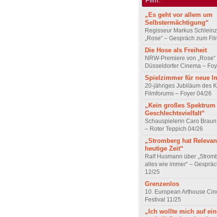
„Es geht vor allem um
Selbstermächtigung“
Regisseur Markus Schleinz
„Rose“ – Gespräch zum Fil
Die Hose als Freiheit
NRW-Premiere von „Rose“
Düsseldorfer Cinema – Foy
Spielzimmer für neue I
20-jähriges Jubiläum des K
Filmforums – Foyer 04/26
„Kein großes Spektrum
Geschlechtsvielfalt“
Schauspielerin Caro Braun
– Roter Teppich 04/26
„Stromberg hat Relevanz
heutige Zeit“
Ralf Husmann über „Strom
alles wie immer“ – Gesprä
12/25
Grenzenlos
10. European Arthouse Ci
Festival 11/25
„Ich wollte mich auf ei