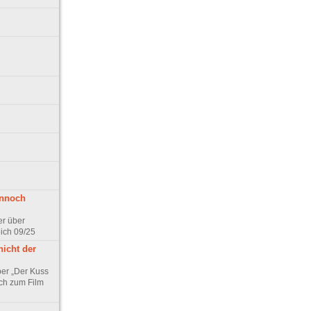
ennoch
er über
pich 09/25
nicht der
er „Der Kuss
ch zum Film