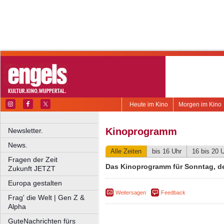
Heute im Kino
Morgen im Kino
Kinoprogramm
Newsletter.
News.
Alle Zeiten
bis 16 Uhr
16 bis 20 
Fragen der Zeit
Das Kinoprogramm für Sonntag, de
Zukunft JETZT
Europa gestalten
Weitersagen
Feedback
Frag' die Welt | Gen Z &
Alpha
GuteNachrichten fürs