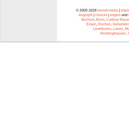
© 2005-2026
berndt media
|
impr
biograph
|
choices
|
engels
und
Bochum
,
Bonn
,
Castrop-Raux
Essen
,
Frechen
,
Gelsenkir
Leverkusen
,
Lünen
,
Mü
Recklinghausen
,