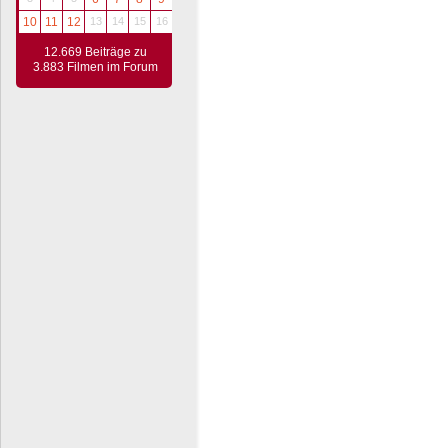
10
11
12
13
14
15
16
12.669 Beiträge zu
3.883 Filmen im Forum