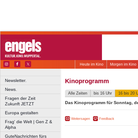
Heute im Kino
Morgen im Kino
Kinoprogramm
Newsletter.
News.
Alle Zeiten
bis 16 Uhr
16 bis 20 
Fragen der Zeit
Das Kinoprogramm für Sonntag, d
Zukunft JETZT
Europa gestalten
Weitersagen
Feedback
Frag' die Welt | Gen Z &
Alpha
GuteNachrichten fürs