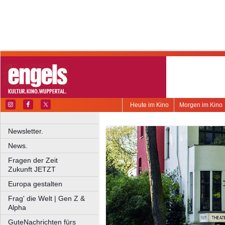
Heute im Kino
Morgen im Kino
Newsletter.
News.
Fragen der Zeit
Zukunft JETZT
Europa gestalten
Frag' die Welt | Gen Z &
Alpha
GuteNachrichten fürs