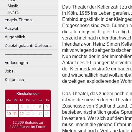
Musik.
Das Theater der Keller zählt zu d
Kunst.
in Köln. 1955 ins Leben gerufen, 
Entbindungsklinik in der Kleinge
engels-Thema.
Erdgeschoss sind zwei Bühnen mi
Auswahl.
die allerdings nicht gleichzeitig
Augenblick
verzeichnet nach eher durchwach
Intendanz von Heinz Simon Keller
Zuletzt gelacht: Cartoons.
mit vorwiegend zeitgenössischer
––––––––––––––––––––
Nun möchte der in der Immobilie
Ablauf des 10-jährigen Mietvert
Verlosungen.
der Kleingedankstraße einbauen. 
Jobs.
und wirtschaftlich nachvollziehb
Kulturlinks.
derzeitigen explodierenden Woh
Das Theater, das zudem noch eine
Kinokalender
ist wie die meisten freien Theater
Mo
Di
Mi
Do
Fr
Sa
So
Zuschüsse von Stadt und Land. Do
3
4
5
6
7
8
9
betriebswirtschaftlich große Spr
10
11
12
13
14
15
16
investieren. Wer sich auf dem Im
12.669 Beiträge zu
muss, macht die gleiche Erfahrun
3.883 Filmen im Forum
Mieten sind hoch, Verträge laufe