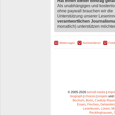
Hat Ihnen dieser Beitrag gefa
Als unabhängiges und kostenl
ohne paywall brauchen wir die
Unterstützung unserer Leserin
verantwortlichen Journalism
monatlich) unterstützen möchten,
Weitersagen
Kommentieren
Feed
© 2005-2026
berndt media
|
impr
biograph
|
choices
|
engels
und
Bochum
,
Bonn
,
Castrop-Raux
Essen
,
Frechen
,
Gelsenkir
Leverkusen
,
Lünen
,
Mü
Recklinghausen
,