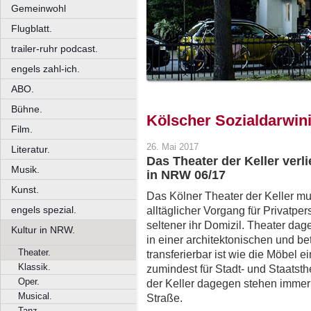
Gemeinwohl
Flugblatt.
trailer-ruhr podcast.
engels zahl-ich.
ABO.
Bühne.
Kölscher Sozialdarwi
Film.
26. Mai 2017
Literatur.
Das Theater der Keller verli
Musik.
in NRW 06/17
Kunst.
Das Kölner Theater der Keller mu
engels spezial.
alltäglicher Vorgang für Privatpe
seltener ihr Domizil. Theater dag
Kultur in NRW.
in einer architektonischen und bet
Theater.
transferierbar ist wie die Möbel 
Klassik.
zumindest für Stadt- und Staatsth
Oper.
der Keller dagegen stehen immer
Musical.
Straße.
Tanz.