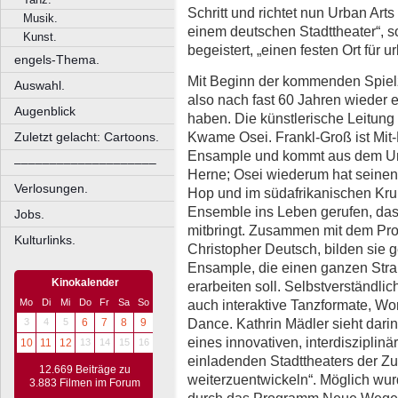
Schritt und richtet nun Urban Arts
Musik.
einem deutschen Stadttheater“, s
Kunst.
begeistert, „einen festen Ort für
engels-Thema.
Mit Beginn der kommenden Spiel
Auswahl.
also nach fast 60 Jahren wieder 
Augenblick
haben. Die künstlerische Leitu
Kwame Osei. Frankl-Groß ist Mi
Zuletzt gelacht: Cartoons.
Ensample und kommt aus dem Um
––––––––––––––––––––
Herne; Osei wiederum hat seinen
Verlosungen.
Hop und im südafrikanischen Kr
Ensemble ins Leben gerufen, da
Jobs.
mitbringt. Zusammen mit dem Prod
Kulturlinks.
Christopher Deutsch, bilden sie 
Ensample, die einen ganzen Stra
Kinokalender
erarbeiten soll. Selbstverständli
auch interaktive Tanzformate, W
Mo
Di
Mi
Do
Fr
Sa
So
Dance. Kathrin Mädler sieht dari
3
4
5
6
7
8
9
eines innovativen, interdisziplin
10
11
12
13
14
15
16
einladenden Stadttheaters der Z
12.669 Beiträge zu
weiterzuentwickeln“. Möglich wur
3.883 Filmen im Forum
durch das Programm Neue Wege d