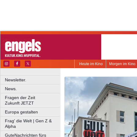
Heute im Kino
Morgen im Kino
Newsletter.
News.
Fragen der Zeit
Zukunft JETZT
Europa gestalten
Frag' die Welt | Gen Z &
Alpha
GuteNachrichten fürs