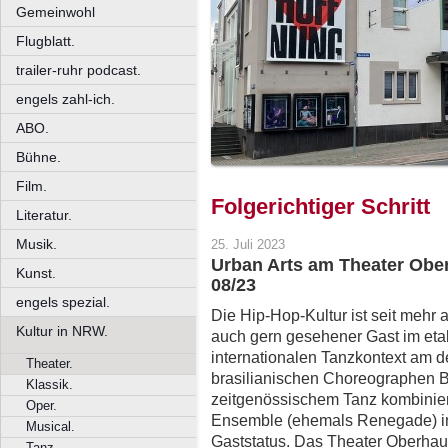
Gemeinwohl
Flugblatt.
trailer-ruhr podcast.
engels zahl-ich.
ABO.
Bühne.
Film.
Folgerichtiger Schritt
Literatur.
Musik.
25. Juli 2023
Urban Arts am Theater Obe
Kunst.
08/23
engels spezial.
Die Hip-Hop-Kultur ist seit mehr 
Kultur in NRW.
auch gern gesehener Gast im etab
internationalen Tanzkontext am d
Theater.
brasilianischen Choreographen B
Klassik.
zeitgenössischem Tanz kombinier
Oper.
Ensemble (ehemals Renegade) in
Musical.
Gaststatus. Das Theater Oberhau
Tanz.