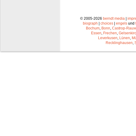
© 2005-2026
berndt media
|
impr
biograph
|
choices
|
engels
und
Bochum
,
Bonn
,
Castrop-Raux
Essen
,
Frechen
,
Gelsenkir
Leverkusen
,
Lünen
,
Mü
Recklinghausen
,