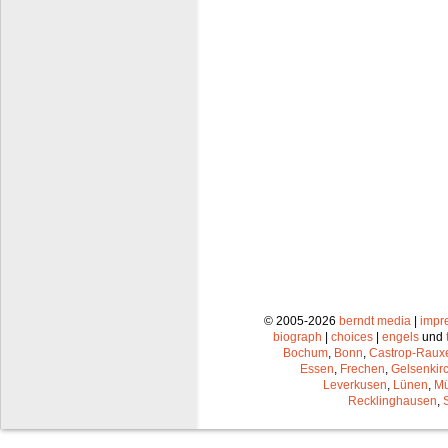
© 2005-2026
berndt media
|
impr
biograph
|
choices
|
engels
und
Bochum
,
Bonn
,
Castrop-Raux
Essen
,
Frechen
,
Gelsenkir
Leverkusen
,
Lünen
,
Mü
Recklinghausen
,