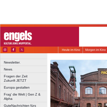
Heute im Kino
Morgen im Kino
Newsletter.
News.
Fragen der Zeit
Zukunft JETZT
Europa gestalten
Frag' die Welt | Gen Z &
Alpha
GuteNachrichten fürs