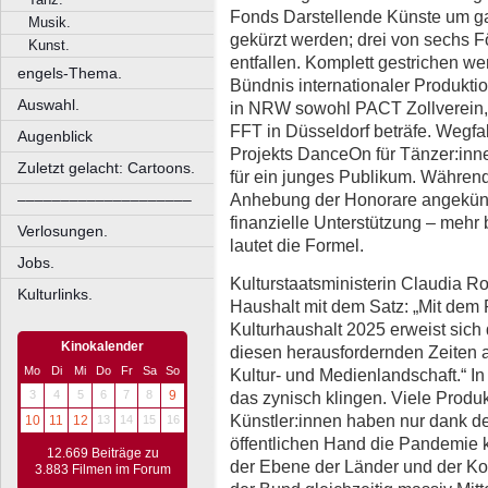
Fonds Darstellende Künste um ga
Musik.
gekürzt werden; drei von sechs
Kunst.
entfallen. Komplett gestrichen we
engels-Thema.
Bündnis internationaler Produkti
Auswahl.
in NRW sowohl PACT Zollverein
FFT in Düsseldorf beträfe. Wegfa
Augenblick
Projekts DanceOn für Tänzer:inn
Zuletzt gelacht: Cartoons.
für ein junges Publikum. Während
Anhebung der Honorare angekündig
––––––––––––––––––––
finanzielle Unterstützung – mehr
Verlosungen.
lautet die Formel.
Jobs.
Kulturstaatsministerin Claudia R
Kulturlinks.
Haushalt mit dem Satz: „Mit dem
Kulturhaushalt 2025 erweist sich
Kinokalender
diesen herausfordernden Zeiten a
Mo
Di
Mi
Do
Fr
Sa
So
Kultur- und Medienlandschaft.“ 
das zynisch klingen. Viele Prod
3
4
5
6
7
8
9
Künstler:innen haben nur dank d
10
11
12
13
14
15
16
öffentlichen Hand die Pandemie k
12.669 Beiträge zu
der Ebene der Länder und der 
3.883 Filmen im Forum