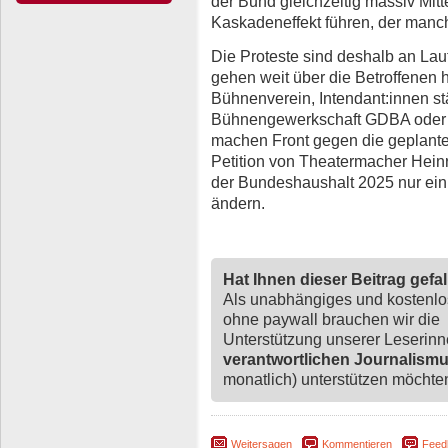
der Bund gleichzeitig massiv Mitt
Kaskadeneffekt führen, der manc
Die Proteste sind deshalb an La
gehen weit über die Betroffenen 
Bühnenverein, Intendant:innen st
Bühnengewerkschaft GDBA oder d
machen Front gegen die geplante
Petition von Theatermacher Heinr
der Bundeshaushalt 2025 nur ein
ändern.
Hat Ihnen dieser Beitrag gefa
Als unabhängiges und kostenl
ohne paywall brauchen wir die
Unterstützung unserer Leserin
verantwortlichen Journalism
monatlich) unterstützen möchten,
Weitersagen
Kommentieren
Feed