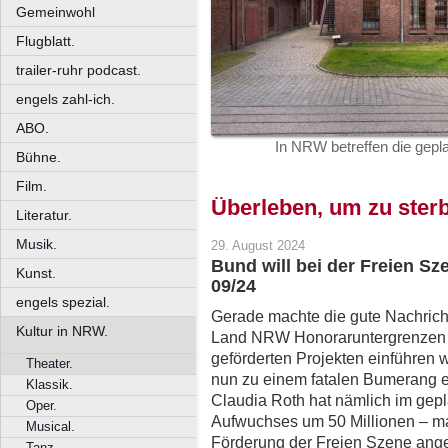
Gemeinwohl
Flugblatt.
trailer-ruhr podcast.
engels zahl-ich.
ABO.
In NRW betreffen die gep
Bühne.
Film.
Überleben, um zu ster
Literatur.
Musik.
29. August 2024
Bund will bei der Freien S
Kunst.
09/24
engels spezial.
Gerade machte die gute Nachrich
Kultur in NRW.
Land NRW Honoraruntergrenzen fü
geförderten Projekten einführen 
Theater.
nun zu einem fatalen Bumerang en
Klassik.
Claudia Roth hat nämlich im gepla
Oper.
Aufwuchses um 50 Millionen – m
Musical.
Förderung der Freien Szene angek
Tanz.