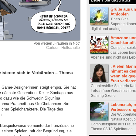
Grüße aus un
Äthiopien
Tibeb Girls:
Superheldinne
digital und analog
Amazone un
Couchkartoffe
Von wegen „Fräulein in Not“
Computerspiel
Cartoon: Holtschulte
das Leben bere
Aber sie sind nicht das Le
„Vielen Männ
nimmt es den
nisieren sich in Verbänden – Thema
wenn sie geg
Frau verliere
Counterstrike-Spielerin Ka
 Game-Designerinnen steigt empor. Sie hat
Letsch über Geschlechterrol
ie nächste Generation. Keller Santiago aus
Gaming-Szene
o dazu wie die Schwedin Sigurlína
hianna Pratchett aus Großbritannien. Sie
Lebensnah, m
licher Spielcharaktere. Die Tage des
Verbesserun
lt.
Die Wuppertale
Natalia Kost üb
Computerspiele aus Frauen
. Beispielsweise verneinte der französische
Thema 03/18 Spielfrauen
n seinen Spielen, mit der Begründung, sie