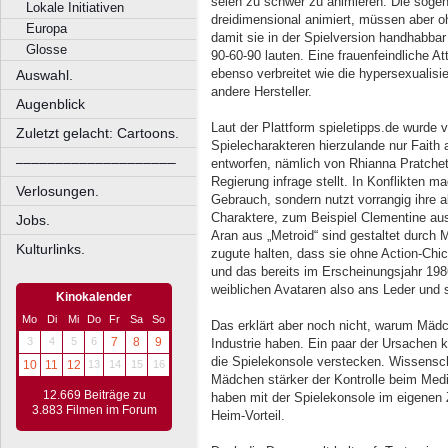
seien zu schwer zu animieren. Die soge
Lokale Initiativen
dreidimensional animiert, müssen aber o
Europa
damit sie in der Spielversion handhabba
Glosse
90-60-90 lauten. Eine frauenfeindliche Att
ebenso verbreitet wie die hypersexualisi
Auswahl.
andere Hersteller.
Augenblick
Laut der Plattform spieletipps.de wurde 
Zuletzt gelacht: Cartoons.
Spielecharakteren hierzulande nur Faith 
––––––––––––––––––––
entworfen, nämlich von Rhianna Pratchett.
Regierung infrage stellt. In Konflikten 
Verlosungen.
Gebrauch, sondern nutzt vorrangig ihre 
Charaktere, zum Beispiel Clementine au
Jobs.
Aran aus „Metroid“ sind gestaltet durch
Kulturlinks.
zugute halten, dass sie ohne Action-Chi
und das bereits im Erscheinungsjahr 1986
weiblichen Avataren also ans Leder und 
Kinokalender
Mo
Di
Mi
Do
Fr
Sa
So
Das erklärt aber noch nicht, warum Mädc
3
4
5
6
7
8
9
Industrie haben. Ein paar der Ursachen
die Spielekonsole verstecken. Wissensc
10
11
12
13
14
15
16
Mädchen stärker der Kontrolle beim Med
12.669 Beiträge zu
haben mit der Spielekonsole im eigenen
3.883 Filmen im Forum
Heim-Vorteil.