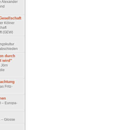
ge Alexander
 und
Gesellschaft
Der Kölner
haft
ft (GEW)
ungskultur
rabschieden
en durch
t wird“
r Jörn
die
rachtung
as Fritz-
hen
l – Europa-
 – Glosse