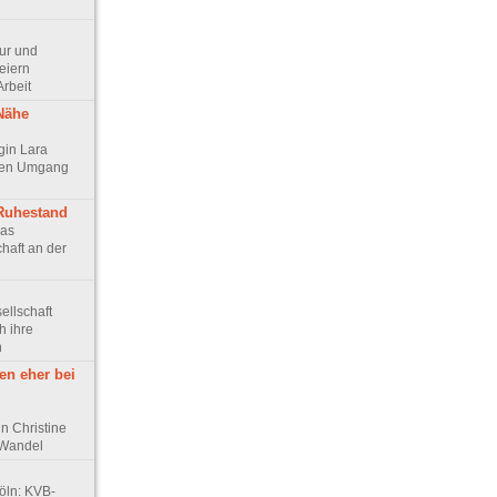
tur und
eiern
Arbeit
 Nähe
ogin Lara
chen Umgang
 Ruhestand
Das
haft an der
sellschaft
h ihre
n
en eher bei
n Christine
 Wandel
Köln: KVB-