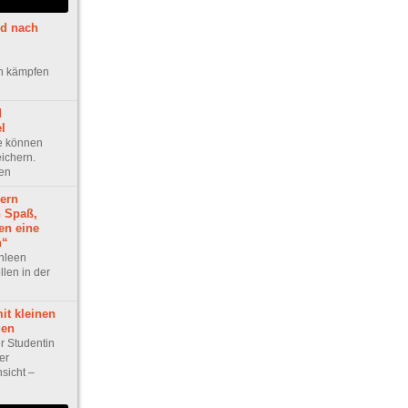
d nach
n kämpfen
d
l
e können
ichern.
ben
ern
 Spaß,
en eine
n“
thleen
len in der
it kleinen
gen
r Studentin
er
sicht –