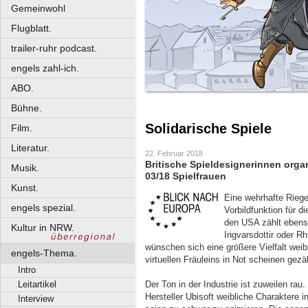
Gemeinwohl
Flugblatt.
trailer-ruhr podcast.
engels zahl-ich.
ABO.
Bühne.
Solidarische Spiele
Film.
Literatur.
22. Februar 2018
Britische Spieldesignerinnen orga
Musik.
03/18 Spielfrauen
Kunst.
Eine wehrhafte Riege
engels spezial.
Vorbildfunktion für d
den USA zählt ebens
Kultur in NRW.
Ingvarsdottir oder R
wünschen sich eine größere Vielfalt weib
engels-Thema.
virtuellen Fräuleins in Not scheinen gezäh
Intro
Der Ton in der Industrie ist zuweilen rau
Leitartikel
Hersteller Ubisoft weibliche Charaktere i
Interview