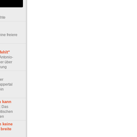
chte
eine freiere
ehlt“
Antonio-
ler über
rung
Der
ppertal
ein
n kann
e: Das
itischen
ten
h keine
 breite