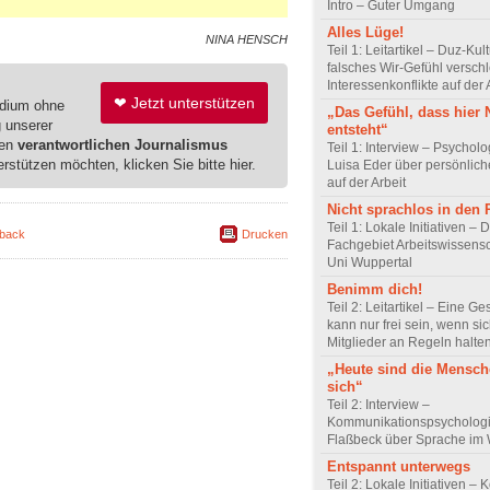
Intro – Guter Umgang
Alles Lüge!
NINA HENSCH
Teil 1: Leitartikel – Duz-Kul
falsches Wir-Gefühl verschl
Interessenkonflikte auf der 
❤ Jetzt unterstützen
edium ohne
„Das Gefühl, dass hier
g unserer
entsteht“
ren
verantwortlichen Journalismus
Teil 1: Interview – Psychol
erstützen möchten, klicken Sie bitte hier.
Luisa Eder über persönli
auf der Arbeit
Nicht sprachlos in den
Teil 1: Lokale Initiativen – 
back
Drucken
Fachgebiet Arbeitswissensc
Uni Wuppertal
Benimm dich!
Teil 2: Leitartikel – Eine Ge
kann nur frei sein, wenn sic
Mitglieder an Regeln halte
„Heute sind die Mensch
sich“
Teil 2: Interview –
Kommunikationspsychologi
Flaßbeck über Sprache im
Entspannt unterwegs
Teil 2: Lokale Initiativen – 