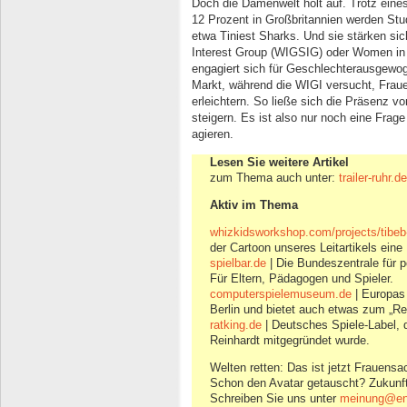
Doch die Damenwelt holt auf. Trotz eine
12 Prozent in Großbritannien werden Stu
etwa Tiniest Sharks. Und sie stärken si
Interest Group (WIGSIG) oder Women in
engagiert sich für Geschlechterausgewog
Markt, während die WIGI versucht, Fraue
erleichtern. So ließe sich die Präsenz vo
steigern. Es ist also nur noch eine Frage
agieren.
Lesen Sie weitere Artikel
zum Thema auch unter:
trailer-ruhr.
Aktiv im Thema
whizkidsworkshop.com/projects/tibeb-
der Cartoon unseres Leitartikels eine
spielbar.de
| Die Bundeszentrale für p
Für Eltern, Pädagogen und Spieler.
computerspielemuseum.de
| Europas
Berlin und bietet auch etwas zum „R
ratking.de
| Deutsches Spiele-Label, 
Reinhardt mitgegründet wurde.
Welten retten: Das ist jetzt Frauensa
Schon den Avatar getauscht? Zukunft 
Schreiben Sie uns unter
meinung@eng