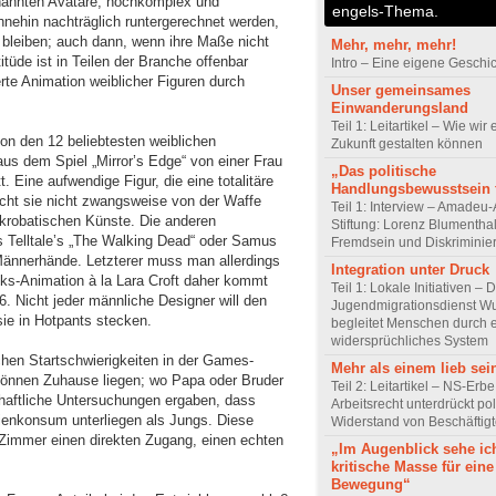
nannten Avatare, hochkomplex und
engels-Thema.
hnehin nachträglich runtergerechnet werden,
r bleiben; auch dann, wenn ihre Maße nicht
Mehr, mehr, mehr!
itüde ist in Teilen der Branche offenbar
Intro – Eine eigene Geschi
erte Animation weiblicher Figuren durch
Unser gemeinsames
Einwanderungsland
Teil 1: Leitartikel – Wie wir 
von den 12 beliebtesten weiblichen
Zukunft gestalten können
aus dem Spiel „Mirror’s Edge“ von einer Frau
„Das politische
 Eine aufwendige Figur, die eine totalitäre
Handlungsbewusstsein f
macht sie nicht zwangsweise von der Waffe
Teil 1: Interview – Amadeu-
akrobatischen Künste. Die anderen
Stiftung: Lorenz Blumentha
s Telltale’s „The Walking Dead“ oder Samus
Fremdsein und Diskriminie
 Männerhände. Letzterer muss man allerdings
Integration unter Druck
cks-Animation à la Lara Croft daher kommt
Teil 1: Lokale Initiativen – 
. Nicht jeder männliche Designer will den
Jugendmigrationsdienst Wu
sie in Hotpants stecken.
begleitet Menschen durch 
widersprüchliches System
hen Startschwierigkeiten in der Games-
Mehr als einem lieb sei
 können Zuhause liegen; wo Papa oder Bruder
Teil 2: Leitartikel – NS-Erb
haftliche Untersuchungen ergaben, dass
Arbeitsrecht unterdrückt pol
ienkonsum unterliegen als Jungs. Diese
Widerstand von Beschäftig
 Zimmer einen direkten Zugang, einen echten
„Im Augenblick sehe ic
kritische Masse für eine
Bewegung“