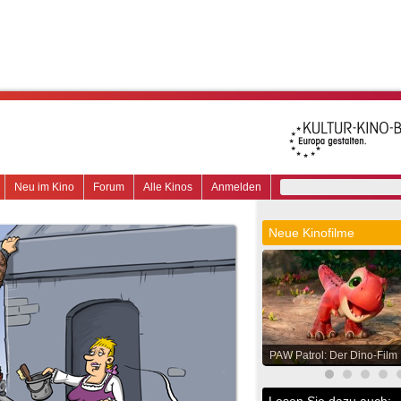
Neu im Kino
Forum
Alle Kinos
Anmelden
Neue Kinofilme
PAW Patrol: Der Dino-Film
Lesen Sie dazu auch: