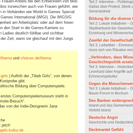
s Frauen-Anteils bei den Entwicklern von bloß
Teil 2: Interview – Politolo
dios inzwischen auch von Frauen geführt, wie
Gallas über Protest, Streik
Generalstreik
ch in Verbänden wie World in Games Special
 Games International (WIGI). Die WIGSIG
Bildung für die diverse 
enheit am Arbeitsplatz oder auf dem freien
Teil 2: Lokale Initiativen – 
n den Start in die Games-Karriere zu
Stadtverband der Gewerksc
n Ladies deutlich fühlbar und sichtbar
Erziehung und Wissenscha
 der Zeit, wann sie gleichauf mit den Jungs
Zweifel der Gesellschaft
Teil 3: Leitartikel – Erinner
muss sich von Ritualen ve
„Verhindern, dass Wiss
de/thema
und
choices.de/thema
Geschichtspolitik ersetz
Teil 3: Interview – Historike
Leonhard über Angriffe auf 
girls
| Auftritt der „Tibeb Girls“, von denen
Erinnerungskultur
 Kostprobe gibt.
Gegen die Menschenve
olitische Bildung über Computerspiele.
Teil 3: Lokale Initiativen – D
Bauer-Forum in Bochum
 erstes Computerspielemuseum steht in
Den Banken widersprec
emote-Besuch“.
Island und das Gemeinwoh
das von der Indie-Designerin Jana
Vorbild Island
Deutsche Angst
che
Geschichte und Gedächtnis
jetzt!
Deckmantel Gefühl
els-kultur.de