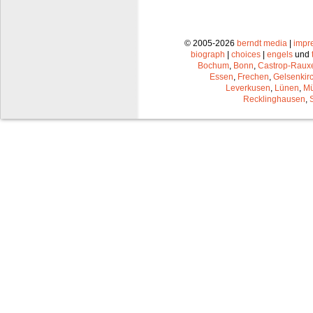
© 2005-2026
berndt media
|
impr
biograph
|
choices
|
engels
und
Bochum
,
Bonn
,
Castrop-Raux
Essen
,
Frechen
,
Gelsenkir
Leverkusen
,
Lünen
,
Mü
Recklinghausen
,