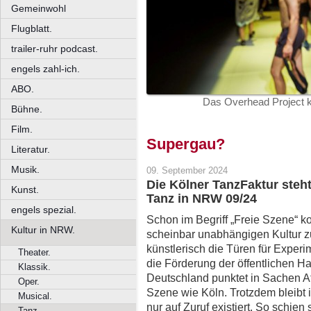
Gemeinwohl
Flugblatt.
trailer-ruhr podcast.
engels zahl-ich.
ABO.
Das Overhead Project k
Bühne.
Film.
Supergau?
Literatur.
Musik.
09. September 2024
Die Kölner TanzFaktur steh
Kunst.
Tanz in NRW 09/24
engels spezial.
Schon im Begriff „Freie Szene“ 
Kultur in NRW.
scheinbar unabhängigen Kultur 
künstlerisch die Türen für Experi
Theater.
die Förderung der öffentlichen Ha
Klassik.
Deutschland punktet in Sachen Attr
Oper.
Szene wie Köln. Trotzdem bleibt i
Musical.
nur auf Zuruf existiert. So schien
Tanz.