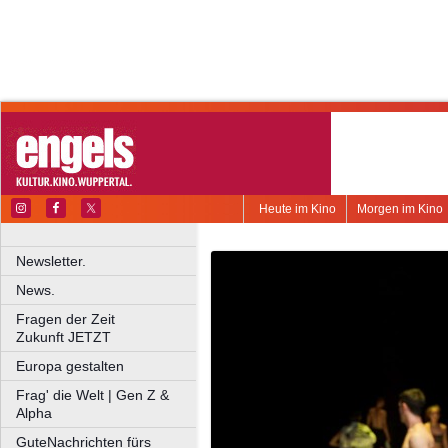
Heute im Kino
Morgen im Kino
Newsletter.
News.
Fragen der Zeit
Zukunft JETZT
Europa gestalten
Frag' die Welt | Gen Z &
Alpha
GuteNachrichten fürs