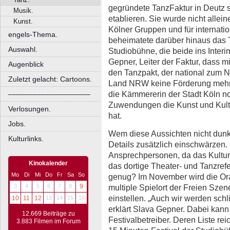
gegründete TanzFaktur in Deutz s
Musik.
etablieren. Sie wurde nicht allei
Kunst.
Kölner Gruppen und für internati
engels-Thema.
beheimatete darüber hinaus das T
Auswahl.
Studiobühne, die beide ins Interi
Gepner, Leiter der Faktur, dass
Augenblick
den Tanzpakt, der national zum Ne
Zuletzt gelacht: Cartoons.
Land NRW keine Förderung mehr in
die Kämmererin der Stadt Köln no
––––––––––––––––––––
Zuwendungen die Kunst und Kultu
Verlosungen.
hat.
Jobs.
Wem diese Aussichten nicht dunke
Kulturlinks.
Details zusätzlich einschwärzen.
Ansprechpersonen, da das Kultur
Kinokalender
das dortige Theater- und Tanzrefer
Mo
Di
Mi
Do
Fr
Sa
So
genug? Im November wird die Ora
multiple Spielort der Freien Sz
3
4
5
6
7
8
9
einstellen. „Auch wir werden sch
10
11
12
13
14
15
16
erklärt Slava Gepner. Dabei kann 
12.669 Beiträge zu
Festivalbetreiber. Deren Liste re
3.883 Filmen im Forum