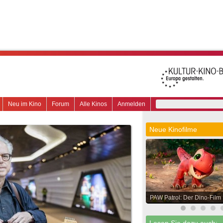
Neu im Kino
Forum
Alle Kinos
Anmelden
Neue Kinofilme
PAW Patrol: Der Dino-Film
Lesen Sie dazu auch: