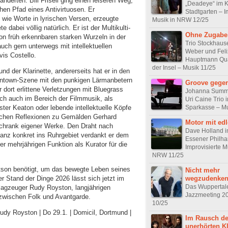
änderten. Bill Frisell ging einen leiseren Weg,
„Deadeye“ im K
hen Pfad eines Antivirtuosen. Er
Stadtgarten – I
e wie Worte in lyrischen Versen, erzeugte
Musik in NRW 12/25
abei völlig natürlich. Er ist der Multikulti-
Ohne Zugabe
hon früh erkennbaren starken Wurzeln in der
Trio Stockhaus
ch gern unterwegs mit intellektuellen
Weber und Feli
vis Costello.
Hauptmann Quar
der Insel – Musik 11/25
nd der Klarinette, andererseits hat er in den
wntown-Szene mit den punkigen Lärmanbetern
Groove gege
r dort erlittene Verletzungen mit Bluegrass
Johanna Summ
sich auch im Bereich der Filmmusik, als
Uri Caine Trio i
Sparkasse – Mu
ter Keaton oder lebende intellektuelle Köpfe
chen Reflexionen zu Gemälden Gerhard
Motor mit ed
chrank eigener Werke. Den Draht nach
Dave Holland i
anz konkret ins Ruhrgebiet verdankt er dem
Essener Philha
r mehrjährigen Funktion als Kurator für die
Improvisierte M
NRW 11/25
Watson benötigt, um das bewegte Leben seines
Nicht mehr
wegzudenke
r Stand der Dinge 2026 lässt sich jetzt im
Das Wuppertal
agzeuger Rudy Royston, langjährigen
Jazzmeeting 2
zwischen Folk und Avantgarde.
10/25
Rudy Royston | Do 29.1. | Domicil, Dortmund |
Im Rausch de
unerhörten K