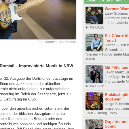
Warmes Wu
Larry Goldings 
Dortmund und 
– Improvisierte
NRW 04/26
Die Gitarre fü
Tonart
Foto: Monica Jane Frisell
Hanno Busch i
Gelsenkirchen,
Viersen – Improvisierte Mu
03/26
r Domicil – Improvisierte Musik in NRW
Mit Flöte und
Jakob Manz E
Jazz Night in K
ei der 32. Ausgabe der Dortmunder Jazztage im
Improvisierte M
iläum des Jazzclubs in der aktuellen
NRW 02/26
ermin nicht aufgehoben, nur aufgeschoben.
 Sonderling im Reich der Jazzgitarre, jetzt zu
Praktisch plö
doof sein
5. Geburtstag im Club.
Helge Schneid
über den amerikanischen Gitarristen, der
präsentiert sei
Tour – Prolog 12/25
bseits der üblichen Jazzgitarre suchte,
sein Kommilitone in Boston) oder des
Orgeltrio mit
ebenfalls mit poppigen und rockigen Sounds
Sound