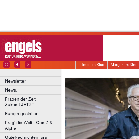
Heute im Kino
Morgen im Kino
Newsletter.
News.
Fragen der Zeit
Zukunft JETZT
Europa gestalten
Frag' die Welt | Gen Z &
Alpha
GuteNachrichten fürs