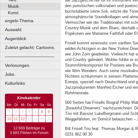
die Jazzgeschichte für ihr Instrument ver
den puristischen volksnahen und poetisc
Musik.
buchstabierte seine Soli, setzte die Tön
Kunst.
atmosphärische Soundkollagen und atmete d
engels-Thema.
Vermischer wie der Traditionalist mit sc
Country-Musik und dem Blues, deshalb au
Auswahl.
Popikonen wie Marianne Faithfull oder El
Augenblick
Frisell kommt einerseits vom sanften Sou
Zuletzt gelacht: Cartoons.
wilden Achtzigern in der New Yorker Do
wie John Zorn gearbeitet. Vielleicht hat e
––––––––––––––––––––
und Country gelindert. Wohler fühlte er 
Stummfilmkomponist für Pioniere wie Bus
Verlosungen.
wie Wim Wenders. Auch seine musikalis
Jobs.
Richters schlummern in seinem Plattens
Europa, speziell nach Deutschland und g
Kulturlinks.
Jazzproduzenten Manfred Eicher und eine
Ruhrtriennale.
Kinokalender
560 Seiten hat Frisells Biograf Philip 
Mo
Di
Mi
Do
Fr
Sa
So
„Beautiful Dreamers“ nachzuzeichnen. De
3
4
5
6
7
8
9
Trio mit Bassist LukeBergmann und Schl
Weggefährten, im Domicil belauschen – 
10
11
12
13
14
15
16
12.669 Beiträge zu
Bill Frisell Trio feat. Thomas Morgan & 
3.883 Filmen im Forum
0231 862 90 30