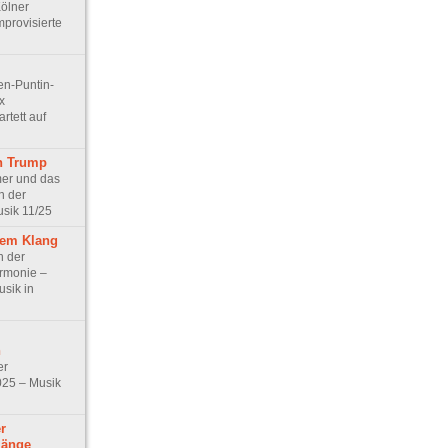
ölner
mprovisierte
en-Puntin-
x
tett auf
n Trump
er und das
n der
sik 11/25
lem Klang
n der
rmonie –
usik in
n
er
025 – Musik
r
länge