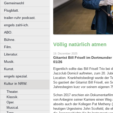
Gemeinwohl
Flugblatt.
trailer-ruhr podcast.
engels zahl-ich.
ABO.
Bühne.
Völlig natürlich atmen
Film.
19. Dezember 2025
Literatur.
Gitarrist Bill Frisell im Dortmunde
Musik.
01/26
Kunst.
Eigentlich sollte das Bill Frisell Trio b
Jazzclub Domicil auftreten, zum 20. Jub
engels spezial.
Location. Krankheitsbedingt wurde der T
So gastiert der Gitarrist Bill Frisell, ein
Kultur in NRW.
Jahresbeginn kurz vor seinem eigenen 7
Theater.
Schon 2017 erschien ein Dokumentarfilm 
Klassik.
von Anbeginn seiner Karriere einen Weg a
Oper.
abseits auch der Kollegen Pat Metheny (
Musical.
heutigen Urgesteins John Scofield, die 
Tanz.