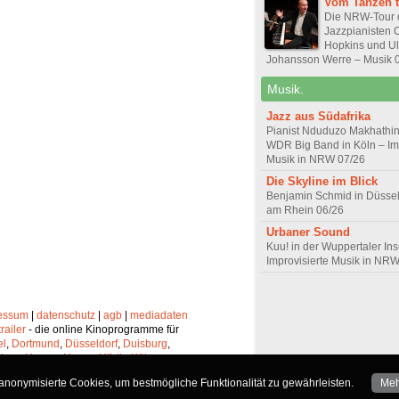
Vom Tanzen 
Die NRW-Tour 
Jazzpianisten 
Hopkins und Ul
Johansson Werre – Musik 
Musik.
Jazz aus Südafrika
Pianist Nduduzo Makhathini
WDR Big Band in Köln – Imp
Musik in NRW 07/26
Die Skyline im Blick
Benjamin Schmid in Düsseld
am Rhein 06/26
Urbaner Sound
Kuu! in der Wuppertaler Ins
Improvisierte Musik in NR
essum
|
datenschutz
|
agb
|
mediadaten
trailer
- die online Kinoprogramme für
el
,
Dortmund
,
Düsseldorf
,
Duisburg
,
chen
,
Hagen
,
Herne
,
Hürth
,
Köln
,
lheim
,
Neuss
,
Oberhausen
,
nonymisierte Cookies, um bestmögliche Funktionalität zu gewährleisten.
Meh
Solingen
und
Wuppertal