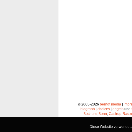
© 2005-2026
berndt media
|
impr
biograph
|
choices
|
engels
und
Bochum
,
Bonn
,
Castrop-Raux
Essen
,
Frechen
,
Gelsenkir
Leverkusen
,
Lünen
,
Mü
Diese Website verwendet a
Recklinghausen
,