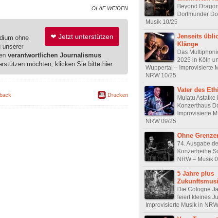
Beyond Dragon
OLAF WEIDEN
Dortmunder Dom
Musik 10/25
Jenseits übli
❤ Jetzt unterstützen
edium ohne
Klänge
g unserer
Das Multiphonic
ren
verantwortlichen Journalismus
2025 in Köln u
erstützen möchten, klicken Sie bitte hier.
Wuppertal – Improvisierte M
NRW 10/25
Vater des Eth
back
Drucken
Mulatu Astatke 
Konzerthaus D
Improvisierte M
NRW 09/25
Ohne Grenze
74. Ausgabe de
Konzertreihe S
NRW – Musik 0
5 Jahre plus
Zukunftsmus
Die Cologne J
feiert kleines 
Improvisierte Musik in NR