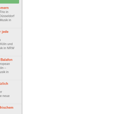
mmern
Trio in
Düsseldorf
 Musik in
r jede
n
 Köln und
sik in NRW
 Balafon
uropean
öln –
usik in
tzlich
er
ne neue
 frischem