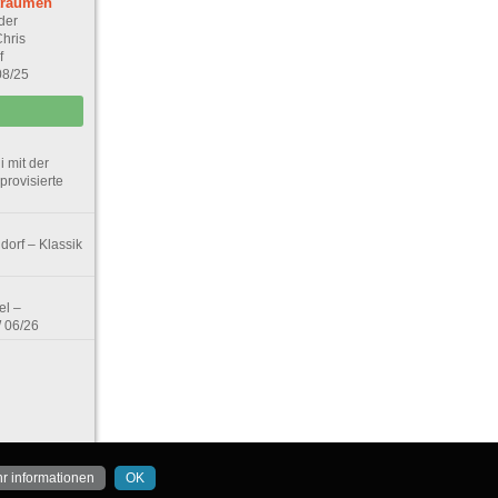
träumen
der
Chris
f
08/25
 mit der
rovisierte
orf – Klassik
el –
W 06/26
r informationen
OK