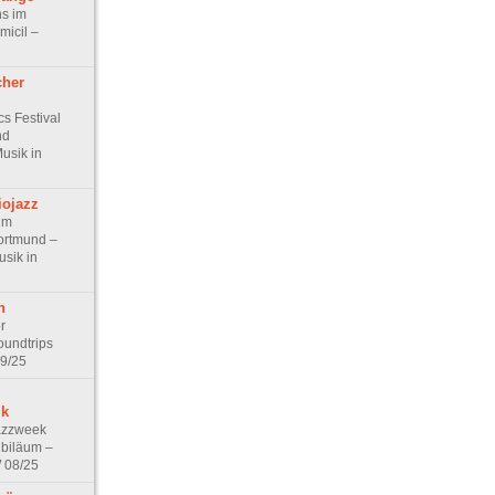
s im
icil –
cher
s Festival
nd
usik in
iojazz
im
ortmund –
usik in
n
r
oundtrips
9/25
ik
azzweek
Jubiläum –
W 08/25