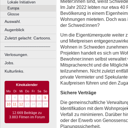
Mieter:innen sind, weist Schwede
Lokale Initiativen
Im Jahr 2022 lebten nur etwa 40
Europa
Bevölkerung in einem Eigenheim,
Glosse
Wohnungen mieteten. Doch was is
Auswahl.
der Schwed:innen?
Augenblick
Um die Eigentümerquote weiter 
Zuletzt gelacht: Cartoons.
und Mietpreisen entgegenzuwirke
––––––––––––––––––––
Wohnen in Schweden zunehmend a
Projekten handelt es sich um Wo
Verlosungen.
Bewohner:innen selbst verwaltet
Jobs.
Mitspracherecht und die Möglichk
teilzunehmen. Nicht zuletzt entf
Kulturlinks.
private Vermieter und Spekulante
Kaufpreisen führen und den Zuga
Kinokalender
Mo
Di
Mi
Do
Fr
Sa
So
Sichere Verträge
3
4
5
6
7
8
9
Die gemeinschaftliche Verwaltung
10
11
12
13
14
15
16
Identifikation mit dem Wohnprojek
12.669 Beiträge zu
Verfall zu minimieren. Darüber hi
3.883 Filmen im Forum
oder der Erwerb von Genossenscha
Planungssicherheit.