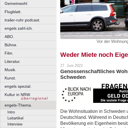
Gemeinwohl
Flugblatt.
trailer-ruhr podcast.
engels zahl-ich.
ABO.
Vor der Wohnun
Bühne.
Film.
Weder Miete noch Eig
Literatur.
27. Juni 2023
Musik.
Genossenschaftliches Wohn
Schweden
Kunst.
engels spezial.
Kultur in NRW.
engels-Thema.
Die Wohnsituation in Schweden un
Intro
Deutschland. Während in Deutsch
Leitartikel
Bevölkerung ein Eigenheim besitz
Interview