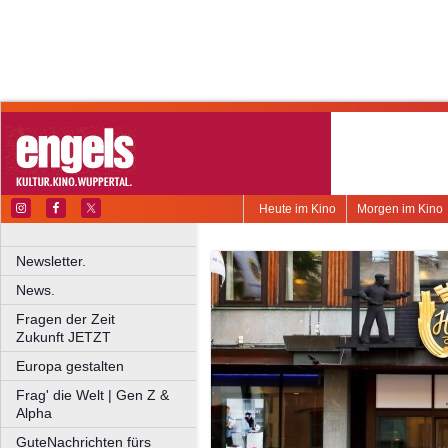
Heute im Kino
Morgen im Kino
Newsletter.
News.
Fragen der Zeit
Zukunft JETZT
Europa gestalten
Frag' die Welt | Gen Z &
Alpha
GuteNachrichten fürs