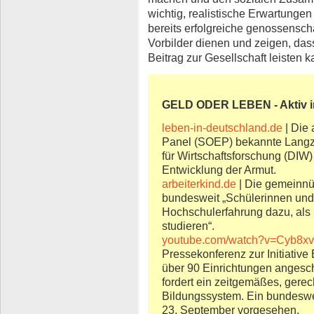
wichtig, realistische Erwartung
bereits erfolgreiche genossenscha
Vorbilder dienen und zeigen, das
Beitrag zur Gesellschaft leisten k
GELD ODER LEBEN
- Aktiv
leben-in-deutschland.de
| Die
Panel (SOEP) bekannte Langzei
für Wirtschaftsforschung (DIW) 
Entwicklung der Armut.
arbeiterkind.de
| Die gemeinnü
bundesweit „Schülerinnen und
Hochschulerfahrung dazu, als E
studieren“.
youtube.com/watch?v=Cyb8x
Pressekonferenz zur Initiative
über 90 Einrichtungen angesch
fordert ein zeitgemäßes, gerec
Bildungssystem. Ein bundeswei
23. September vorgesehen.