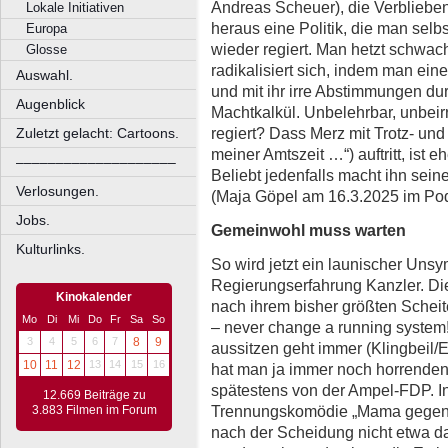
Andreas Scheuer), die Verblieben
Lokale Initiativen
heraus eine Politik, die man selb
Europa
wieder regiert. Man hetzt schwac
Glosse
radikalisiert sich, indem man ei
Auswahl.
und mit ihr irre Abstimmungen du
Augenblick
Machtkalkül. Unbelehrbar, unbeirr
regiert? Dass Merz mit Trotz- un
Zuletzt gelacht: Cartoons.
meiner Amtszeit …“) auftritt, ist e
––––––––––––––––––––
Beliebt jedenfalls macht ihn sei
Verlosungen.
(Maja Göpel am 16.3.2025 im Podc
Jobs.
Gemeinwohl muss warten
Kulturlinks.
So wird jetzt ein launischer Uns
Regierungserfahrung Kanzler. Di
Kinokalender
nach ihrem bisher größten Scheit
Mo
Di
Mi
Do
Fr
Sa
So
– never change a running system!
3
4
5
6
7
8
9
aussitzen geht immer (Klingbeil/E
10
11
12
13
14
15
16
hat man ja immer noch horrenden
spätestens von der Ampel-FDP. In
12.669 Beiträge zu
Trennungskomödie „Mama gegen P
3.883 Filmen im Forum
nach der Scheidung nicht etwa da