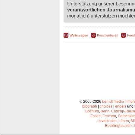
Unterstützung unserer Leserin
verantwortlichen Journalism
monatlich) unterstützen möchten,
Weitersagen
Kommentieren
Feed
© 2005-2026
berndt media
|
impr
biograph
|
choices
|
engels
und
Bochum
,
Bonn
,
Castrop-Raux
Essen
,
Frechen
,
Gelsenkir
Leverkusen
,
Lünen
,
Mü
Recklinghausen
,