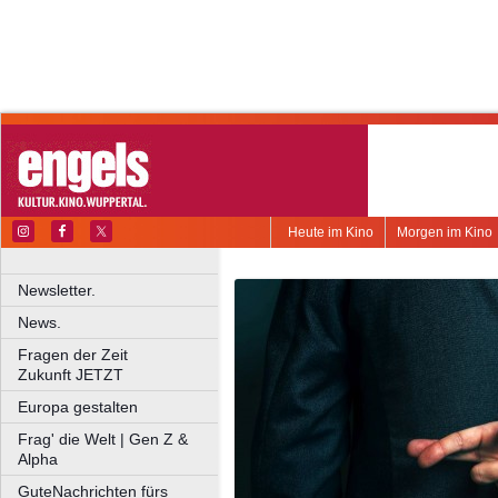
Heute im Kino
Morgen im Kino
Newsletter.
News.
Fragen der Zeit
Zukunft JETZT
Europa gestalten
Frag' die Welt | Gen Z &
Alpha
GuteNachrichten fürs