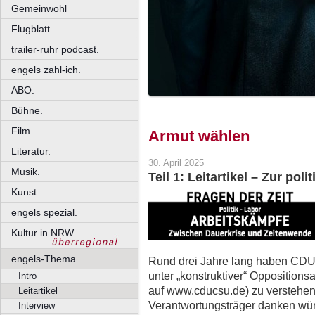
Gemeinwohl
Flugblatt.
trailer-ruhr podcast.
engels zahl-ich.
ABO.
Bühne.
Film.
Armut wählen
Literatur.
30. April 2025
Musik.
Teil 1: Leitartikel – Zur po
Kunst.
engels spezial.
Kultur in NRW.
engels-Thema.
Rund drei Jahre lang haben CDU/
unter „konstruktiver“ Opposition
Intro
auf www.cducsu.de) zu verstehen 
Leitartikel
Verantwortungsträger danken würd
Interview