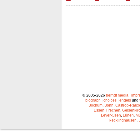
© 2005-2026
berndt media
|
impr
biograph
|
choices
|
engels
und
Bochum
,
Bonn
,
Castrop-Raux
Essen
,
Frechen
,
Gelsenkir
Leverkusen
,
Lünen
,
Mü
Recklinghausen
,