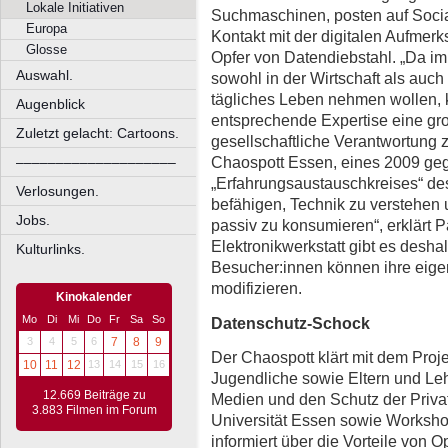
Lokale Initiativen
Suchmaschinen, posten auf Socia
Europa
Kontakt mit der digitalen Aufme
Glosse
Opfer von Datendiebstahl. „Da i
Auswahl.
sowohl in der Wirtschaft als auch 
tägliches Leben nehmen wollen,
Augenblick
entsprechende Expertise eine gro
Zuletzt gelacht: Cartoons.
gesellschaftliche Verantwortung zu
Chaospott Essen, eines 2009 ge
––––––––––––––––––––
„Erfahrungsaustauschkreises“ d
Verlosungen.
befähigen, Technik zu verstehen un
Jobs.
passiv zu konsumieren“, erklärt P
Elektronikwerkstatt gibt es deshalb
Kulturlinks.
Besucher:innen können ihre eige
modifizieren.
Kinokalender
Mo
Di
Mi
Do
Fr
Sa
So
Datenschutz-Schock
3
4
5
6
7
8
9
Der Chaospott klärt mit dem Proj
10
11
12
13
14
15
16
Jugendliche sowie Eltern und Lehr
12.669 Beiträge zu
Medien und den Schutz der Privat
3.883 Filmen im Forum
Universität Essen sowie Worksh
informiert über die Vorteile von 