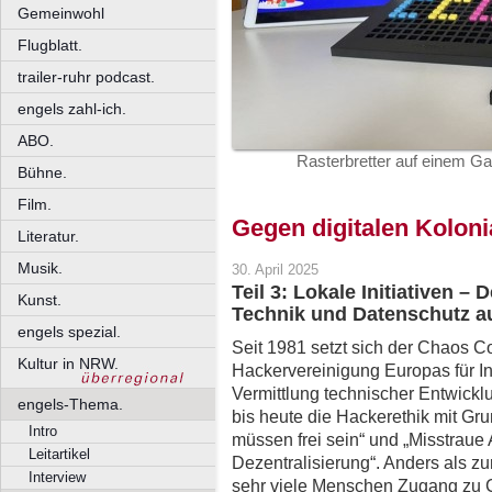
Gemeinwohl
Flugblatt.
trailer-ruhr podcast.
engels zahl-ich.
ABO.
Rasterbretter auf einem 
Bühne.
Film.
Gegen digitalen Kolon
Literatur.
Musik.
30. April 2025
Teil 3: Lokale Initiativen –
Kunst.
Technik und Datenschutz a
engels spezial.
Seit 1981 setzt sich der Chaos 
Kultur in NRW.
Hackervereinigung Europas für In
Vermittlung technischer Entwickl
engels-Thema.
bis heute die Hackerethik mit Gr
Intro
müssen frei sein“ und „Misstraue 
Leitartikel
Dezentralisierung“. Anders als z
Interview
sehr viele Menschen Zugang zu 