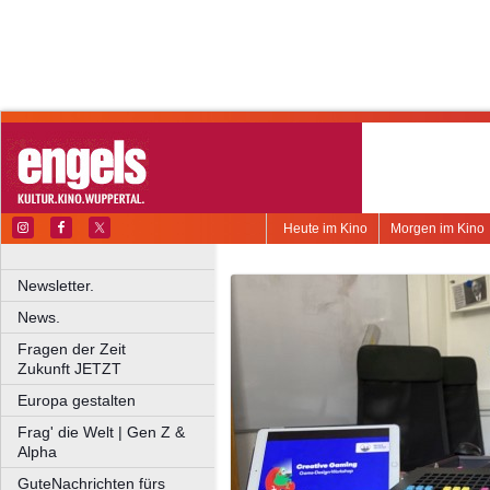
Heute im Kino
Morgen im Kino
Newsletter.
News.
Fragen der Zeit
Zukunft JETZT
Europa gestalten
Frag' die Welt | Gen Z &
Alpha
GuteNachrichten fürs