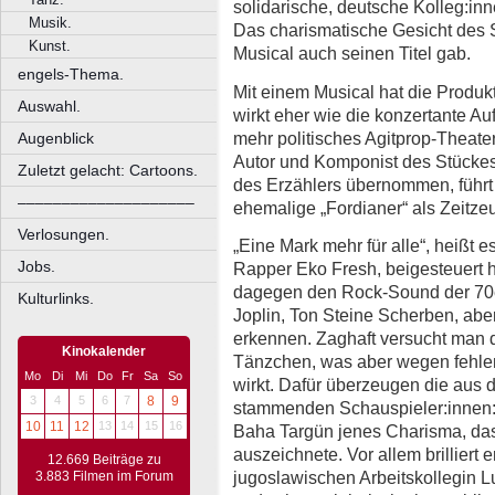
solidarische, deutsche Kolleg:inn
Musik.
Das charismatische Gesicht des 
Kunst.
Musical auch seinen Titel gab.
engels-Thema.
Mit einem Musical hat die Produk
Auswahl.
wirkt eher wie die konzertante Auf
mehr politisches Agitprop-Theate
Augenblick
Autor und Komponist des Stückes
Zuletzt gelacht: Cartoons.
des Erzählers übernommen, führ
––––––––––––––––––––
ehemalige „Fordianer“ als Zeitzeu
Verlosungen.
„Eine Mark mehr für alle“, heißt 
Jobs.
Rapper Eko Fresh, beigesteuert h
dagegen den Rock-Sound der 70er
Kulturlinks.
Joplin, Ton Steine Scherben, abe
erkennen. Zaghaft versucht man 
Kinokalender
Tänzchen, was aber wegen fehle
Mo
Di
Mi
Do
Fr
Sa
So
wirkt. Dafür überzeugen die aus 
3
4
5
6
7
8
9
stammenden Schauspieler:innen: Ay
10
11
12
13
14
15
16
Baha Targün jenes Charisma, das
auszeichnete. Vor allem brilliert
12.669 Beiträge zu
jugoslawischen Arbeitskollegin L
3.883 Filmen im Forum