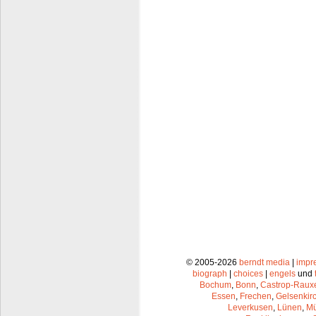
© 2005-2026
berndt media
|
impr
biograph
|
choices
|
engels
und
Bochum
,
Bonn
,
Castrop-Raux
Essen
,
Frechen
,
Gelsenkir
Leverkusen
,
Lünen
,
Mü