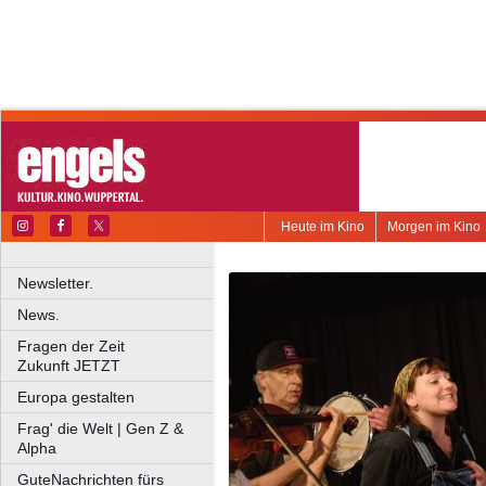
Heute im Kino
Morgen im Kino
Newsletter.
News.
Fragen der Zeit
Zukunft JETZT
Europa gestalten
Frag' die Welt | Gen Z &
Alpha
GuteNachrichten fürs