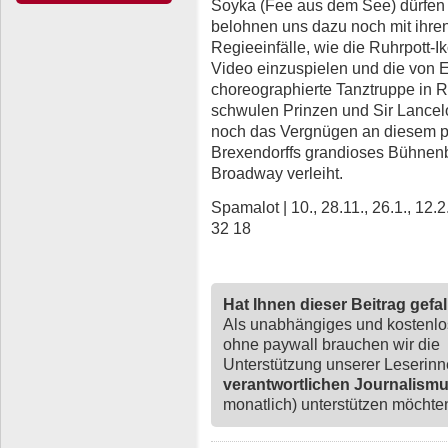
Soyka (Fee aus dem See) dürfen i
belohnen uns dazu noch mit ihr
Regieeinfälle, wie die Ruhrpott-I
Video einzuspielen und die von 
choreographierte Tanztruppe i
schwulen Prinzen und Sir Lancelo
noch das Vergnügen an diesem p
Brexendorffs grandioses Bühnenb
Broadway verleiht.
Spamalot | 10., 28.11., 26.1., 12
32 18
Hat Ihnen dieser Beitrag gefa
Als unabhängiges und kostenl
ohne paywall brauchen wir die
Unterstützung unserer Leserin
verantwortlichen Journalism
monatlich) unterstützen möchten,