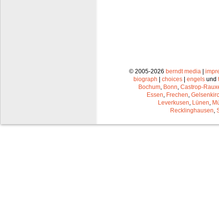
© 2005-2026
berndt media
|
impr
biograph
|
choices
|
engels
und
Bochum
,
Bonn
,
Castrop-Raux
Essen
,
Frechen
,
Gelsenkir
Leverkusen
,
Lünen
,
Mü
Recklinghausen
,