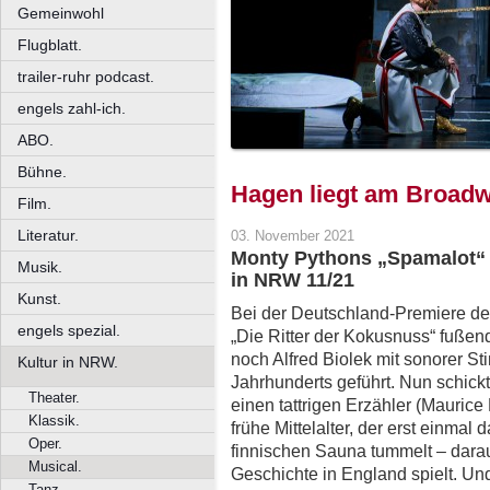
Gemeinwohl
Flugblatt.
trailer-ruhr podcast.
engels zahl-ich.
ABO.
Bühne.
Hagen liegt am Broad
Film.
Literatur.
03. November 2021
Monty Pythons „Spamalot“ 
Musik.
in NRW 11/21
Kunst.
Bei der Deutschland-Premiere de
engels spezial.
„Die Ritter der Kokusnuss“ fußen
noch Alfred Biolek mit sonorer S
Kultur in NRW.
Jahrhunderts geführt. Nun schic
Theater.
einen tattrigen Erzähler (Maurice 
Klassik.
frühe Mittelalter, der erst einmal
Oper.
finnischen Sauna tummelt – dara
Musical.
Geschichte in England spielt. Und
Tanz.