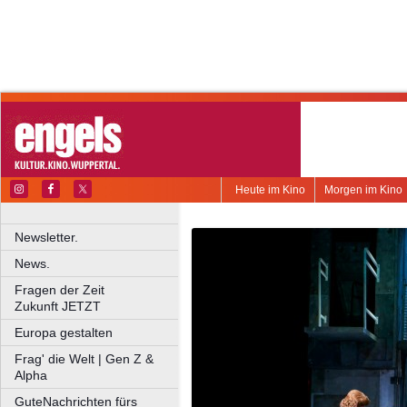
Heute im Kino
Morgen im Kino
Newsletter.
News.
Fragen der Zeit
Zukunft JETZT
Europa gestalten
Frag' die Welt | Gen Z &
Alpha
GuteNachrichten fürs