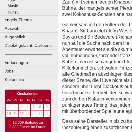
Zaun) mit seinem treuen Knappen
Musik.
Bühne, der mangels echter Pferd
Kunst.
zwei Kokosnuss-Schalen aneinan
engels-Thema.
Gemeinsam mit den Rittern der Ta
Auswahl.
Knaab), Sir Lancelot (John Wesle
Soyka) und Sir Bedevere (Richar
Augenblick
nun auf die Suche nach dem Heilge
Zuletzt gelacht: Cartoons.
Abenteuer erwartet sie die skurr
––––––––––––––––––––
voll homophober, furzender fran
Kühen, marxistisch angehauchte
Verlosungen.
Killerkaninchen, schwulen Prinzen
Jobs.
alle Gliedmaßen abschlagen lässt
Kulturlinks.
dieser Szene, die Hüve nicht als b
sondern über Licht-Blackouts auflö
Geschmacksicherheit, den schwa
Kinokalender
zum derben Kalauer verkommen z
Mo
Di
Mi
Do
Fr
Sa
So
punktgenaues Timing, das jeden 
3
4
5
6
7
8
9
mit überbordender Spiellaune agi
10
11
12
13
14
15
16
Dass seine Darsteller in bis zu fü
12.669 Beiträge zu
Inszenierung einen zusätzlichen 
3.883 Filmen im Forum