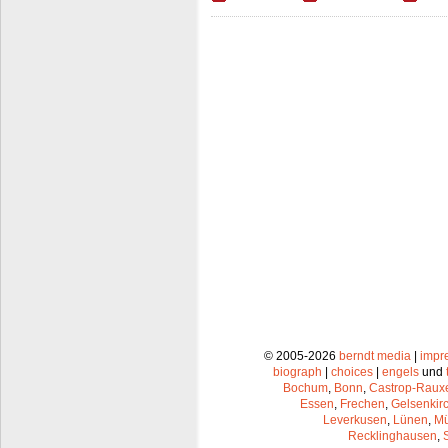
© 2005-2026
berndt media
|
impr
biograph
|
choices
|
engels
und
Bochum
,
Bonn
,
Castrop-Raux
Essen
,
Frechen
,
Gelsenkir
Leverkusen
,
Lünen
,
Mü
Recklinghausen
,