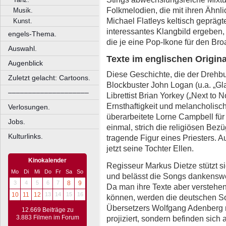
Folkmelodien, die mit ihren Ähnli
Musik.
Michael Flatleys keltisch gepräg
Kunst.
interessantes Klangbild ergeben
engels-Thema.
die je eine Pop-Ikone für den Br
Auswahl.
Texte im englischen Origina
Augenblick
Diese Geschichte, die der Drehb
Zuletzt gelacht: Cartoons.
Blockbuster John Logan (u.a. „Glad
––––––––––––––––––––
Librettist Brian Yorkey („Next to 
Ernsthaftigkeit und melancholisc
Verlosungen.
überarbeitete Lorne Campbell für
Jobs.
einmal, strich die religiösen Bezü
Kulturlinks.
tragende Figur eines Priesters.
jetzt seine Tochter Ellen.
Kinokalender
Regisseur Markus Dietze stützt s
Mo
Di
Mi
Do
Fr
Sa
So
und belässt die Songs dankenswe
3
4
5
6
7
8
9
Da man ihre Texte aber verstehe
10
11
12
13
14
15
16
können, werden die deutschen S
Übersetzers Wolfgang Adenberg ni
12.669 Beiträge zu
3.883 Filmen im Forum
projiziert, sondern befinden sic