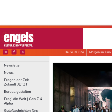
Heute im Kino
Morgen im Kino
Newsletter.
News.
Fragen der Zeit
Zukunft JETZT
Europa gestalten
Frag' die Welt | Gen Z &
Alpha
GuteNachrichten fürs