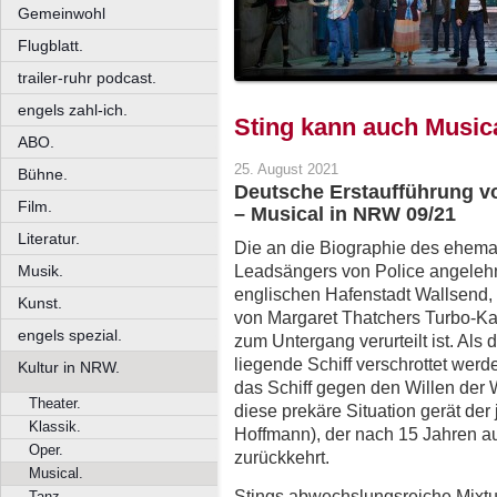
Gemeinwohl
Flugblatt.
trailer-ruhr podcast.
engels zahl-ich.
Sting kann auch Music
ABO.
25. August 2021
Bühne.
Deutsche Erstaufführung vo
Film.
– Musical in NRW 09/21
Literatur.
Die an die Biographie des ehemal
Leadsängers von Police angelehnt
Musik.
englischen Hafenstadt Wallsend, i
Kunst.
von Margaret Thatchers Turbo-Ka
engels spezial.
zum Untergang verurteilt ist. Als 
liegende Schiff verschrottet werde
Kultur in NRW.
das Schiff gegen den Willen der 
Theater.
diese prekäre Situation gerät der
Klassik.
Hoffmann), der nach 15 Jahren au
Oper.
zurückkehrt.
Musical.
Stings abwechslungsreiche Mixtu
Tanz.