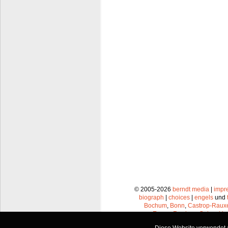
© 2005-2026
berndt media
|
impr
biograph
|
choices
|
engels
und
Bochum
,
Bonn
,
Castrop-Raux
Essen
,
Frechen
,
Gelsenkir
Leverkusen
,
Lünen
,
Mü