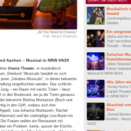
Musikalisch 
Urwald
„Dschungelbuch“
Städten
Ein vergessen
„All You Need Is Cheese“
Foto: Meyer Originals
„Baha und die 
70er“ am Köln
Theater – Musi
Zwischen Mus
Komödiensta
und Aachen – Musical in NRW 04/20
„Bikini Skandal
ölner
Urania Theater
, in musikalisch
Kölner Volksbü
Musical in NRW 08/24
ten „Sherlock“-Musicals handelt es sich
jener „Jukebox-Musicals“, in denen bekannte
Alle Jahre wi
ndlung eingeflochten werden. Das schlicht-
„Rocky Horror
 Jung – ein Raum mit sechs Türen – lässt
Capitol Theater
kt in den Boulevard, wo ja die Türen genauso
in NRW 06/22
 Leider bekommt Bettina Montazem (Buch und
Abschied von
ig in den Griff, sodass sich ihre
Diva
e Appelt, Lea-Johanna Montazem, Rachel
„Sunset Boulev
 Hammer) und die vierköpfige Live-Band mit
Krefeld – Musi
 Die Frauen wollen ein Restaurant mit
04/22
aber ein Problem: keine, ausser der Köchin,