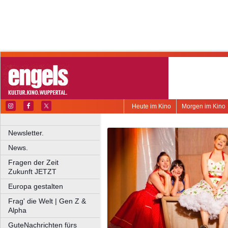
Heute im Kino
Morgen im Kino
Newsletter.
News.
Fragen der Zeit
Zukunft JETZT
Europa gestalten
Frag' die Welt | Gen Z &
Alpha
GuteNachrichten fürs