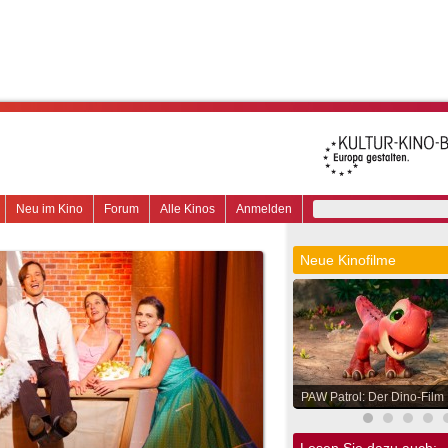
Neu im Kino
Forum
Alle Kinos
Anmelden
Neue Kinofilme
PAW Patrol: Der Dino-Film
Lesen Sie dazu auch: