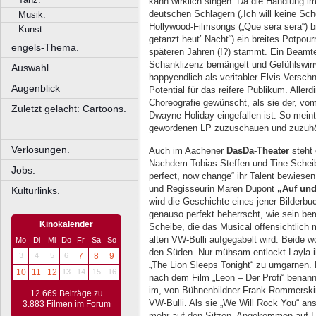
kann wirklich singen. Da die Handlung im 
deutschen Schlagern („Ich will keine Scho
Musik.
Hollywood-Filmsongs („Que sera sera“) b
Kunst.
getanzt heut’ Nacht“) ein breites Potpou
engels-Thema.
späteren Jahren (!?) stammt. Ein Beamter
Schanklizenz bemängelt und Gefühlswirrw
Auswahl.
happyendlich als veritabler Elvis-Verschn
Augenblick
Potential für das reifere Publikum. Alle
Choreografie gewünscht, als sie der, 
Zuletzt gelacht: Cartoons.
Dwayne Holiday eingefallen ist. So meint
gewordenen LP zuzuschauen und zuzuhör
––––––––––––––––––––
Verlosungen.
Auch im Aachener
DasDa-Theater
steht
Nachdem Tobias Steffen und Tine Scheibe 
Jobs.
perfect, now change“ ihr Talent bewiese
und Regisseurin Maren Dupont
„Auf un
Kulturlinks.
wird die Geschichte eines jener Bilderbu
genauso perfekt beherrscht, wie sein ber
Kinokalender
Scheibe, die das Musical offensichtlich 
alten VW-Bulli aufgegabelt wird. Beide wo
Mo
Di
Mi
Do
Fr
Sa
So
den Süden. Nur mühsam entlockt Layla i
3
4
5
6
7
8
9
„The Lion Sleeps Tonight“ zu umgarnen. 
10
11
12
13
14
15
16
nach dem Film „Leon – Der Profi“ benan
im, von Bühnenbildner Frank Rommerskirc
12.669 Beiträge zu
VW-Bulli. Als sie „We Will Rock You“ an
3.883 Filmen im Forum
mehr auf den Sitzen. Angekommen auf E