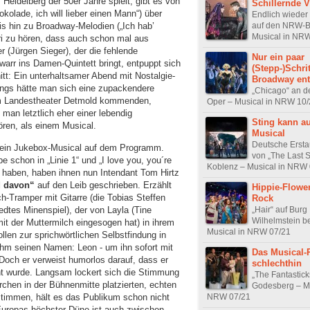
Heidelberg der 50er Jahre spielt, gibt es von
Schillernde Vi
kolade, ich will lieber einen Mann“) über
Endlich wieder
auf den NRW-
is hin zu Broadway-Melodien („Ich hab’
Musical in NR
rri zu hören, dass auch schon mal aus
 (Jürgen Sieger), der die fehlende
Nur ein paar
arr ins Damen-Quintett bringt, entpuppt sich
(Stepp-)Schri
itt: Ein unterhaltsamer Abend mit Nostalgie-
Broadway ent
rdings hätte man sich eine zupackendere
„Chicago“ an d
vom Landestheater Detmold kommenden,
Oper – Musical in NRW 10
 man letztlich eher einer lebendig
Sting kann a
en, als einem Musical.
Musical
Deutsche Ersta
 ein Jukebox-Musical auf dem Programm.
von „The Last S
schon in „Linie 1“ und „I love you, you´re
Koblenz – Musical in NRW
n haben, haben ihnen nun Intendant Tom Hirtz
d davon“
auf den Leib geschrieben. Erzählt
Hippie-Flowe
ch-Tramper mit Gitarre (die Tobias Steffen
Rock
edtes Minenspiel), der von Layla (Tine
„Hair“ auf Burg
Wilhelmstein b
mit der Muttermilch eingesogen hat) in ihrem
Musical in NRW 07/21
llen zur sprichwörtlichen Selbstfindung in
hm seinen Namen: Leon - um ihn sofort mit
Das Musical
Doch er verweist humorlos darauf, dass er
schlechthin
nt wurde. Langsam lockert sich die Stimmung
„The Fantastick
hen in der Bühnenmitte platzierten, echten
Godesberg – Mu
stimmen, hält es das Publikum schon nicht
NRW 07/21
uropas höchster Düne ist auch zwischen