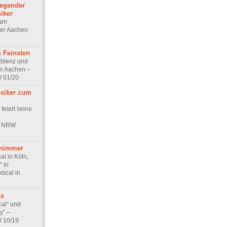
iegender
iker
 am
ter Aachen
 Feinsten
oblenz und
in Aachen –
W 01/20
siker zum
feiert seine
in NRW
 nimmer
al in Köln,
“ in
sical in
os
cal“ und
y“ –
W 10/19