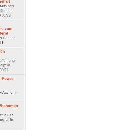
elfalt
 Musicals
Bühnen –
W 01/22
tte vom
fernt
er Bonner
/21
uch
ufführung
hip“ in
 09/21
r-Power-
ei Aachen –
-Phänomen
s“ in Bad
sical in