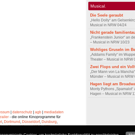
Musical.
Die Seele geraubt
„Hello Dolly“ am Gelsenkir
Musical in NRW 04/24
Nicht gerade familienta
„Frankenstein Junior“ an d
– Musical in NRW 10/23
Wohliges Gruseln im B
„Addams Family“ im Wupper
Theater – Musical in NRW 
Zwei Flops und ein Vollt
„Der Mann von La Mancha“
Münster – Musical in NRW 
Hagen liegt am Broadw
Monty Pythons „Spamalot“ 
Hagen – Musical in NRW 1
essum
|
datenschutz
|
agb
|
mediadaten
trailer
- die online Kinoprogramme für
el
,
Dortmund
,
Düsseldorf
,
Duisburg
,
chen
,
Hagen
,
Herne
,
Hürth
,
Köln
,
lheim
,
Neuss
,
Oberhausen
,