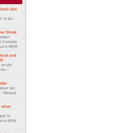
durch den
 in div.
er Streik
wilden
er Comedia
cal in NRW
ical und
dl
“ an der
hne –
eder
 Show“ am
 – Musical
 einer
ard“ in
cal in NRW