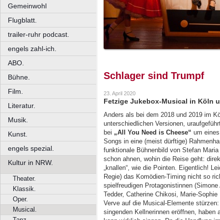
Gemeinwohl
Flugblatt.
trailer-ruhr podcast.
engels zahl-ich.
ABO.
Schlager sind Trumpf
Bühne.
Film.
23. April 2020
Fetzige Jukebox-Musical in Köln 
Literatur.
Anders als bei dem 2018 und 2019 im K
Musik.
unterschiedlichen Versionen, uraufgeführ
bei
„All You Need is Cheese“
um eines 
Kunst.
Songs in eine (meist dürftige) Rahmenha
engels spezial.
funktionale Bühnenbild von Stefan Maria
schon ahnen, wohin die Reise geht: dire
Kultur in NRW.
„knallen“, wie die Pointen. Eigentlich!
Regie) das Komödien-Timing nicht so richt
Theater.
spielfreudigen Protagonistinnen (Simon
Klassik.
Tedder, Catherine Chikosi, Marie-Sophie
Oper.
Verve auf die Musical-Elemente stürzen:
Musical.
singenden Kellnerinnen eröffnen, haben 
Tanz.