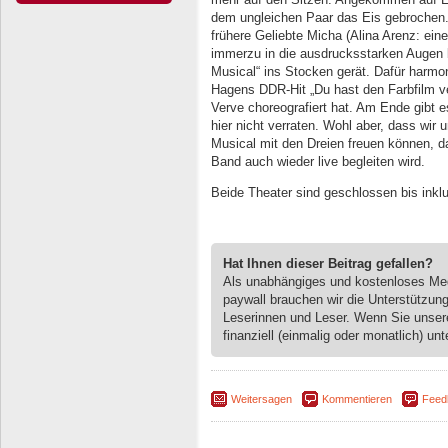
dem ungleichen Paar das Eis gebrochen. 
frühere Geliebte Micha (Alina Arenz: ei
immerzu in die ausdrucksstarken Augen 
Musical“ ins Stocken gerät. Dafür harmo
Hagens DDR-Hit „Du hast den Farbfilm v
Verve choreografiert hat. Am Ende gibt 
hier nicht verraten. Wohl aber, dass wir 
Musical mit den Dreien freuen können, da
Band auch wieder live begleiten wird.
Beide Theater sind geschlossen bis inklus
Hat Ihnen dieser Beitrag gefallen?
Als unabhängiges und kostenloses M
paywall brauchen wir die Unterstützun
Leserinnen und Leser. Wenn Sie unse
finanziell (einmalig oder monatlich) unt
Weitersagen
Kommentieren
Feed