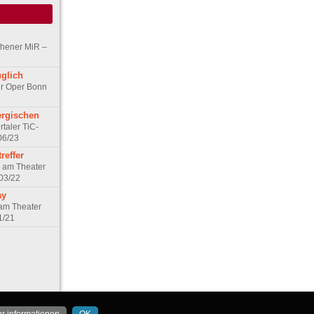
chener MiR –
uglich
er Oper Bonn
ergischen
taler TiC-
06/23
reffer
 am Theater
03/22
ay
am Theater
1/21