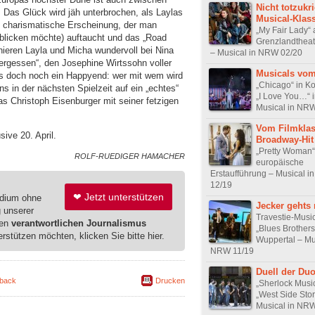
Nicht totzukr
Das Glück wird jäh unterbrochen, als Laylas
Musical-Klass
ne charismatische Erscheinung, der man
„My Fair Lady“
blicken möchte) auftaucht und das „Road
Grenzlandthea
nieren Layla und Micha wundervoll bei Nina
– Musical in NRW 02/20
ergessen“, den Josephine Wirtssohn voller
Musicals vom
es doch noch ein Happyend: wer mit wem wird
„Chicago“ in K
uns in der nächsten Spielzeit auf ein „echtes“
„I Love You…“ 
s Christoph Eisenburger mit seiner fetzigen
Musical in NR
Vom Filmklas
ive 20. April.
Broadway-Hit
„Pretty Woman“ 
ROLF-RUEDIGER HAMACHER
europäische
Erstaufführung – Musical 
12/19
❤ Jetzt unterstützen
edium ohne
Jecker gehts
g unserer
Travestie-Music
ren
verantwortlichen Journalismus
„Blues Brothers
erstützen möchten, klicken Sie bitte hier.
Wuppertal – Mu
NRW 11/19
Duell der Du
back
Drucken
„Sherlock Musi
„West Side Stor
Musical in NR