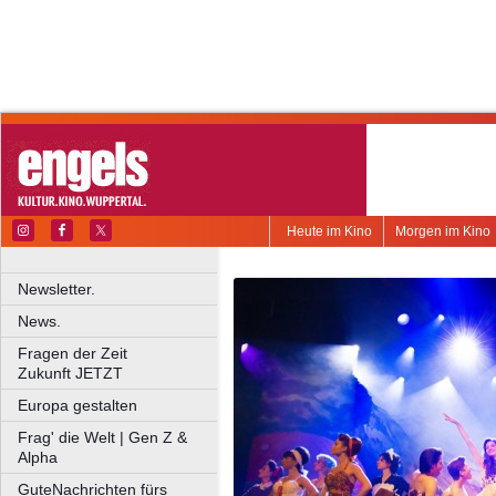
Heute im Kino
Morgen im Kino
Newsletter.
News.
Fragen der Zeit
Zukunft JETZT
Europa gestalten
Frag' die Welt | Gen Z &
Alpha
GuteNachrichten fürs