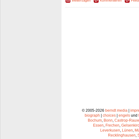
Weitersagen
Kommentieren
Feed
© 2005-2026
berndt media
|
impr
biograph
|
choices
|
engels
und
Bochum
,
Bonn
,
Castrop-Raux
Essen
,
Frechen
,
Gelsenkir
Leverkusen
,
Lünen
,
Mü
Recklinghausen
,