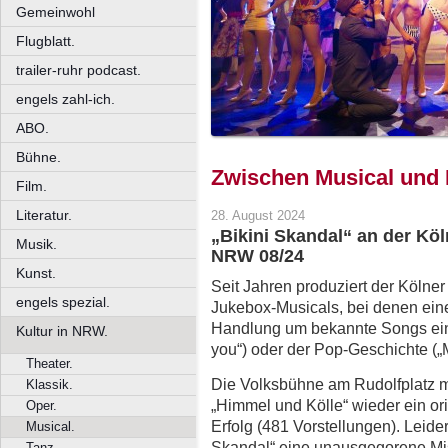
Gemeinwohl
Flugblatt.
trailer-ruhr podcast.
engels zahl-ich.
ABO.
Bühne.
Zwischen Musical und
Film.
Literatur.
28. August 2024
„Bikini Skandal“ an der Kö
Musik.
NRW 08/24
Kunst.
Seit Jahren produziert der Köln
engels spezial.
Jukebox-Musicals, bei denen ein
Handlung um bekannte Songs ein
Kultur in NRW.
you“) oder der Pop-Geschichte („
Theater.
Die Volksbühne am Rudolfplatz ma
Klassik.
„Himmel und Kölle“ wieder ein or
Oper.
Erfolg (481 Vorstellungen). Leider 
Musical.
Skandal“ eine unausgegorene M
Tanz.