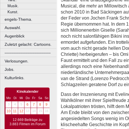
Musical, die mehr an Millowitsch
Musik.
schon 2010 in Bad Säckingen aufg
Kunst.
der Feder von Jochen Frank Schm
engels-Thema.
Regie übernommen hat. In dem 1
Auswahl.
sich Millionenerbin Giselle (Sara
noch nicht salonfähigen Bikini in
Augenblick
ermordet aufgefunden. Ein trotte
Zuletzt gelacht: Cartoons.
vom auch nicht gerade hellen Dor
––––––––––––––––––––
Chriette) herbeigerufen – bis Omi
Faust ermittelt und den Fall zu 
Verlosungen.
allerdings noch eine Nebenhandl
Jobs.
niederländische Unternehmerpaar
Kulturlinks.
van de Strand (Lorenzo Pedrocchi
Schlagzeilen geratene Dorf zu e
Kinokalender
Dass der Inszenierung mit Evelin
Mo
Di
Mi
Do
Fr
Sa
So
Wahlkölner mit ihrer Spielfreude 
3
4
5
6
7
8
9
Lokalpatrioten trösten, hilft dem 
10
11
12
13
14
15
16
Am Ende bleibt von den zwischen
angesiedelten Songs wenig im O
12.669 Beiträge zu
klischeehafte Geschichte im Kopf
3.883 Filmen im Forum