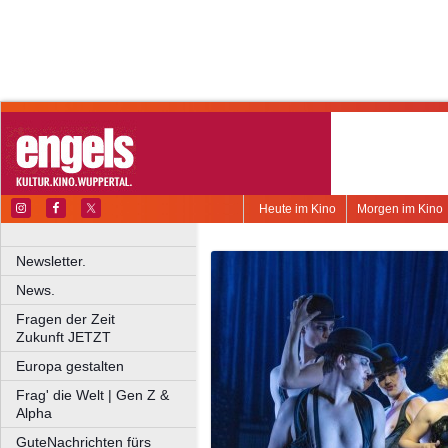
Heute im Kino
Morgen im Kino
Newsletter.
News.
Fragen der Zeit
Zukunft JETZT
Europa gestalten
Frag' die Welt | Gen Z &
Alpha
GuteNachrichten fürs