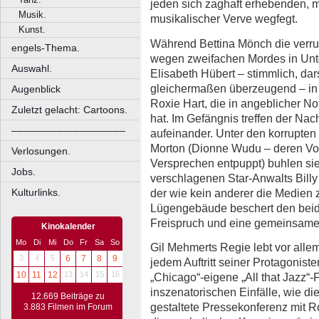
jeden sich zaghaft erhebenden, m
Musik.
musikalischer Verve wegfegt.
Kunst.
Während Bettina Mönch die verruc
engels-Thema.
wegen zweifachen Mordes in Unter
Auswahl.
Elisabeth Hübert – stimmlich, dar
gleichermaßen überzeugend – in 
Augenblick
Roxie Hart, die in angeblicher N
Zuletzt gelacht: Cartoons.
hat. Im Gefängnis treffen der Nac
––––––––––––––––––––
aufeinander. Unter den korrupten
Morton (Dionne Wudu – deren Vor
Verlosungen.
Versprechen entpuppt) buhlen sie
Jobs.
verschlagenen Star-Anwalts Billy 
der wie kein anderer die Medien 
Kulturlinks.
Lügengebäude beschert den beide
Freispruch und eine gemeinsame
Kinokalender
Mo
Di
Mi
Do
Fr
Sa
So
Gil Mehmerts Regie lebt vor alle
3
4
5
6
7
8
9
jedem Auftritt seiner Protagonis
10
11
12
13
14
15
16
„Chicago“-eigene „All that Jazz“-
inszenatorischen Einfälle, wie di
12.669 Beiträge zu
gestaltete Pressekonferenz mit R
3.883 Filmen im Forum