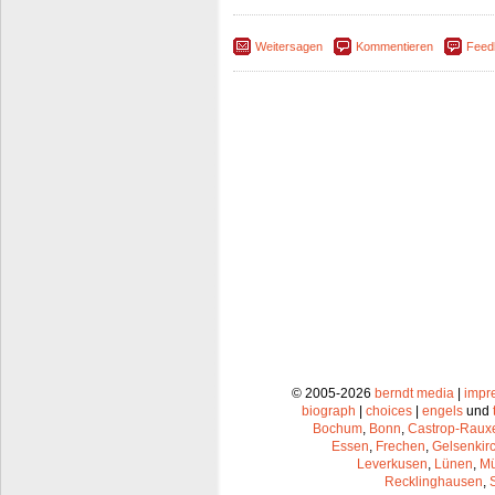
Weitersagen
Kommentieren
Feed
© 2005-2026
berndt media
|
impr
biograph
|
choices
|
engels
und
Bochum
,
Bonn
,
Castrop-Raux
Essen
,
Frechen
,
Gelsenkir
Leverkusen
,
Lünen
,
Mü
Recklinghausen
,