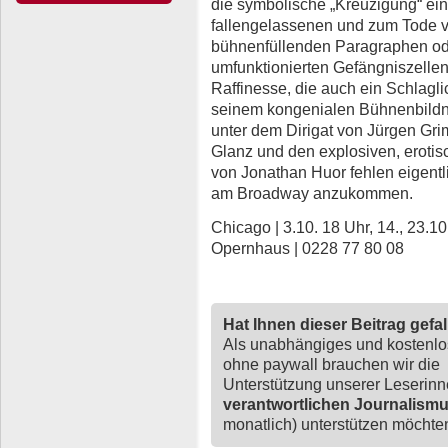
die symbolische „Kreuzigung“ ei
fallengelassenen und zum Tode ve
bühnenfüllenden Paragraphen od
umfunktionierten Gefängniszellen
Raffinesse, die auch ein Schlagl
seinem kongenialen Bühnenbildne
unter dem Dirigat von Jürgen Gri
Glanz und den explosiven, eroti
von Jonathan Huor fehlen eigentli
am Broadway anzukommen.
Chicago | 3.10. 18 Uhr, 14., 23.10
Opernhaus | 0228 77 80 08
Hat Ihnen dieser Beitrag gefa
Als unabhängiges und kostenl
ohne paywall brauchen wir die
Unterstützung unserer Leserin
verantwortlichen Journalism
monatlich) unterstützen möchten,