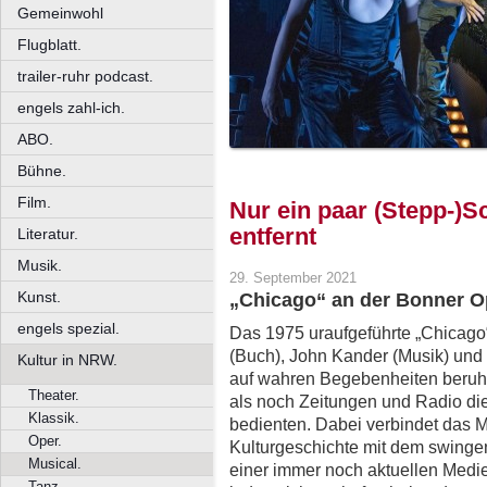
Gemeinwohl
Flugblatt.
trailer-ruhr podcast.
engels zahl-ich.
ABO.
Bühne.
Film.
Nur ein paar (Stepp-)
entfernt
Literatur.
Musik.
29. September 2021
Kunst.
„Chicago“ an der Bonner O
engels spezial.
Das 1975 uraufgeführte „Chicag
(Buch), John Kander (Musik) und 
Kultur in NRW.
auf wahren Begebenheiten beruh
Theater.
als noch Zeitungen und Radio di
Klassik.
bedienten. Dabei verbindet das M
Oper.
Kulturgeschichte mit dem swinge
Musical.
einer immer noch aktuellen Medi
Tanz.