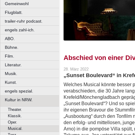
Gemeinwohl
Flugblatt.
trailer-ruhr podcast.
engels zahl-ich.
ABO.
Bühne.
Film.
Abschied von einer Di
Literatur.
28. März 2022
Musik.
„Sunset Boulevard“ in Kref
Kunst.
Welches Musical könnte besser p
verabschieden, die 30 Jahre lang
engels spezial.
Krefeld/Mönchengladbach gepräg
Kultur in NRW.
„Sunset Boulevard“? Und so spiel
ihr eigenen Bravour die Stummfi
Theater.
„Ausbootung“ durch den Tonfilm ni
Klassik.
den erfolg- und mittellosen, jung
Oper.
Arno) in die pompöse Villa spült, 
Musical.
Tanz.