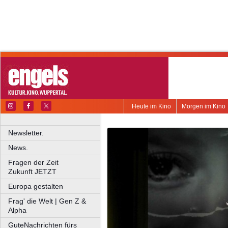
Heute im Kino
Morgen im Kino
Newsletter.
News.
Fragen der Zeit
Zukunft JETZT
Europa gestalten
Frag' die Welt | Gen Z &
Alpha
GuteNachrichten fürs