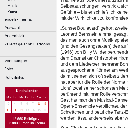
Träume aus. Joe unterstützt aus f
Selbsttäuschungen, verstrickt sic
Musik.
Gefühle – bis er schließlich kein
Kunst.
mit der Wirklichkeit zu konfrontie
engels-Thema.
Auswahl.
„Sunset Boulevard“ gehört zweifel
Leonard Bernstein einmal gesagt h
Augenblick
das man auch ohne Musik spiele
Zuletzt gelacht: Cartoons.
(und den Gesangstexten) des auf
(1946) von Billy Wilder beruhend
––––––––––––––––––––
dem Dramatiker Christopher Hamp
Verlosungen.
und dem Liedtexter mehrerer Bon
Jobs.
ausgesprochene Könner am Werk
da mit seinen sich oft selbst ziti
Kulturlinks.
hat aber für die Rolle der Norma 
Licht" zwei seiner schönsten Me
Kinokalender
berührend mit ihrer Rolle verschme
Mo
Di
Mi
Do
Fr
Sa
So
Gast hat man den Musical-Darstel
3
4
5
6
7
8
9
Opern-Ensemble verpflichtet, der
10
11
12
13
14
15
16
Schwächen und betuliche Tanz-Ei
werden lässt, andererseits aber 
12.669 Beiträge zu
3.883 Filmen im Forum
Zum Glück bringt der internation