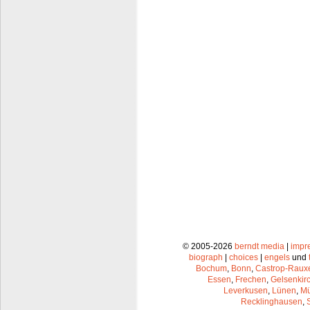
© 2005-2026
berndt media
|
impr
biograph
|
choices
|
engels
und
Bochum
,
Bonn
,
Castrop-Raux
Essen
,
Frechen
,
Gelsenkir
Leverkusen
,
Lünen
,
Mü
Recklinghausen
,