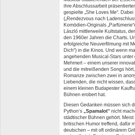
ihre Abschlussarbeit präsentiert
gespielte „She Loves Me“. Dabei 
(„Rendezvous nach Ladenschluss“
Komödien-Originals „Parfümerie“
László mittlerweile Kultstatus, de
den 1960er Jahren die Charts. U
erfolgreiche Neuverfilmung mit 
Dich“) in die Kinos. Und wenn ma
angehenden Musical-Stars unter d
Mehmert – einem unserer innovat
und die mitreißenden Songs hört,
Romanze zwischen zwei in anon
Liebenden, die nicht wissen, dass 
einem kleinen Budapester Kaufhau
Bühnen erobert hat.
Diesen Gedanken müssen sich d
Python‘s
„Spamalot“
nicht mach
städtischer Bühnen gehört. Meist
britischen Humor treffend, dafür
deutschen – mit oft ordinärem Griff