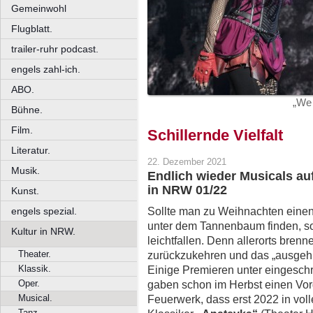
Gemeinwohl
Flugblatt.
trailer-ruhr podcast.
engels zahl-ich.
ABO.
„We 
Bühne.
Film.
Schillernde Vielfalt
Literatur.
22. Dezember 2021
Musik.
Endlich wieder Musicals a
in NRW 01/22
Kunst.
Sollte man zu Weihnachten einen
engels spezial.
unter dem Tannenbaum finden, so
Kultur in NRW.
leichtfallen. Denn allerorts brenn
Theater.
zurückzukehren und das „ausgehu
Klassik.
Einige Premieren unter eingesc
Oper.
gaben schon im Herbst einen Vo
Musical.
Feuerwerk, dass erst 2022 in voll
Tanz.