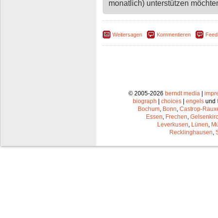
monatlich) unterstützen möchten,
Weitersagen
Kommentieren
Feed
© 2005-2026
berndt media
|
impr
biograph
|
choices
|
engels
und
Bochum
,
Bonn
,
Castrop-Raux
Essen
,
Frechen
,
Gelsenkir
Leverkusen
,
Lünen
,
Mü
Recklinghausen
,