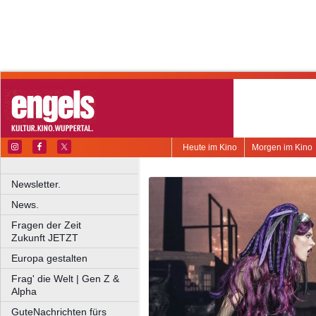
Heute im Kino
Morgen im Kino
Newsletter.
News.
Fragen der Zeit
Zukunft JETZT
Europa gestalten
Frag' die Welt | Gen Z &
Alpha
GuteNachrichten fürs