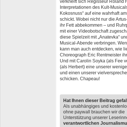
verkneift sich Regisseur Roland H
Interpretationen des Kult-Musicals 
Kokosnuss“ auf eine wahrhaft amü
schickt. Wobei nicht nur die Art
ihr Fett abbekommen – und Ruhrpo
mit einer Videobotschaft zugesch
diese Spielzeit mit „Anatevka“ u
Musical-Abende verbringen. Wenn
kann man auch entdecken, wie lie
Choreograph Eric Rentmeister ih
Und mit Carolin Soyka (als Fee 
(als Herbert) eine unserer wenig
und einen unserer vielversprec
schicken. Chapeau!
Hat Ihnen dieser Beitrag gefa
Als unabhängiges und kostenl
ohne paywall brauchen wir die
Unterstützung unserer Leserin
verantwortlichen Journalism