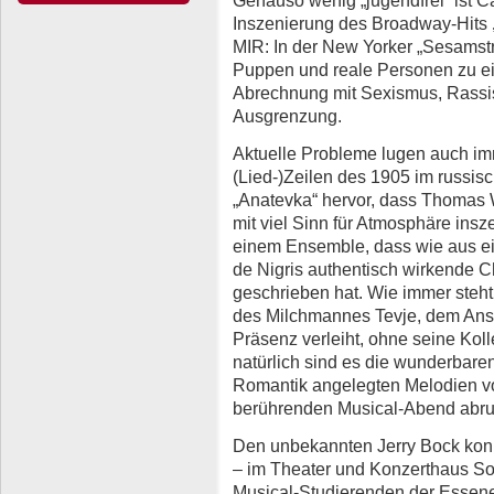
Inszenierung des Broadway-Hits
MIR: In der New Yorker „Sesamstr
Puppen und reale Personen zu ein
Abrechnung mit Sexismus, Rassi
Ausgrenzung.
Aktuelle Probleme lugen auch i
(Lied-)Zeilen des 1905 im russis
„Anatevka“ hervor, dass Thomas
mit viel Sinn für Atmosphäre insz
einem Ensemble, dass wie aus e
de Nigris authentisch wirkende 
geschrieben hat. Wie immer steht 
des Milchmannes Tevje, dem Ans
Präsenz verleiht, ohne seine Kol
natürlich sind es die wunderbare
Romantik angelegten Melodien vo
berührenden Musical-Abend abr
Den unbekannten Jerry Bock konn
– im Theater und Konzerthaus So
Musical-Studierenden der Essene