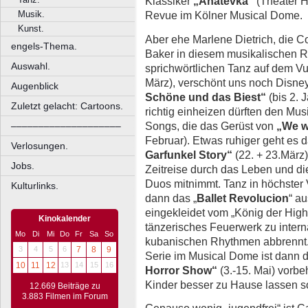
Klassiker
„Anatevka“
(Theater H
Musik.
Revue im Kölner Musical Dome.
Kunst.
Aber ehe Marlene Dietrich, die 
engels-Thema.
Baker in diesem musikalischen R
Auswahl.
sprichwörtlichen Tanz auf dem Vu
März), verschönt uns noch Disn
Augenblick
Schöne und das Biest“
(bis 2. 
Zuletzt gelacht: Cartoons.
richtig einheizen dürften den Mus
Songs, die das Gerüst von
„We w
––––––––––––––––––––
Februar). Etwas ruhiger geht es 
Verlosungen.
Garfunkel Story“
(22. + 23.März)
Jobs.
Zeitreise durch das Leben und di
Duos mitnimmt. Tanz in höchster V
Kulturlinks.
dann das „
Ballet Revolucion
“ a
eingekleidet vom „König der High
Kinokalender
tänzerisches Feuerwerk zu interna
Mo
Di
Mi
Do
Fr
Sa
So
kubanischen Rhythmen abbrennt. 
3
4
5
6
7
8
9
Serie im Musical Dome ist dann d
10
11
12
13
14
15
16
Horror Show“
(3.-15. Mai) vorbe
Kinder besser zu Hause lassen so
12.669 Beiträge zu
3.883 Filmen im Forum
Genauso wenig „jugendfrei“ ist Ca