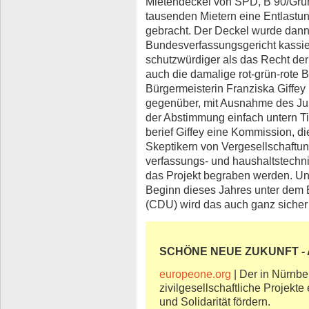
Mietendeckel von SPD, B’90/Grün
tausenden Mietern eine Entlastun
gebracht. Der Deckel wurde dan
Bundesverfassungsgericht kassiert
schutzwürdiger als das Recht de
auch die damalige rot-grün-rote B
Bürgermeisterin Franziska Giffey 
gegenüber, mit Ausnahme des Jun
der Abstimmung einfach untern Tis
berief Giffey eine Kommission, d
Skeptikern von Vergesellschaftun
verfassungs- und haushaltstech
das Projekt begraben werden. Unt
Beginn dieses Jahres unter dem 
(CDU) wird das auch ganz sicher
SCHÖNE NEUE ZUKUNFT - A
europeone.org
| Der in Nürnbe
zivilgesellschaftliche Projekt
und Solidarität fördern.