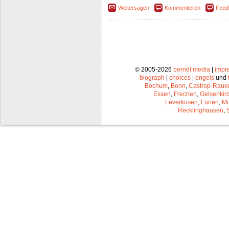
Weitersagen
Kommentieren
Feed
© 2005-2026
berndt media
|
impr
biograph
|
choices
|
engels
und
Bochum
,
Bonn
,
Castrop-Raux
Essen
,
Frechen
,
Gelsenkir
Leverkusen
,
Lünen
,
Mü
Recklinghausen
,