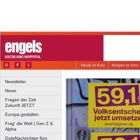
Heute im Kino
Morgen im Kino
Newsletter.
News.
Fragen der Zeit
Zukunft JETZT
Europa gestalten
Frag' die Welt | Gen Z &
Alpha
GuteNachrichten fürs