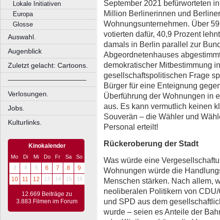
September 2021 befürworteten in
Lokale Initiativen
Million Berlinerinnen und Berline
Europa
Wohnungsunternehmen. Über 59,1
Glosse
votierten dafür, 40,9 Prozent le
Auswahl.
damals in Berlin parallel zur Bu
Augenblick
Abgeordnetenhauses abgestimmt 
demokratischer Mitbestimmung in 
Zuletzt gelacht: Cartoons.
gesellschaftspolitischen Frage s
––––––––––––––––––––
Bürger für eine Enteignung gege
Verlosungen.
Überführung der Wohnungen in ein
aus. Es kann vermutlich keinen k
Jobs.
Souverän – die Wähler und Wähler
Kulturlinks.
Personal erteilt!
Rückeroberung der Stadt
Kinokalender
Mo
Di
Mi
Do
Fr
Sa
So
Was würde eine Vergesellschaftu
3
4
5
6
7
8
9
Wohnungen würde die Handlungsfä
10
11
12
13
14
15
16
Menschen stärken. Nach allem, w
neoliberalen Politikern von CDU
12.669 Beiträge zu
und SPD aus dem gesellschaftlich
3.883 Filmen im Forum
wurde – seien es Anteile der Bah