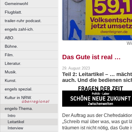
Gemeinwohl
Flugblatt.
trailer-ruhr podcast.
engels zahl-ich.
ABO.
Wi
Bühne.
Film.
Das Gute ist real …
Literatur.
29. August 2023
Musik.
Teil 2: Leitartikel – … mäc
auch. Und die bedienen sich
Kunst.
engels spezial.
Kultur in NRW.
engels-Thema.
Der Auftrag aus der Chefredaktio
Intro
„Schreib mal über was, was gut lä
Leitartikel
träumen ist nicht nötig, das Gute 
Interview