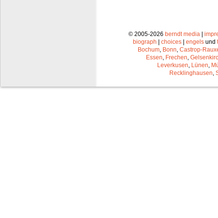
© 2005-2026
berndt media
|
impr
biograph
|
choices
|
engels
und
Bochum
,
Bonn
,
Castrop-Raux
Essen
,
Frechen
,
Gelsenkir
Leverkusen
,
Lünen
,
Mü
Recklinghausen
,