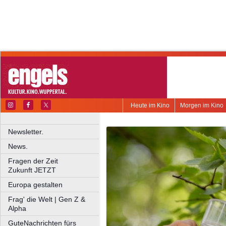
Heute im Kino
Morgen im Kino
Newsletter.
News.
Fragen der Zeit
Zukunft JETZT
Europa gestalten
Frag' die Welt | Gen Z &
Alpha
GuteNachrichten fürs