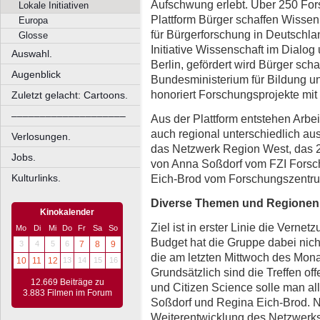
Aufschwung erlebt. Über 250 Fors
Lokale Initiativen
Plattform Bürger schaffen Wissen 
Europa
für Bürgerforschung in Deutschlan
Glosse
Initiative Wissenschaft im Dialo
Auswahl.
Berlin, gefördert wird Bürger sc
Augenblick
Bundesministerium für Bildung un
honoriert Forschungsprojekte mit
Zuletzt gelacht: Cartoons.
––––––––––––––––––––
Aus der Plattform entstehen Arbe
auch regional unterschiedlich aus
Verlosungen.
das Netzwerk Region West, das 2
Jobs.
von Anna Soßdorf vom FZI Forsc
Eich-Brod vom Forschungszentrum 
Kulturlinks.
Diverse Themen und Regionen
Kinokalender
Ziel ist in erster Linie die Verne
Mo
Di
Mi
Do
Fr
Sa
So
Budget hat die Gruppe dabei nich
3
4
5
6
7
8
9
die am letzten Mittwoch des Monats
10
11
12
13
14
15
16
Grundsätzlich sind die Treffen off
12.669 Beiträge zu
und Citizen Science solle man al
3.883 Filmen im Forum
Soßdorf und Regina Eich-Brod. 
Weiterentwicklung des Netzwerks 