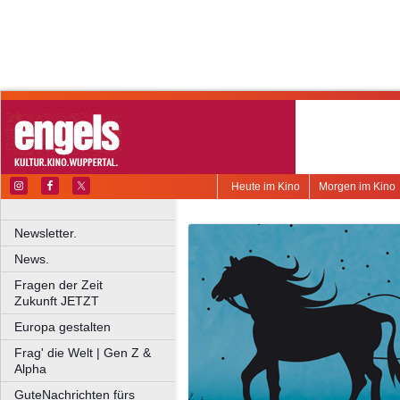
Heute im Kino
Morgen im Kino
Newsletter.
News.
Fragen der Zeit
Zukunft JETZT
Europa gestalten
Frag' die Welt | Gen Z &
Alpha
GuteNachrichten fürs