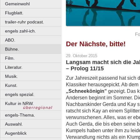
Gemeinwohl
Flugblatt.
trailer-ruhr podcast.
engels zahl-ich.
Fo
ABO.
Der Nächste, bitte!
Bühne.
29. Oktober 2015
Film.
Langsam macht sich die Ja
Literatur.
– Prolog 11/15
Musik.
Zur Jahreszeit passend hat sich 
Klassiker herausgepickt. Ab dem 7
Kunst.
„Schneekönigin“
gezeigt. Das k
engels spezial.
Andersen beginnt im Sommer. Die 
Kultur in NRW.
Nachbarskinder Gerda und Kay sp
ratscht sich Kay an einem Splitte
engels-Thema.
verwunschenen. Alles, was er eben
Auch Gerda, die bis eben seine 
Auswahl.
Kumpels haben unter ihm zu leide
Augenblick
Verwandlung nichts als ein Klumpe