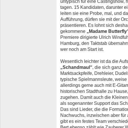
untypisch für eine Castingshow, 
tagen. 15 Kandidaten, darunter ei
leiten sie eine Probe, mal, und das
Aufführung, dürfen sie mit der Or
präsentieren. Es lohnt sich deshal
gekommene
„Madame Butterfly
Premiere dirigierte Ulrich Windf
Hamburg, den Taktstab übernahm
wer noch am Start ist.
Wesentlich leichter ist da die Au
„Schandmaul“
, die sich ganz de
Marktsackpfeife, Drehleier, Dude
typische Spielmannsleute, weise
allerdings gerne auch mit E-Gitarr
historischen Stadthalle zu Hause, 
zugehen. Damit auch die Kleinen
als sogenannter Support das Sch
Das sind Lieder, die die Formatio
Nachwuchs, inzwischen aber für a
gibt es ein festes Team verschie
Bert ebenso zählt wie Zauberer W