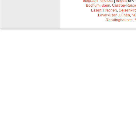
biograph
|
choices
|
engels
und
Bochum
,
Bonn
,
Castrop-Raux
Essen
,
Frechen
,
Gelsenkir
Leverkusen
,
Lünen
,
Mü
Recklinghausen
,