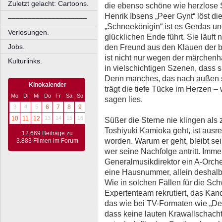
Zuletzt gelacht: Cartoons.
die ebenso schöne wie herzlose 
Henrik Ibsens „Peer Gynt“ löst die
––––––––––––––––––––
„Schneekönigin“ ist es Gerdas une
Verlosungen.
glücklichen Ende führt. Sie läuft
Jobs.
den Freund aus den Klauen der b
ist nicht nur wegen der märchen
Kulturlinks.
in vielschichtigen Szenen, dass s
Denn manches, das nach außen sp
Kinokalender
trägt die tiefe Tücke im Herzen – 
Mo
Di
Mi
Do
Fr
Sa
So
sagen lies.
3
4
5
6
7
8
9
10
11
12
13
14
15
16
Süßer die Sterne nie klingen als
Toshiyuki Kamioka geht, ist ausr
12.669 Beiträge zu
worden. Warum er geht, bleibt se
3.883 Filmen im Forum
wer seine Nachfolge antritt. Imme
Generalmusikdirektor ein A-Orches
eine Hausnummer, allein deshalb
Wie in solchen Fällen für die Sch
Expertenteam rekrutiert, das Kand
das wie bei TV-Formaten wie „De
dass keine lauten Krawallschachte