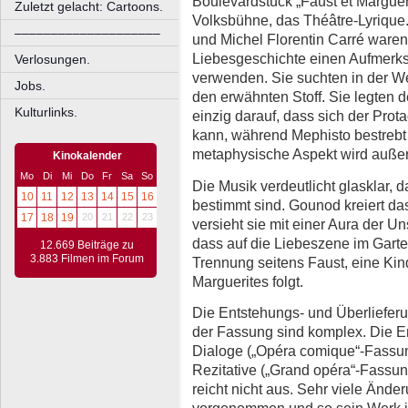
Boulevardstück „Faust et Margueri
Zuletzt gelacht: Cartoons.
Volksbühne, das Théâtre-Lyrique. 
––––––––––––––––––––
und Michel Florentin Carré waren 
Liebesgeschichte einen Aufmerk
Verlosungen.
verwenden. Sie suchten in der Wel
Jobs.
den erwähnten Stoff. Sie legten 
Kulturlinks.
einzig darauf, dass sich der Prota
kann, während Mephisto bestrebt i
metaphysische Aspekt wird außer
Kinokalender
Mo
Di
Mi
Do
Fr
Sa
So
Die Musik verdeutlicht glasklar, 
10
11
12
13
14
15
16
bestimmt sind. Gounod kreiert das
17
18
19
20
21
22
23
versieht sie mit einer Aura der Un
dass auf die Liebeszene im Garte
12.669 Beiträge zu
3.883 Filmen im Forum
Trennung seitens Faust, eine Kin
Marguerites folgt.
Die Entstehungs- und Überliefer
der Fassung sind komplex. Die 
Dialoge („Opéra comique“-Fassun
Rezitative („Grand opéra“-Fassun
reicht nicht aus. Sehr viele Ände
vorgenommen und so sein Werk i