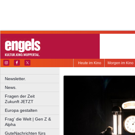
Heute im Kino
Morgen im Kino
Newsletter.
News.
Fragen der Zeit
Zukunft JETZT
Europa gestalten
Frag' die Welt | Gen Z &
Alpha
GuteNachrichten fürs