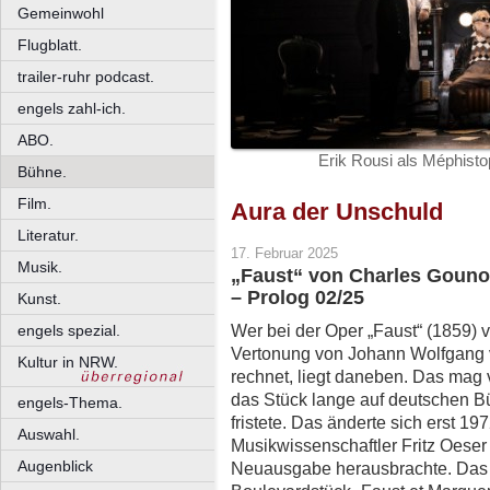
Gemeinwohl
Flugblatt.
trailer-ruhr podcast.
engels zahl-ich.
ABO.
Erik Rousi als Méphisto
Bühne.
Film.
Aura der Unschuld
Literatur.
17. Februar 2025
Musik.
„Faust“ von Charles Goun
– Prolog 02/25
Kunst.
Wer bei der Oper „Faust“ (1859) 
engels spezial.
Vertonung von Johann Wolfgang 
Kultur in NRW.
rechnet, liegt daneben. Das mag v
das Stück lange auf deutschen Bü
engels-Thema.
fristete. Das änderte sich erst 19
Auswahl.
Musikwissenschaftler Fritz Oeser 
Augenblick
Neuausgabe herausbrachte. Das 