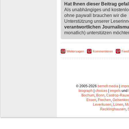
Hat Ihnen dieser Beitrag gefa
Als unabhängiges und kostenl
ohne paywall brauchen wir die
Unterstützung unserer Leserin
verantwortlichen Journalism
monatlich) unterstützen möchten,
Weitersagen
Kommentieren
Feed
© 2005-2026
berndt media
|
impr
biograph
|
choices
|
engels
und
Bochum
,
Bonn
,
Castrop-Raux
Essen
,
Frechen
,
Gelsenkir
Leverkusen
,
Lünen
,
Mü
Recklinghausen
,