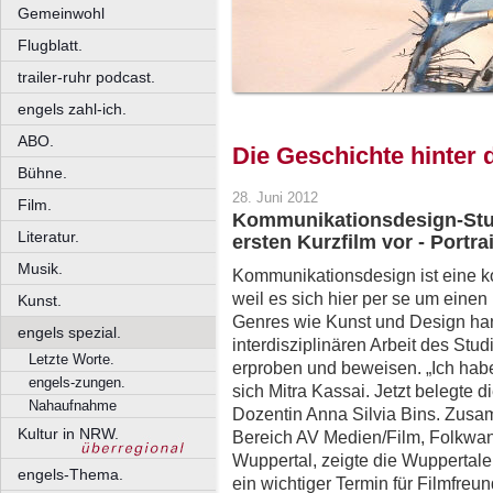
Gemeinwohl
Flugblatt.
trailer-ruhr podcast.
engels zahl-ich.
ABO.
Die Geschichte hinter 
Bühne.
28. Juni 2012
Film.
Kommunikationsdesign-Stude
Literatur.
ersten Kurzfilm vor - Portrai
Musik.
Kommunikationsdesign ist eine ko
weil es sich hier per se um ein
Kunst.
Genres wie Kunst und Design ha
engels spezial.
interdisziplinären Arbeit des Studi
Letzte Worte.
erproben und beweisen. „Ich habe
engels-zungen.
sich Mitra Kassai. Jetzt belegte d
Nahaufnahme
Dozentin Anna Silvia Bins. Zus
Kultur in NRW.
Bereich AV Medien/Film, Folkwan
Wuppertal, zeigte die Wuppertaler
engels-Thema.
ein wichtiger Termin für Filmfreu