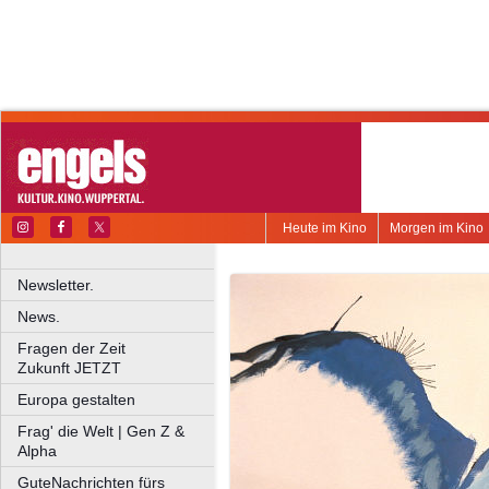
Heute im Kino
Morgen im Kino
Newsletter.
News.
Fragen der Zeit
Zukunft JETZT
Europa gestalten
Frag' die Welt | Gen Z &
Alpha
GuteNachrichten fürs