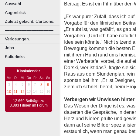
Beitrag. Es ist ein Film über den
Auswahl.
Augenblick
„Es war purer Zufall, dass ich auf
Zuletzt gelacht: Cartoons.
Vorgabe für den filmischen Beitr
„Erlaubt ist, was gefällt“, es gab
––––––––––––––––––––
Vorgaben. „Und ich habe natürlich
Verlosungen.
Idee sein könnte.“ Nicht sitzend 
Jobs.
Bewegung kommen die besten Ei
mit ihrem Hund rund ums heimisc
Kulturlinks.
einer Werbetafel vorbei, die auf 
Darski, wer ist das?, fragte sie sic
Kinokalender
Raus aus dem Stundenplan, rein i
Mo
Di
Mi
Do
Fr
Sa
So
spontan bei ihm. „Er ist Designer
3
4
5
6
7
8
9
ziemlich schnell bereit, beim Pro
10
11
12
13
14
15
16
Verbergen wir Unwissen hinte
12.669 Beiträge zu
Das Wesen der Dinge ist es, was 
3.883 Filmen im Forum
dauerten die Gespräche, in denen
Herz und Nieren prüfte und gewis
dann auf seine Bilder spezialisier
erstaunlich, wenn man genau betr