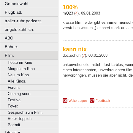
Gemeinwohl
100%
Flugblatt.
mQ23 (
4
), 09.01.2003
trailer-ruhr podcast.
klasse film. leider gibt es immer mensch
verstehen wissen ;) erinnert stark an alt
engels zahl-ich.
ABO.
Bühne.
kann nix
Film.
doc.schuh (
7
), 08.01.2003
Heute im Kino
unkonvetionelle mittel - fast farblos, we
Morgen im Kino
einen interessanten, unverbrauchten film
Neu im Kino
hervorbringen. müssen sie aber nicht. der
Alle Kinos.
Forum.
Coming soon.
Festival.
Weitersagen
Feedback
Foyer.
Gespräch zum Film.
Roter Teppich.
Portrait.
Literatur.