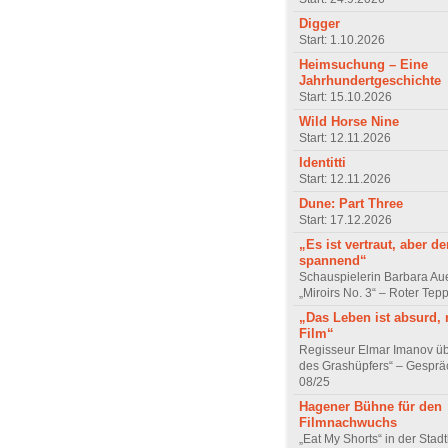
Digger
Start: 1.10.2026
Heimsuchung – Eine
Jahrhundertgeschichte
Start: 15.10.2026
Wild Horse Nine
Start: 12.11.2026
Identitti
Start: 12.11.2026
Dune: Part Three
Start: 17.12.2026
„Es ist vertraut, aber d
spannend“
Schauspielerin Barbara Au
„Miroirs No. 3“ – Roter Tep
„Das Leben ist absurd, 
Film“
Regisseur Elmar Imanov üb
des Grashüpfers“ – Gesprä
08/25
Hagener Bühne für den
Filmnachwuchs
„Eat My Shorts“ in der Stad