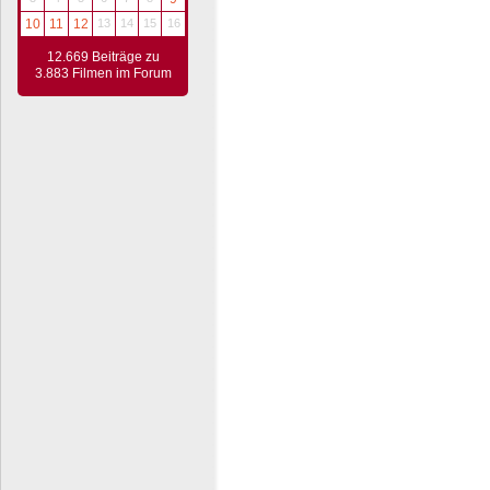
10
11
12
13
14
15
16
12.669 Beiträge zu
3.883 Filmen im Forum