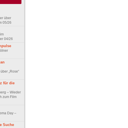
er über
m 05/26
 im
er 04/26
mpulse
ölner
 an
 über „Rose“
 für die
berg – Wieder
ch zum Film
nema Day –
ne Suche