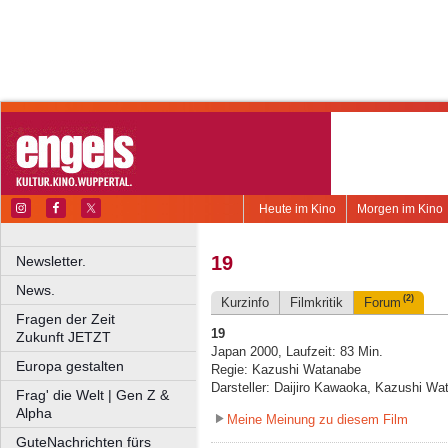
Heute im Kino
Morgen im Kino
19
Newsletter.
News.
(2)
Kurzinfo
Filmkritik
Forum
Fragen der Zeit
19
Zukunft JETZT
Japan 2000, Laufzeit: 83 Min.
Europa gestalten
Regie: Kazushi Watanabe
Darsteller: Daijiro Kawaoka, Kazushi W
Frag' die Welt | Gen Z &
Alpha
Meine Meinung zu diesem Film
GuteNachrichten fürs