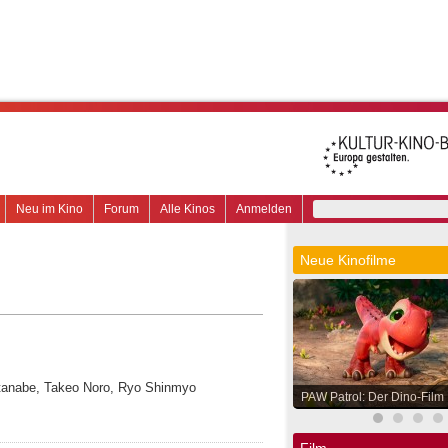
Neu im Kino
Forum
Alle Kinos
Anmelden
Neue Kinofilme
atanabe, Takeo Noro, Ryo Shinmyo
PAW Patrol: Der Dino-Film
Film.