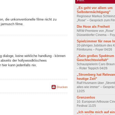
„Es geht vor allem um
Selbstermächtigung“
Regisseur Markus Schleinz
en, die unkonventionelle filme nicht zu
„Rose“ – Gespräch zum Fil
e jarmusch filme.
Die Hose als Freiheit
NRW-Premiere von „Rose“
Düsseldorfer Cinema – Foy
Spielzimmer für neue I
20-jähriges Jubiläum des K
Filmforums – Foyer 04/26
„Kein großes Spektrum
nig dialoge, keine wirkliche handlung - können
Geschlechtsvielfalt“
 abseits der hollywoodklischees
Schauspielerin Caro Braun
 hier kann jedenfalls nix.
– Roter Teppich 04/26
„Stromberg hat Relevanz
heutige Zeit“
Ralf Husmann über „Strom
alles wie immer“ – Gesprä
Drucken
12/25
Grenzenlos
10. European Arthouse Ci
Festival 11/25
„Ich wollte mich auf ei