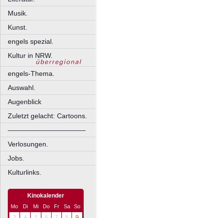
Musik.
Kunst.
engels spezial.
Kultur in NRW.
engels-Thema.
Auswahl.
Augenblick
Zuletzt gelacht: Cartoons.
––––––––––––––––––––
Verlosungen.
Jobs.
Kulturlinks.
Kinokalender
Mo
Di
Mi
Do
Fr
Sa
So
3
4
5
6
7
8
9