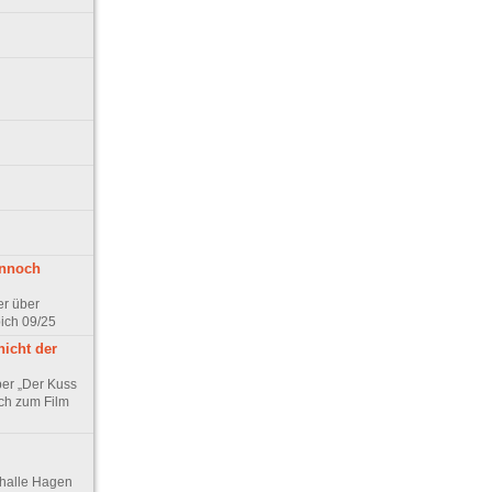
ennoch
er über
pich 09/25
nicht der
er „Der Kuss
ch zum Film
thalle Hagen