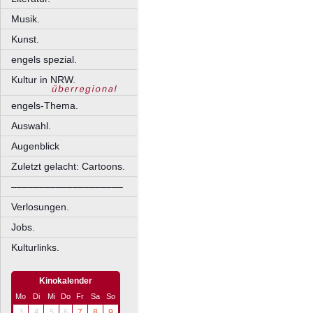
Musik.
Kunst.
engels spezial.
Kultur in NRW.
engels-Thema.
Auswahl.
Augenblick
Zuletzt gelacht: Cartoons.
––––––––––––––––––––
Verlosungen.
Jobs.
Kulturlinks.
Kinokalender
Mo
Di
Mi
Do
Fr
Sa
So
3
4
5
6
7
8
9