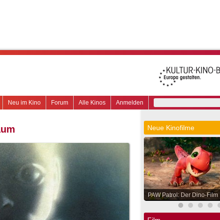
Neu im Kino
Forum
Alle Kinos
Anmelden
aum
Neue Kinofilme
PAW Patrol: Der Dino-Film
Film.