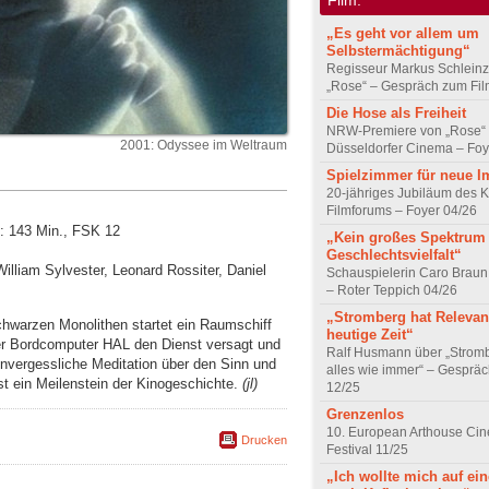
„Es geht vor allem um
Selbstermächtigung“
Regisseur Markus Schleinz
„Rose“ – Gespräch zum Fil
Die Hose als Freiheit
NRW-Premiere von „Rose“
2001: Odyssee im Weltraum
Düsseldorfer Cinema – Foy
Spielzimmer für neue I
20-jähriges Jubiläum des K
Filmforums – Foyer 04/26
t: 143 Min., FSK 12
„Kein großes Spektrum
Geschlechtsvielfalt“
William Sylvester, Leonard Rossiter, Daniel
Schauspielerin Caro Braun
– Roter Teppich 04/26
„Stromberg hat Relevanz
hwarzen Monolithen startet ein Raumschiff
heutige Zeit“
der Bordcomputer HAL den Dienst versagt und
Ralf Husmann über „Strom
unvergessliche Meditation über den Sinn und
alles wie immer“ – Gesprä
t ein Meilenstein der Kinogeschichte.
(jl)
12/25
Grenzenlos
10. European Arthouse Ci
Drucken
Festival 11/25
„Ich wollte mich auf ei