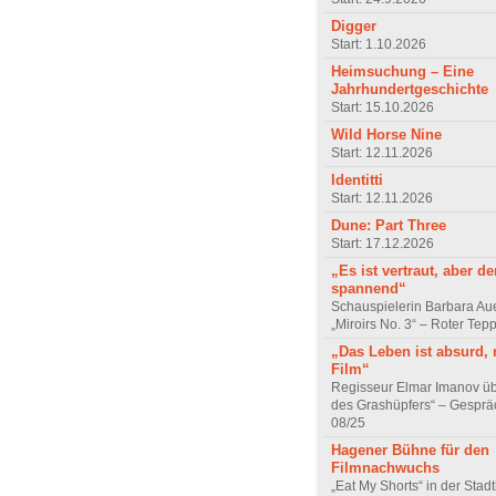
Digger
Start: 1.10.2026
Heimsuchung – Eine
Jahrhundertgeschichte
Start: 15.10.2026
Wild Horse Nine
Start: 12.11.2026
Identitti
Start: 12.11.2026
Dune: Part Three
Start: 17.12.2026
„Es ist vertraut, aber d
spannend“
Schauspielerin Barbara Au
„Miroirs No. 3“ – Roter Tep
„Das Leben ist absurd, 
Film“
Regisseur Elmar Imanov üb
des Grashüpfers“ – Gesprä
08/25
Hagener Bühne für den
Filmnachwuchs
„Eat My Shorts“ in der Stad