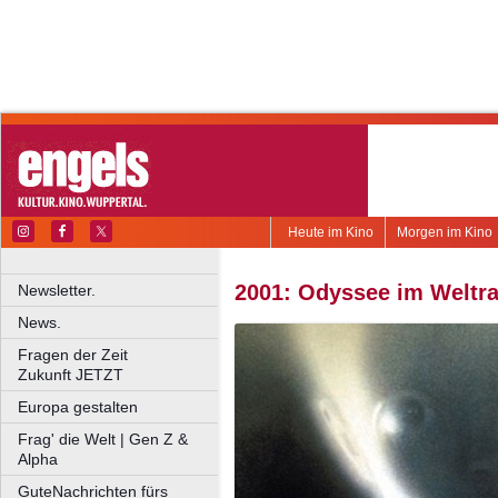
Heute im Kino
Morgen im Kino
2001: Odyssee im Weltr
Newsletter.
News.
Fragen der Zeit
Zukunft JETZT
Europa gestalten
Frag' die Welt | Gen Z &
Alpha
GuteNachrichten fürs