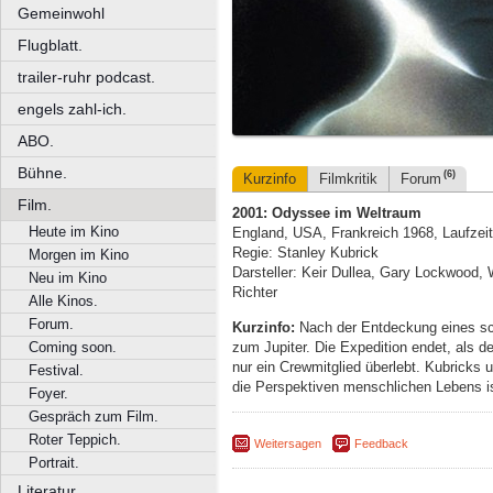
Gemeinwohl
Flugblatt.
trailer-ruhr podcast.
engels zahl-ich.
ABO.
Bühne.
(6)
Kurzinfo
Filmkritik
Forum
Film.
2001: Odyssee im Weltraum
Heute im Kino
England, USA, Frankreich 1968, Laufzei
Regie: Stanley Kubrick
Morgen im Kino
Darsteller: Keir Dullea, Gary Lockwood, 
Neu im Kino
Richter
Alle Kinos.
Forum.
Kurzinfo:
Nach der Entdeckung eines sc
zum Jupiter. Die Expedition endet, als 
Coming soon.
nur ein Crewmitglied überlebt. Kubricks 
Festival.
die Perspektiven menschlichen Lebens is
Foyer.
Gespräch zum Film.
Roter Teppich.
Weitersagen
Feedback
Portrait.
Literatur.