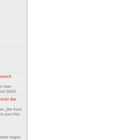
ennoch
er über
pich 09/25
nicht der
er „Der Kuss
ch zum Film
thalle Hagen