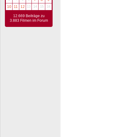
10
11
12
13
14
15
16
12.669 Beiträge zu
3.883 Filmen im Forum