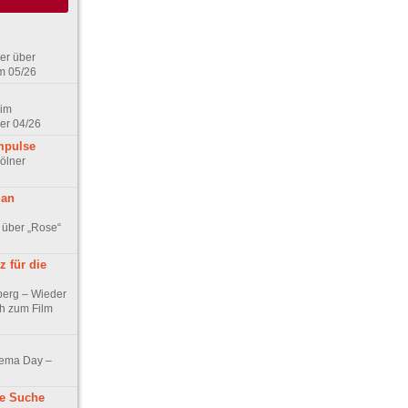
er über
m 05/26
 im
er 04/26
mpulse
ölner
 an
 über „Rose“
 für die
berg – Wieder
ch zum Film
nema Day –
ne Suche