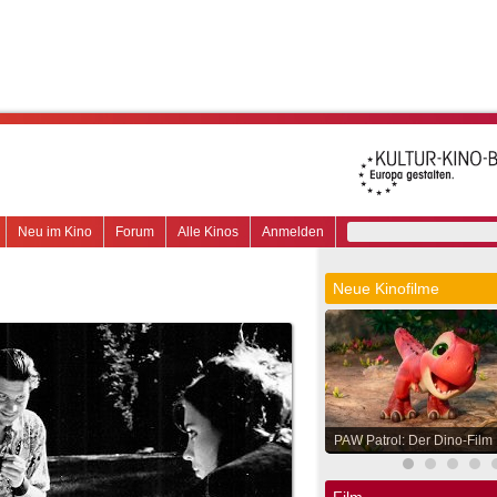
Neu im Kino
Forum
Alle Kinos
Anmelden
Neue Kinofilme
PAW Patrol: Der Dino-Film
Film.