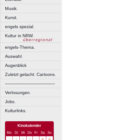
Musik.
Kunst.
engels spezial.
Kultur in NRW.
engels-Thema.
Auswahl.
Augenblick
Zuletzt gelacht: Cartoons.
––––––––––––––––––––
Verlosungen.
Jobs.
Kulturlinks.
Kinokalender
Mo
Di
Mi
Do
Fr
Sa
So
3
4
5
6
7
8
9