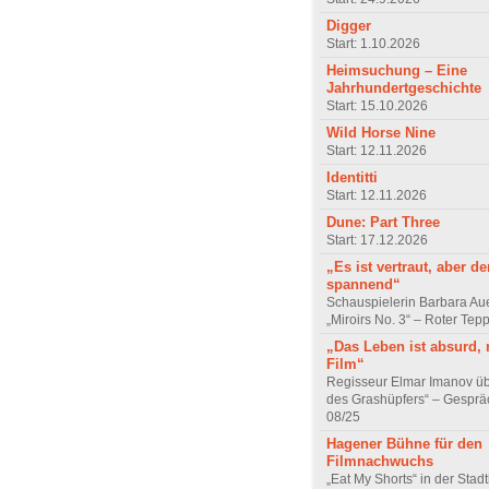
Digger
Start: 1.10.2026
Heimsuchung – Eine
Jahrhundertgeschichte
Start: 15.10.2026
Wild Horse Nine
Start: 12.11.2026
Identitti
Start: 12.11.2026
Dune: Part Three
Start: 17.12.2026
„Es ist vertraut, aber d
spannend“
Schauspielerin Barbara Au
„Miroirs No. 3“ – Roter Tep
„Das Leben ist absurd, 
Film“
Regisseur Elmar Imanov üb
des Grashüpfers“ – Gesprä
08/25
Hagener Bühne für den
Filmnachwuchs
„Eat My Shorts“ in der Stad