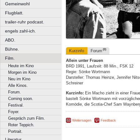
Gemeinwohl
Flugblatt.
trailer-ruhr podcast.
engels zahl-ich.
ABO.
Bühne.
(0)
Kurzinfo
Forum
Film.
Allein unter Frauen
Heute im Kino
BRD 1991, Laufzeit: 88 Min., FSK 12
Regie: Sönke Wortmann
Morgen im Kino
Darsteller: Thomas Heinze, Jennifer Nits
Neu im Kino
Schreiner
Alle Kinos.
Forum.
Kurzinfo:
Ein Macho zieht in einer Frau
bastelt Sönke Wortmann mit vorzüglichen
Coming soon.
Komödie, die Scotia-Chef Sam Waynberg 
Festival.
Foyer.
Gespräch zum Film.
Weitersagen
Feedback
Roter Teppich.
Portrait.
Literatur.