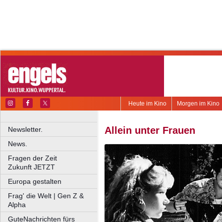
Heute im Kino
Morgen im Kino
Allein unter Frauen
Newsletter.
News.
Fragen der Zeit
Zukunft JETZT
Europa gestalten
Frag' die Welt | Gen Z &
Alpha
GuteNachrichten fürs