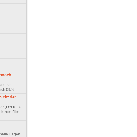
ennoch
er über
pich 09/25
nicht der
er „Der Kuss
ch zum Film
thalle Hagen