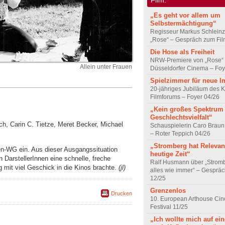
„Es geht vor allem um
Selbstermächtigung“
Regisseur Markus Schleinz
„Rose“ – Gespräch zum Fil
Die Hose als Freiheit
NRW-Premiere von „Rose“
Allein unter Frauen
Düsseldorfer Cinema – Foy
Spielzimmer für neue I
20-jähriges Jubiläum des K
Filmforums – Foyer 04/26
„Kein großes Spektrum
Geschlechtsvielfalt“
ch, Carin C. Tietze, Meret Becker, Michael
Schauspielerin Caro Braun
– Roter Teppich 04/26
„Stromberg hat Relevanz
en-WG ein. Aus dieser Ausgangssituation
heutige Zeit“
 DarstellerInnen eine schnelle, freche
Ralf Husmann über „Strom
mit viel Geschick in die Kinos brachte.
(jl)
alles wie immer“ – Gesprä
12/25
Grenzenlos
Drucken
10. European Arthouse Ci
Festival 11/25
„Ich wollte mich auf ei