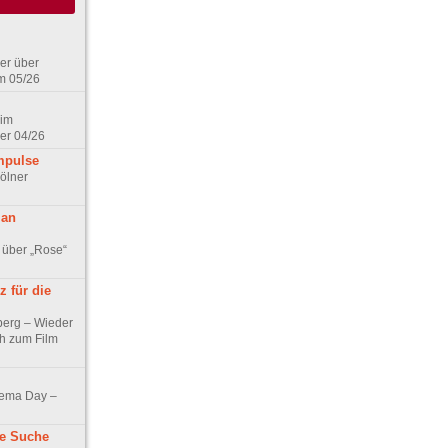
er über
m 05/26
 im
er 04/26
mpulse
ölner
 an
 über „Rose“
 für die
berg – Wieder
ch zum Film
nema Day –
ne Suche