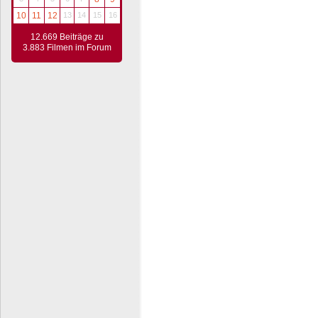
10
11
12
13
14
15
16
12.669 Beiträge zu
3.883 Filmen im Forum