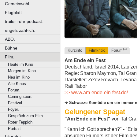
Gemeinwohl
Flugblatt.
trailer-ruhr podcast.
engels zahl-ich.
ABO.
Bühne.
(1)
Kurzinfo
Filmkritik
Forum
Film.
Am Ende ein Fest
Heute im Kino
Deutschland, Israel 2014, Laufzei
Morgen im Kino
Regie: Sharon Maymon, Tal Grani
Neu im Kino
Darsteller: Ze'ev Revach, Levana 
Alle Kinos.
Rafi Tabor
Forum.
>> www.am-ende-ein-fest.de/
Coming soon.
Schwarze Komödie um ein immer n
Festival.
Foyer.
Gelungener Spagat
Gespräch zum Film.
"Am Ende ein Fest"
von Tal Gr
Roter Teppich.
Portrait.
"Kann ich Gott sprechen?" - "Er ist
absurden Humors ist der Film des
Literatur.