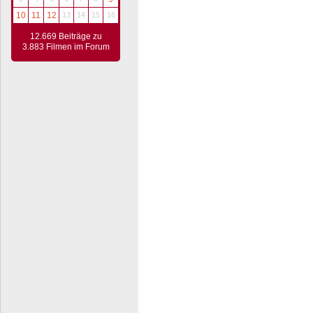
10
11
12
13
14
15
16
12.669 Beiträge zu
3.883 Filmen im Forum