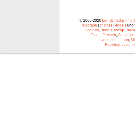
© 2005-2026
berndt media
|
impr
biograph
|
choices
|
engels
und
Bochum
,
Bonn
,
Castrop-Raux
Essen
,
Frechen
,
Gelsenkir
Leverkusen
,
Lünen
,
Mü
Recklinghausen
,