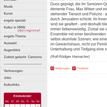
Duos geprägt, die ihr Senioren-Qui
Musik.
demente Frau, Max Witwe und ein
Kunst.
stehender Tierarzt und Polizist 
durch Jerusalem schickt. Im Inner
engels spezial.
sind sie gealtert - und deshalb bl
Kultur in NRW.
immer liebenswürdig. Zumal sie v
Ensemble mit einer berührenden W
engels-Thema.
selbst skurrilste Szenen, wie ei
Auswahl.
im Gewächshaus, nicht zur Peinl
Unterhaltung und Tiefgang eine s
Augenblick
(Rolf-Rüdiger Hamacher)
Zuletzt gelacht: Cartoons.
––––––––––––––––––––
Weitersagen
Feedback
Verlosungen.
Jobs.
Kulturlinks.
Kinokalender
Mo
Di
Mi
Do
Fr
Sa
So
3
4
5
6
7
8
9