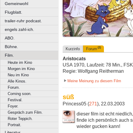
Gemeinwohl
Flugblatt.
trailer-ruhr podcast.
engels zahl-ich.
ABO.
Bühne.
(2)
Kurzinfo
Forum
Film.
Aristocats
Heute im Kino
USA 1970, Laufzeit: 78 Min., FSK
Morgen im Kino
Regie: Wolfgang Reitherman
Neu im Kino
Meine Meinung zu diesem Film
Alle Kinos.
Forum.
Coming soon.
süß
Festival.
Princess05 (
271
), 22.03.2003
Foyer.
Gespräch zum Film.
dieser film ist echt niedlich
Roter Teppich.
finde ich persönlich auch 
Portrait.
wieder gucken kann!
Literatur.