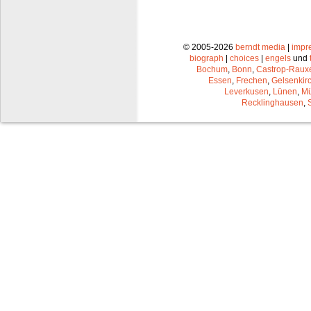
© 2005-2026
berndt media
|
impr
biograph
|
choices
|
engels
und
Bochum
,
Bonn
,
Castrop-Raux
Essen
,
Frechen
,
Gelsenkir
Leverkusen
,
Lünen
,
Mü
Recklinghausen
,