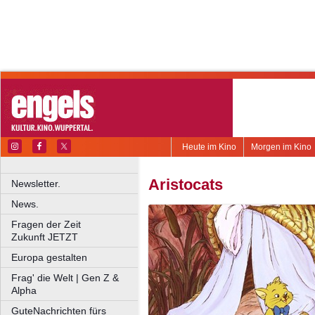
Heute im Kino
Morgen im Kino
Aristocats
Newsletter.
News.
Fragen der Zeit
Zukunft JETZT
Europa gestalten
Frag' die Welt | Gen Z &
Alpha
GuteNachrichten fürs