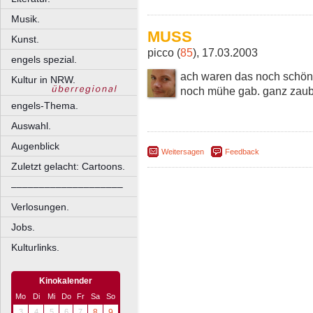
Musik.
MUSS
Kunst.
picco (
85
), 17.03.2003
engels spezial.
ach waren das noch schöne
Kultur in NRW.
noch mühe gab. ganz zaube
engels-Thema.
Auswahl.
Augenblick
Weitersagen
Feedback
Zuletzt gelacht: Cartoons.
––––––––––––––––––––
Verlosungen.
Jobs.
Kulturlinks.
Kinokalender
Mo
Di
Mi
Do
Fr
Sa
So
3
4
5
6
7
8
9