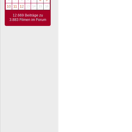
10
11
12
13
14
15
16
12.669 Beiträge zu
3.883 Filmen im Forum