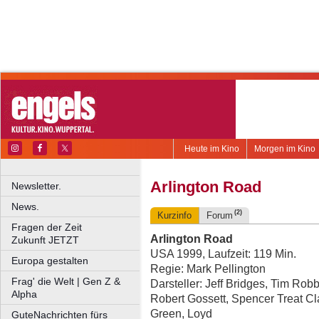
Heute im Kino
Morgen im Kino
Arlington Road
Newsletter.
News.
(2)
Kurzinfo
Forum
Fragen der Zeit
Arlington Road
Zukunft JETZT
USA 1999, Laufzeit: 119 Min.
Europa gestalten
Regie: Mark Pellington
Frag' die Welt | Gen Z &
Darsteller: Jeff Bridges, Tim Ro
Alpha
Robert Gossett, Spencer Treat C
Green, Loyd
GuteNachrichten fürs