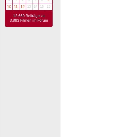
10
11
12
13
14
15
16
12.669 Beiträge zu
3.883 Filmen im Forum