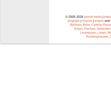
© 2005-2026
berndt media
|
impr
biograph
|
choices
|
engels
und
Bochum
,
Bonn
,
Castrop-Raux
Essen
,
Frechen
,
Gelsenkir
Leverkusen
,
Lünen
,
Mü
Recklinghausen
,