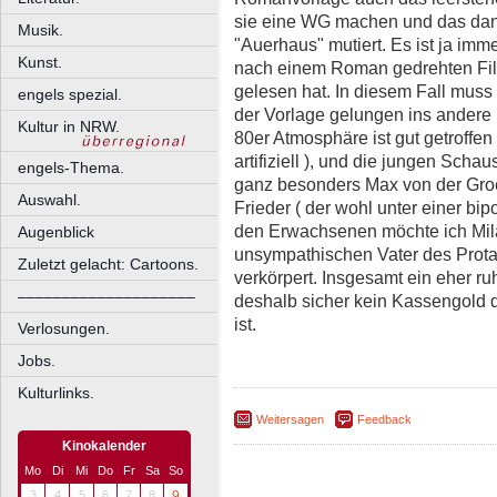
sie eine WG machen und das dan
Musik.
"Auerhaus" mutiert. Es ist ja im
Kunst.
nach einem Roman gedrehten Fil
gelesen hat. In diesem Fall muss 
engels spezial.
der Vorlage gelungen ins andere
Kultur in NRW.
80er Atmosphäre ist gut getroffen
artifiziell ), und die jungen Scha
engels-Thema.
ganz besonders Max von der Groe
Auswahl.
Frieder ( der wohl unter einer bip
den Erwachsenen möchte ich Mil
Augenblick
unsympathischen Vater des Prota
Zuletzt gelacht: Cartoons.
verkörpert. Insgesamt ein eher ru
––––––––––––––––––––
deshalb sicher kein Kassengold d
ist.
Verlosungen.
Jobs.
Kulturlinks.
Weitersagen
Feedback
Kinokalender
Mo
Di
Mi
Do
Fr
Sa
So
3
4
5
6
7
8
9