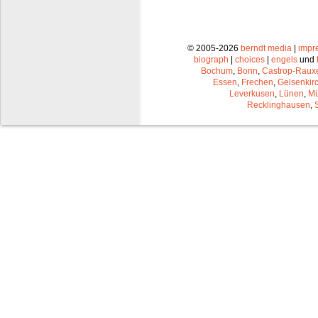
© 2005-2026
berndt media
|
impr
biograph
|
choices
|
engels
und
Bochum
,
Bonn
,
Castrop-Raux
Essen
,
Frechen
,
Gelsenkir
Leverkusen
,
Lünen
,
Mü
Recklinghausen
,