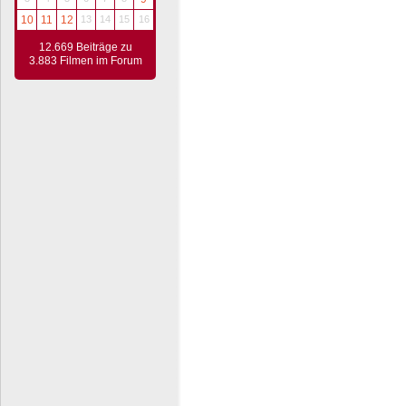
10
11
12
13
14
15
16
12.669 Beiträge zu
3.883 Filmen im Forum