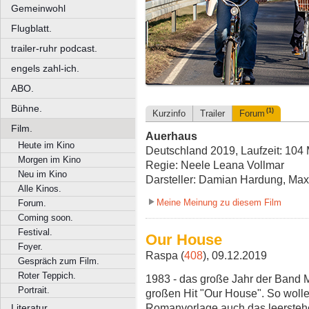
Gemeinwohl
Flugblatt.
trailer-ruhr podcast.
engels zahl-ich.
ABO.
Bühne.
(1)
Kurzinfo
Trailer
Forum
Film.
Auerhaus
Heute im Kino
Deutschland 2019, Laufzeit: 104 
Morgen im Kino
Regie: Neele Leana Vollmar
Neu im Kino
Darsteller: Damian Hardung, Ma
Alle Kinos.
Meine Meinung zu diesem Film
Forum.
Coming soon.
Festival.
Our House
Foyer.
Raspa (
408
), 09.12.2019
Gespräch zum Film.
Roter Teppich.
1983 - das große Jahr der Band 
Portrait.
großen Hit "Our House". So woll
Romanvorlage auch das leerste
Literatur.