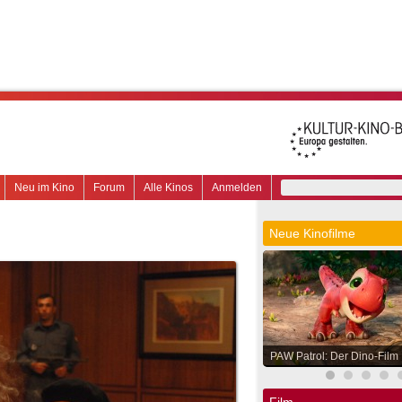
Neu im Kino
Forum
Alle Kinos
Anmelden
Neue Kinofilme
PAW Patrol: Der Dino-Film
Film.