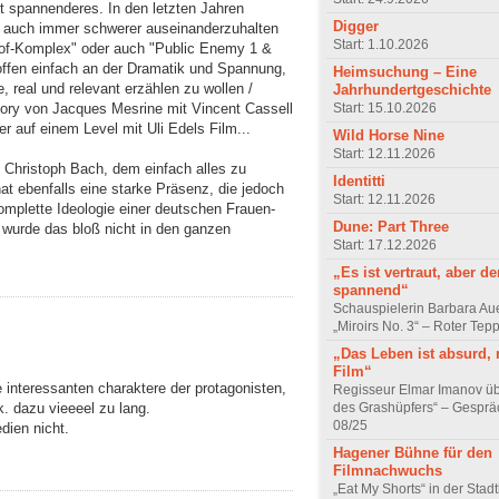
t spannenderes. In den letzten Jahren
Digger
ie auch immer schwerer auseinanderzuhalten
Start: 1.10.2026
hof-Komplex" oder auch "Public Enemy 1 &
toffen einfach an der Dramatik und Spannung,
Heimsuchung – Eine
, real und relevant erzählen zu wollen /
Jahrhundertgeschichte
Start: 15.10.2026
tory von Jacques Mesrine mit Vincent Cassell
r auf einem Level mit Uli Edels Film...
Wild Horse Nine
Start: 12.11.2026
 Christoph Bach, dem einfach alles zu
Identitti
at ebenfalls eine starke Präsenz, die jedoch
Start: 12.11.2026
omplette Ideologie einer deutschen Frauen-
Dune: Part Three
 wurde das bloß nicht in den ganzen
Start: 17.12.2026
„Es ist vertraut, aber d
spannend“
Schauspielerin Barbara Au
„Miroirs No. 3“ – Roter Tep
„Das Leben ist absurd, 
Film“
interessanten charaktere der protagonisten,
Regisseur Elmar Imanov üb
. dazu vieeeel zu lang.
des Grashüpfers“ – Gesprä
08/25
dien nicht.
Hagener Bühne für den
Filmnachwuchs
„Eat My Shorts“ in der Stad