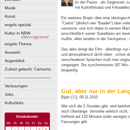
(in der Pause - als Gegensatz zu
mit Kartoffelsalat und Frikadelle
Musik.
Kunst.
Ein weiteres Biopic über eine ideologisch
"Carlos" (ähnlich wie "Baader") über vie
engels spezial.
versetzte, und sich dabei in seinem Mac
Kultur in NRW.
einschließlich seiner Starallüren am be
mußte, alles landete in der Sackgasse -
engels-Thema.
Das alles bringt der Film - allerdings nu
Auswahl.
und atmosphärisch dicht rüber - schon 
verschiedener Sprachen muß man original 
Augenblick
vergangen. Die synchronisierte 187 Min.-
Zuletzt gelacht: Cartoons.
langweilig.
––––––––––––––––––––
Verlosungen.
Gut, aber nur in der La
Jobs.
Bijan (
32
), 09.11.2010
Kulturlinks.
Wer sich die 5 Stunden gibt, wird belohnt
noch Überlänge. Verstehe wirklich nicht
treffend auf 120 Minuten (oder weniger)
Kinokalender
Fassungen gibt.
Mo
Di
Mi
Do
Fr
Sa
So
3
4
5
6
7
8
9