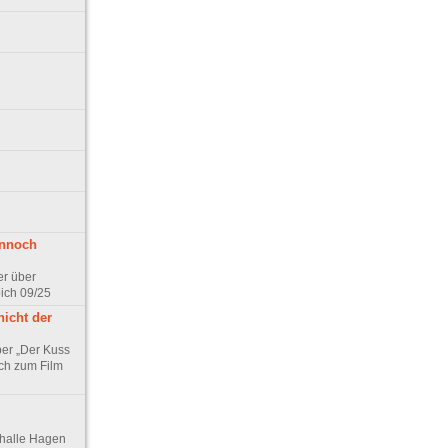
ennoch
er über
pich 09/25
nicht der
er „Der Kuss
ch zum Film
thalle Hagen