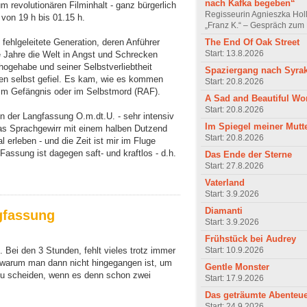
nach Kafka begeben“
m revolutionären Filminhalt - ganz bürgerlich
Regisseurin Agnieszka Hol
) von 19 h bis 01.15 h.
„Franz K.“ – Gespräch zum 
The End Of Oak Street
 fehlgeleitete Generation, deren Anführer
Start: 13.8.2026
le Jahre die Welt in Angst und Schrecken
hogehabe und seiner Selbstverliebtheit
Spaziergang nach Syra
sten selbst gefiel. Es kam, wie es kommen
Start: 20.8.2026
 im Gefängnis oder im Selbstmord (RAF).
A Sad and Beautiful Wo
Start: 20.8.2026
r in der Langfassung O.m.dt.U. - sehr intensiv
Im Spiegel meiner Mutt
das Sprachgewirr mit einem halben Dutzend
Start: 20.8.2026
erleben - und die Zeit ist mir im Fluge
Fassung ist dagegen saft- und kraftlos - d.h.
Das Ende der Sterne
Start: 27.8.2026
Vaterland
Start: 3.9.2026
Diamanti
ngfassung
Start: 3.9.2026
Frühstück bei Audrey
Start: 10.9.2026
. Bei den 3 Stunden, fehlt vieles trotz immer
, warum man dann nicht hingegangen ist, um
Gentle Monster
 zu scheiden, wenn es denn schon zwei
Start: 17.9.2026
Das geträumte Abenteu
Start: 24.9.2026