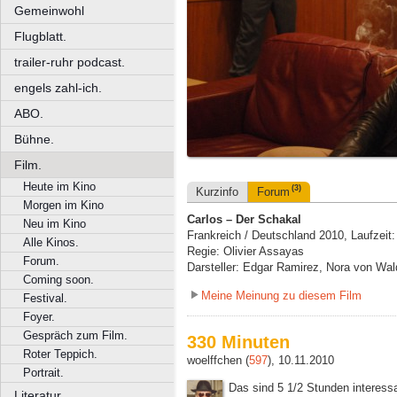
Gemeinwohl
Flugblatt.
trailer-ruhr podcast.
engels zahl-ich.
ABO.
Bühne.
Film.
Heute im Kino
(3)
Kurzinfo
Forum
Morgen im Kino
Carlos – Der Schakal
Neu im Kino
Frankreich / Deutschland 2010, Laufzeit
Alle Kinos.
Regie: Olivier Assayas
Forum.
Darsteller: Edgar Ramirez, Nora von Wal
Coming soon.
Meine Meinung zu diesem Film
Festival.
Foyer.
Gespräch zum Film.
330 Minuten
Roter Teppich.
woelffchen (
597
), 10.11.2010
Portrait.
Das sind 5 1/2 Stunden interes
Literatur.