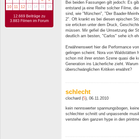
Bei beiden Fassungen gilt jedoch: Es gib
10
11
12
13
14
15
16
entstand ja eine Reihe solcher Filme, d
sind, wie "München", "Der Baader-Mein
12.669 Beiträge zu
2". Oft krankt es bei diesen epischen S
3.883 Filmen im Forum
sie erticken unter dem Druck, Geschichte
müssen. Mir gefiel die Umsetzung der S
deutlich am besten, "Carlos" sehe ich ehe
Erwähnenswert hier die Performance von
gelingen scheint. Nora von Waldstätten h
schon mit ihrer ersten Szene quasi die k
Generation ins Lächerliche zieht. Warum
überschwänglichen Kritiken erwähnt?
schlecht
clochard (
5
), 06.11.2010
kein nennswerter spannungsbogen, keine 
schlechter schnitt und unpassende musik
verstehe den ganzen hype in den printme