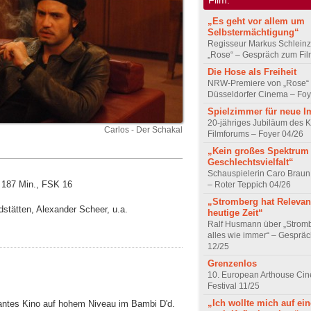
„Es geht vor allem um
Selbstermächtigung“
Regisseur Markus Schleinz
„Rose“ – Gespräch zum Fil
Die Hose als Freiheit
NRW-Premiere von „Rose“
Düsseldorfer Cinema – Foy
Spielzimmer für neue I
20-jähriges Jubiläum des K
Carlos - Der Schakal
Filmforums – Foyer 04/26
„Kein großes Spektrum
Geschlechtsvielfalt“
Schauspielerin Caro Braun
: 187 Min., FSK 16
– Roter Teppich 04/26
„Stromberg hat Relevanz
dstätten, Alexander Scheer, u.a.
heutige Zeit“
Ralf Husmann über „Strom
alles wie immer“ – Gesprä
12/25
Grenzenlos
10. European Arthouse Ci
Festival 11/25
„Ich wollte mich auf ei
santes Kino auf hohem Niveau im Bambi D'd.