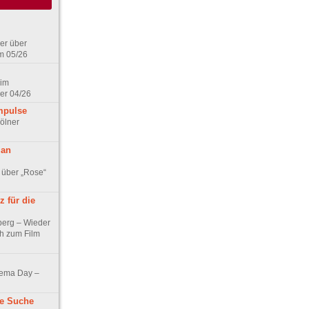
er über
m 05/26
 im
er 04/26
mpulse
ölner
 an
 über „Rose“
 für die
berg – Wieder
ch zum Film
nema Day –
ne Suche