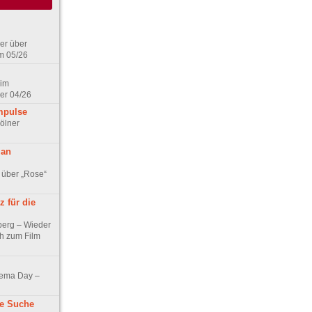
er über
m 05/26
 im
er 04/26
mpulse
ölner
 an
 über „Rose“
 für die
berg – Wieder
ch zum Film
nema Day –
ne Suche