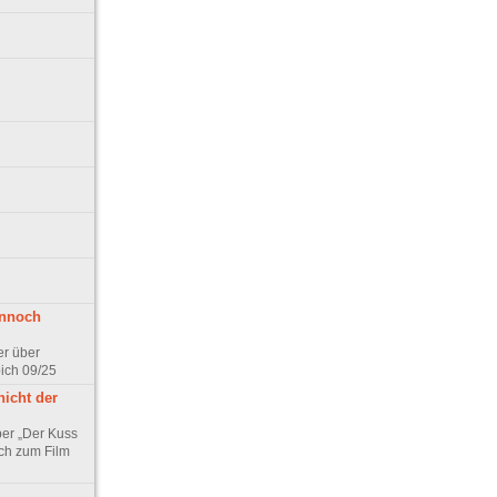
ennoch
er über
pich 09/25
nicht der
er „Der Kuss
ch zum Film