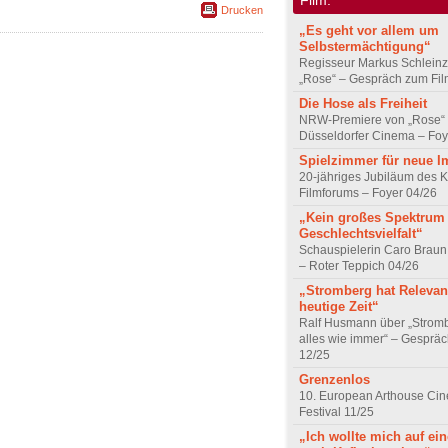
Drucken
„Es geht vor allem um
Selbstermächtigung“
Regisseur Markus Schleinz
„Rose“ – Gespräch zum Fil
Die Hose als Freiheit
NRW-Premiere von „Rose“
Düsseldorfer Cinema – Foy
Spielzimmer für neue I
20-jähriges Jubiläum des K
Filmforums – Foyer 04/26
„Kein großes Spektrum
Geschlechtsvielfalt“
Schauspielerin Caro Braun
– Roter Teppich 04/26
„Stromberg hat Relevanz
heutige Zeit“
Ralf Husmann über „Strom
alles wie immer“ – Gesprä
12/25
Grenzenlos
10. European Arthouse Ci
Festival 11/25
„Ich wollte mich auf ei