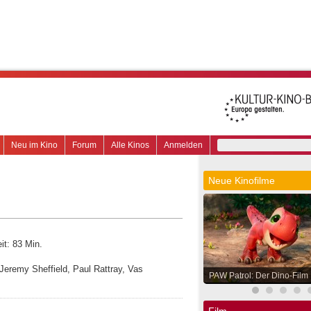
Neu im Kino
Forum
Alle Kinos
Anmelden
Neue Kinofilme
it: 83 Min.
 Jeremy Sheffield, Paul Rattray, Vas
PAW Patrol: Der Dino-Film
Film.