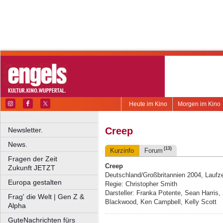
Heute im Kino
Morgen im Kino
Creep
Newsletter.
News.
(13)
Kurzinfo
Forum
Fragen der Zeit
Creep
Zukunft JETZT
Deutschland/Großbritannien 2004, Laufze
Europa gestalten
Regie: Christopher Smith
Darsteller: Franka Potente, Sean Harris,
Frag' die Welt | Gen Z &
Blackwood, Ken Campbell, Kelly Scott
Alpha
GuteNachrichten fürs