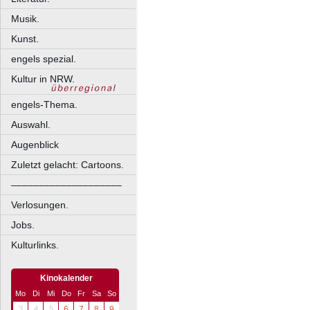
Musik.
Kunst.
engels spezial.
Kultur in NRW.
engels-Thema.
Auswahl.
Augenblick
Zuletzt gelacht: Cartoons.
––––––––––––––––––––
Verlosungen.
Jobs.
Kulturlinks.
Kinokalender
Mo
Di
Mi
Do
Fr
Sa
So
3
4
5
6
7
8
9