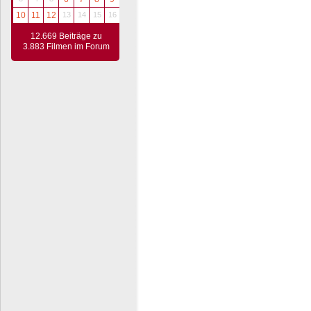
10
11
12
13
14
15
16
12.669 Beiträge zu
3.883 Filmen im Forum