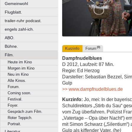
Gemeinwohl
Flugblatt.
trailer-ruhr podcast.
engels zahl-ich.
ABO.
Bühne.
(0)
Kurzinfo
Forum
Film.
Dampfnudelblues
Heute im Kino
D 2012, Laufzeit: 87 Min.
Morgen im Kino
Regie: Ed Herzog
Neu im Kino
Darsteller: Sebastian Bezzel, Si
Alle Kinos.
Gulp
Forum.
>> www.dampfnudelblues.de
Coming soon.
Kurzinfo:
Jo, mei: In der bayeri
Festival.
Schuldirektors „Stirb du Sau“ ge
Foyer.
vom Zug überfahren. Polizist Fra
Gespräch zum Film.
„Vatertage – Opa über Nacht“) erm
Roter Teppich.
mit Simon Schwarz („Silentium“) 
Portrait.
Gulp als kiffender Vater.
(he)
Literatur.