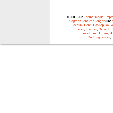
© 2005-2026
berndt media
|
impr
biograph
|
choices
|
engels
und
Bochum
,
Bonn
,
Castrop-Raux
Essen
,
Frechen
,
Gelsenkir
Leverkusen
,
Lünen
,
Mü
Recklinghausen
,