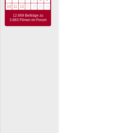
10
11
12
13
14
15
16
12.669 Beiträge zu
3.883 Filmen im Forum