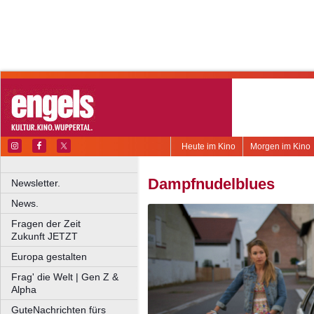
Heute im Kino
Morgen im Kino
Dampfnudelblues
Newsletter.
News.
Fragen der Zeit
Zukunft JETZT
Europa gestalten
Frag' die Welt | Gen Z &
Alpha
GuteNachrichten fürs